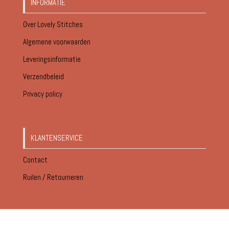
INFORMATIE
Over Lovely Stitches
Algemene voorwaarden
Leveringsinformatie
Verzendbeleid
Privacy policy
KLANTENSERVICE
Contact
Ruilen / Retourneren
© Lovely Stitches 2026