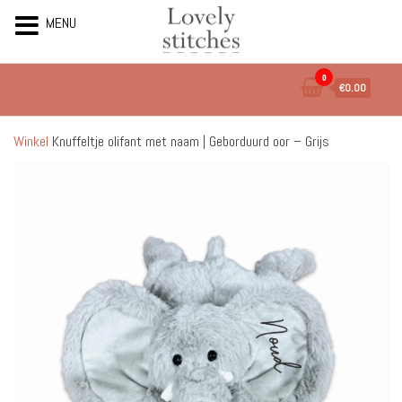
MENU
Ga
0
€0.00
naar
de
inhoud
Winkel
Knuffeltje olifant met naam | Geborduurd oor – Grijs