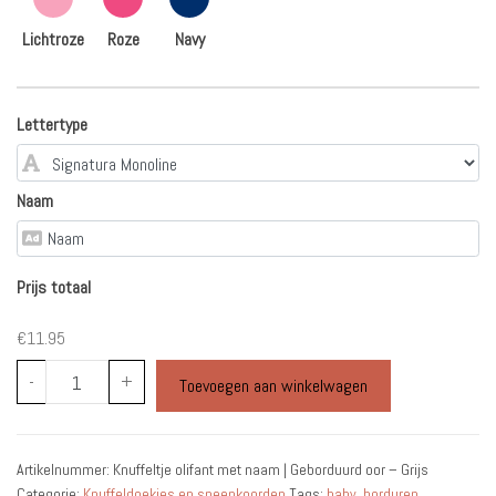
Lichtroze
Roze
Navy
Lettertype
Naam
Prijs totaal
€11.95
Knuffeltje
-
+
Toevoegen aan winkelwagen
olifant
met
naam
Artikelnummer:
Knuffeltje olifant met naam | Geborduurd oor – Grijs
|
Categorie:
Knuffeldoekjes en speenkoorden
Tags:
baby
,
borduren
,