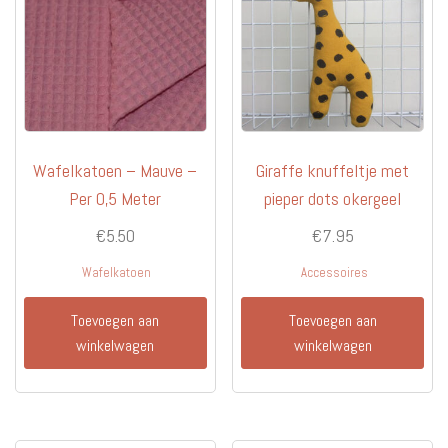
Wafelkatoen – Mauve –
Giraffe knuffeltje met
Per 0,5 Meter
pieper dots okergeel
€
5.50
€
7.95
Wafelkatoen
Accessoires
Toevoegen aan
Toevoegen aan
winkelwagen
winkelwagen