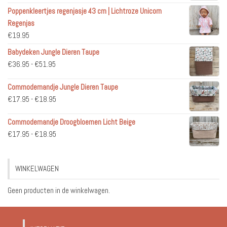
Poppenkleertjes regenjasje 43 cm | Lichtroze Unicorn
Regenjas
€
19.95
Babydeken Jungle Dieren Taupe
Prijsklasse:
€
36.95
-
€
51.95
€36.95
Commodemandje Jungle Dieren Taupe
tot
Prijsklasse:
€
17.95
-
€
18.95
€51.95
€17.95
Commodemandje Droogbloemen Licht Beige
tot
Prijsklasse:
€
17.95
-
€
18.95
€18.95
€17.95
tot
WINKELWAGEN
€18.95
Geen producten in de winkelwagen.