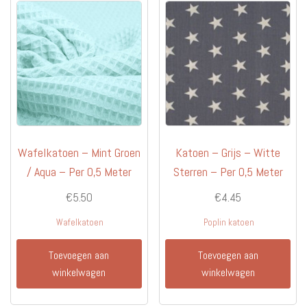
Wafelkatoen – Mint Groen
Katoen – Grijs – Witte
/ Aqua – Per 0,5 Meter
Sterren – Per 0,5 Meter
€
5.50
€
4.45
Wafelkatoen
Poplin katoen
Toevoegen aan
Toevoegen aan
winkelwagen
winkelwagen