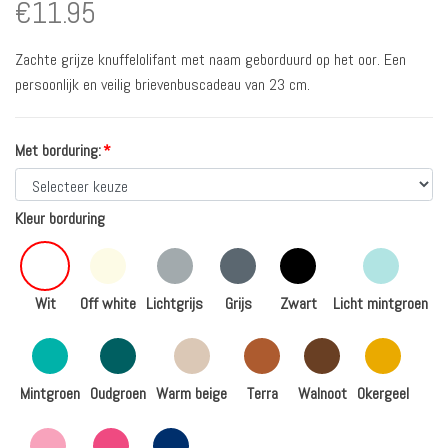
€
11.95
Zachte grijze knuffelolifant met naam geborduurd op het oor. Een
persoonlijk en veilig brievenbuscadeau van 23 cm.
Met borduring:
*
Kleur borduring
Wit
Off white
Lichtgrijs
Grijs
Zwart
Licht mintgroen
Mintgroen
Oudgroen
Warm beige
Terra
Walnoot
Okergeel