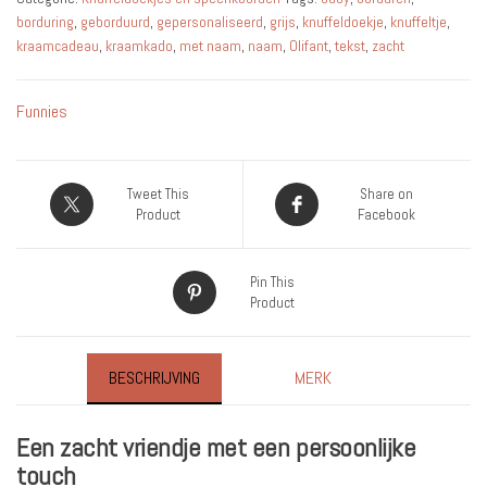
Geborduurd
borduring
,
geborduurd
,
gepersonaliseerd
,
grijs
,
knuffeldoekje
,
knuffeltje
,
oor
kraamcadeau
,
kraamkado
,
met naam
,
naam
,
Olifant
,
tekst
,
zacht
–
Grijs
Funnies
aantal
Tweet This
Share on
Product
Facebook
Pin This
Product
BESCHRIJVING
MERK
Een zacht vriendje met een persoonlijke
touch