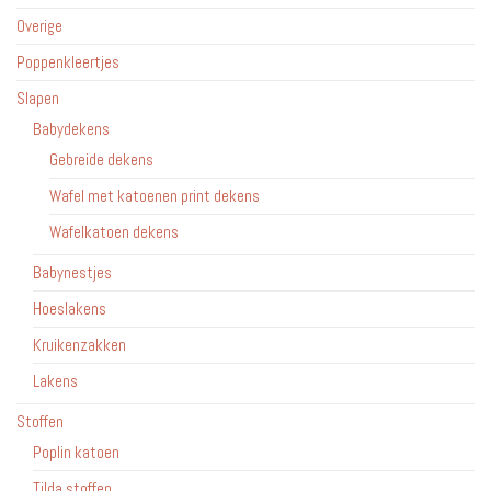
Overige
Poppenkleertjes
Slapen
Babydekens
Gebreide dekens
Wafel met katoenen print dekens
Wafelkatoen dekens
Babynestjes
Hoeslakens
Kruikenzakken
Lakens
Stoffen
Poplin katoen
Tilda stoffen