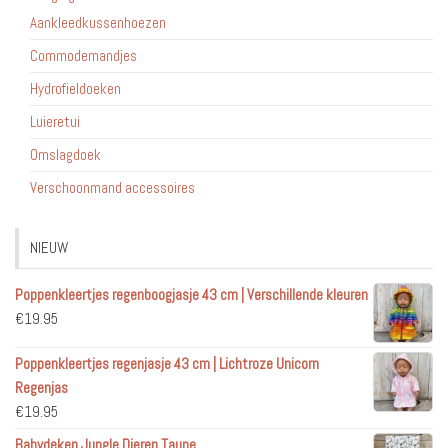
Aankleedkussenhoezen
Commodemandjes
Hydrofieldoeken
Luieretui
Omslagdoek
Verschoonmand accessoires
NIEUW
Poppenkleertjes regenboogjasje 43 cm | Verschillende kleuren
€
19.95
Poppenkleertjes regenjasje 43 cm | Lichtroze Unicorn
Regenjas
€
19.95
Babydeken Jungle Dieren Taupe