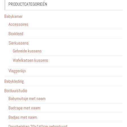
PRODUCTCATEGORIEËN
Babykamer
Accessoires
Boxkleed
Sierkussens
Gebreide kussens
Wafelkatoen kussens
Vlaggenlijn
Babykleding
Borduurstudio
Babymutsje met naam
Badcape met naam
Badjas met naam
Douchelaken 70x140cm geborduurd