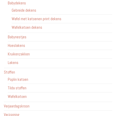
Babydekens
Gebreide dekens
Wafel met katoenen print dekens
Wafelkatoen dekens
Babynestjes
Hoeslakens
Kruikenzakken
Lakens
Stoffen
Poplin katoen
Tilda stoffen
Wafelkatoen
Verjaardagskroon
Verzorging