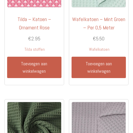
Tilda – Katoen –
Wafelkatoen – Mint Groen
Ornament Rose
– Per 0,5 Meter
€
2.95
€
5.50
Tilda stoffen
Wafelkatoen
Toevoegen aan
Toevoegen aan
winkelwagen
winkelwagen