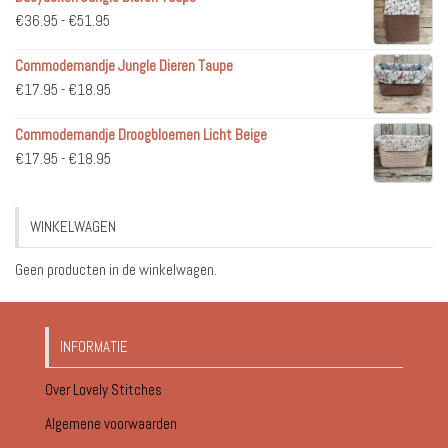
Prijsklasse:
€
36.95
-
€
51.95
€36.95
Commodemandje Jungle Dieren Taupe
tot
Prijsklasse:
€
17.95
-
€
18.95
€51.95
€17.95
Commodemandje Droogbloemen Licht Beige
tot
Prijsklasse:
€
17.95
-
€
18.95
€18.95
€17.95
tot
WINKELWAGEN
€18.95
Geen producten in de winkelwagen.
INFORMATIE
Over Lovely Stitches
Algemene voorwaarden