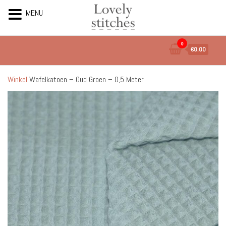
MENU
Ga
0
€0.00
naar
de
inhoud
Winkel
Wafelkatoen – Oud Groen – 0,5 Meter