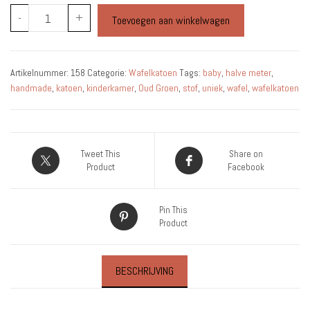
Wafelkatoen
-
+
Toevoegen aan winkelwagen
-
Oud
Groen
Artikelnummer:
158
Categorie:
Wafelkatoen
Tags:
baby
,
halve meter
,
-
handmade
,
katoen
,
kinderkamer
,
Oud Groen
,
stof
,
uniek
,
wafel
,
wafelkatoen
0,5
Meter
aantal
Tweet This
Share on
Product
Facebook
Pin This
Product
BESCHRIJVING