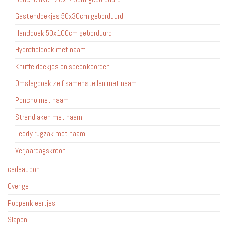
Gastendoekjes 50x30cm geborduurd
Handdoek 50x100cm geborduurd
Hydrofieldoek met naam
Knuffeldoekjes en speenkoorden
Omslagdoek zelf samenstellen met naam
Poncho met naam
Strandlaken met naam
Teddy rugzak met naam
Verjaardagskroon
cadeaubon
Overige
Poppenkleertjes
Slapen