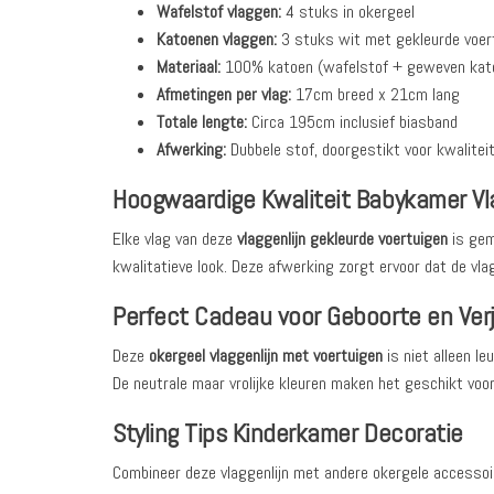
Wafelstof vlaggen:
4 stuks in okergeel
Katoenen vlaggen:
3 stuks wit met gekleurde voert
Materiaal:
100% katoen (wafelstof + geweven kat
Afmetingen per vlag:
17cm breed x 21cm lang
Totale lengte:
Circa 195cm inclusief biasband
Afwerking:
Dubbele stof, doorgestikt voor kwalitei
Hoogwaardige Kwaliteit Babykamer Vla
Elke vlag van deze
vlaggenlijn gekleurde voertuigen
is gem
kwalitatieve look. Deze afwerking zorgt ervoor dat de vlag
Perfect Cadeau voor Geboorte en Ver
Deze
okergeel vlaggenlijn met voertuigen
is niet alleen le
De neutrale maar vrolijke kleuren maken het geschikt voo
Styling Tips Kinderkamer Decoratie
Combineer deze vlaggenlijn met andere okergele accessoi