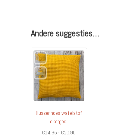
Andere suggesties…
Kussenhoes wafelstof
okergeel
Prijsklasse:
€
14.95
-
€
20.90