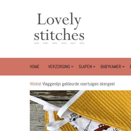
Ga
naar
Lovely
de
Stitches
inhoud
HOME
VERZORGING
SLAPEN
BABYKAMER
Winkel
Vlaggenlijn gekleurde voertuigen okergeel