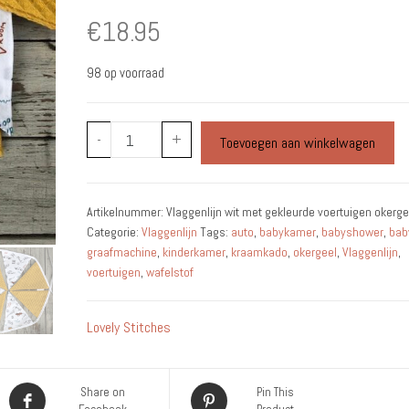
€
18.95
98 op voorraad
Vlaggenlijn
-
+
Toevoegen aan winkelwagen
gekleurde
voertuigen
okergeel
Artikelnummer:
Vlaggenlijn wit met gekleurde voertuigen okerge
aantal
Categorie:
Vlaggenlijn
Tags:
auto
,
babykamer
,
babyshower
,
bab
graafmachine
,
kinderkamer
,
kraamkado
,
okergeel
,
Vlaggenlijn
,
voertuigen
,
wafelstof
Lovely Stitches
Share on
Pin This