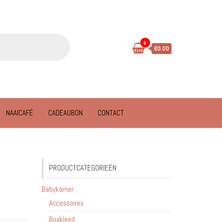
0
€0.00
NAAICAFÉ
CADEAUBON
CONTACT
PRODUCTCATEGORIEËN
Babykamer
Accessoires
Boxkleed