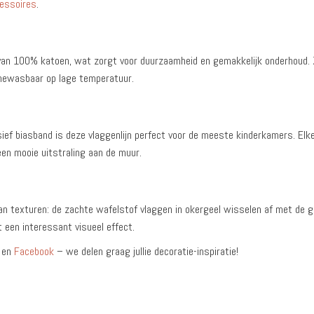
essoires
.
an 100% katoen, wat zorgt voor duurzaamheid en gemakkelijk onderhoud.
inewasbaar op lage temperatuur.
ief biasband is deze vlaggenlijn perfect voor de meeste kinderkamers. Elke
en mooie uitstraling aan de muur.
an texturen: de zachte wafelstof vlaggen in okergeel wisselen af met de g
t een interessant visueel effect.
en
Facebook
– we delen graag jullie decoratie-inspiratie!