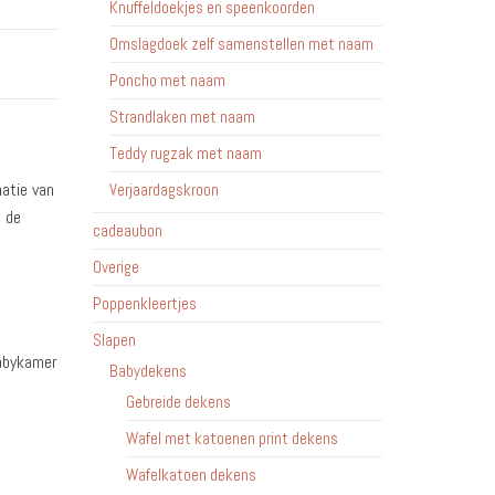
Knuffeldoekjes en speenkoorden
Omslagdoek zelf samenstellen met naam
Poncho met naam
Strandlaken met naam
Teddy rugzak met naam
natie van
Verjaardagskroon
 de
cadeaubon
Overige
Poppenkleertjes
Slapen
babykamer
Babydekens
Gebreide dekens
Wafel met katoenen print dekens
Wafelkatoen dekens