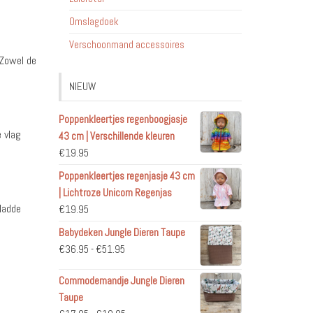
Omslagdoek
Verschoonmand accessoires
 Zowel de
NIEUW
Poppenkleertjes regenboogjasje
 vlag
43 cm | Verschillende kleuren
€
19.95
Poppenkleertjes regenjasje 43 cm
| Lichtroze Unicorn Regenjas
ladde
€
19.95
Babydeken Jungle Dieren Taupe
Prijsklasse:
€
36.95
-
€
51.95
€36.95
Commodemandje Jungle Dieren
tot
Taupe
€51.95