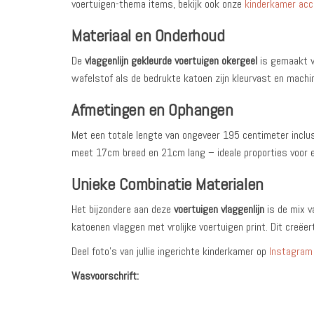
voertuigen-thema items, bekijk ook onze
kinderkamer acc
Materiaal en Onderhoud
De
vlaggenlijn gekleurde voertuigen okergeel
is gemaakt v
wafelstof als de bedrukte katoen zijn kleurvast en mach
Afmetingen en Ophangen
Met een totale lengte van ongeveer 195 centimeter inclus
meet 17cm breed en 21cm lang – ideale proporties voor e
Unieke Combinatie Materialen
Het bijzondere aan deze
voertuigen vlaggenlijn
is de mix v
katoenen vlaggen met vrolijke voertuigen print. Dit creëer
Deel foto’s van jullie ingerichte kinderkamer op
Instagram
Wasvoorschrift: