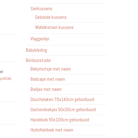
Sierkussens
Gebreide kussens
Wafelkatoen kussens
Vlaggenlijn
Babykleding
Borduurstudio
Babymutsje met naam
el
yuitzet
,
Badcape met naam
Badjas met naam
Douchelaken 70x140cm geborduurd
Gastendoekjes 50x30cm geborduurd
Handdoek 50x100cm geborduurd
Hydrofieldoek met naam