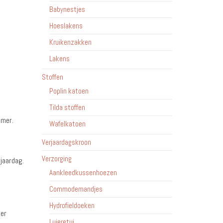
Babynestjes
Hoeslakens
Kruikenzakken
Lakens
Stoffen
Poplin katoen
Tilda stoffen
amer.
Wafelkatoen
Verjaardagskroon
Verzorging
rjaardag.
Aankleedkussenhoezen
Commodemandjes
Hydrofieldoeken
eer
Luieretui