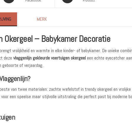
Facebook
Product
IJVING
MERK
en Okergeel – Babykamer Decoratie
brengt vrolijkheid en warmte in elke kinder- of babykamer. De unieke combi
akt deze
vlaggenlijn gekleurde voertuigen okergeel
een echte eyecatcher aan
n geboorte of verjaardag.
laggenlijn?
este van twee materialen: zachte wafelstof in trendy okergeel en vrolijke
voor een speelse maar stijlvolle uitstraling die perfect past bij moderne 
tuigen