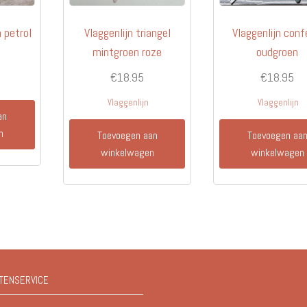
n petrol
Vlaggenlijn triangel
Vlaggenlijn conf
mintgroen roze
oudgroen
€
18.95
€
18.95
Vlaggenlijn
Vlaggenlijn
an
n
Toevoegen aan
Toevoegen aa
winkelwagen
winkelwagen
TENSERVICE