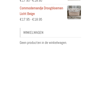
Prijsklasse:
€
17.95
-
€
18.95
€17.95
Commodemandje Droogbloemen
tot
Licht Beige
€18.95
Prijsklasse:
€
17.95
-
€
18.95
€17.95
tot
WINKELWAGEN
€18.95
Geen producten in de winkelwagen.