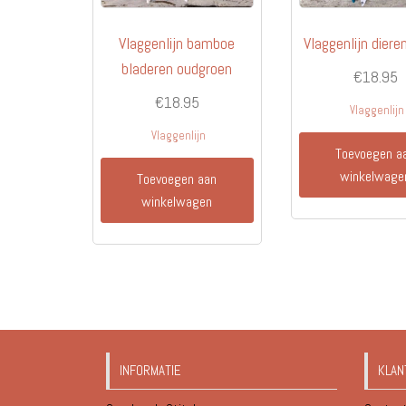
Vlaggenlijn bamboe
Vlaggenlijn diere
bladeren oudgroen
€
18.95
€
18.95
Vlaggenlijn
Vlaggenlijn
Toevoegen a
winkelwage
Toevoegen aan
winkelwagen
INFORMATIE
KLAN