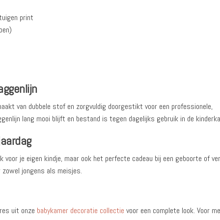
uigen print
oen)
t
ggenlijn
aakt van dubbele stof en zorgvuldig doorgestikt voor een professionele,
genlijn lang mooi blijft en bestand is tegen dagelijks gebruik in de kinderk
jaardag
uk voor je eigen kindje, maar ook het perfecte cadeau bij een geboorte of ve
r zowel jongens als meisjes.
res uit onze
babykamer decoratie collectie
voor een complete look. Voor m