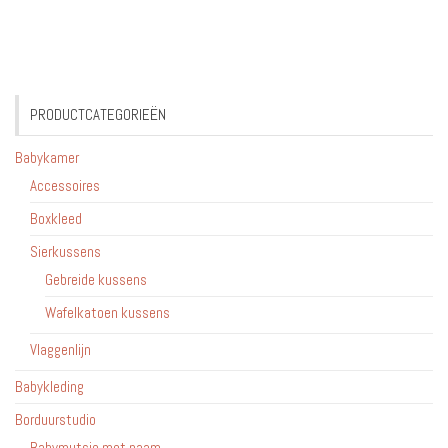
PRODUCTCATEGORIEËN
Babykamer
Accessoires
Boxkleed
Sierkussens
Gebreide kussens
Wafelkatoen kussens
Vlaggenlijn
Babykleding
Borduurstudio
Babymutsje met naam