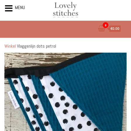
MENU
Ga
0
€0.00
naar
de
inhoud
Winkel
Vlaggenlijn dots petrol