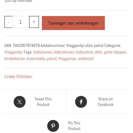
100 op voorraad
Vlaggenlijn
-
+
Toevoegen aan winkelwagen
dots
petrol
aantal
EAN:
7442957874878
Artikelnummer:
Vlaggenlijn dots petrol
Categorie:
Vlaggenlijn
Tags:
babykamer
,
babyshower
,
babyuitzet
,
dots
,
grote stippen
,
kinderkamer
,
kraamkado
,
petrol
,
Vlaggenlijn
,
wafelstof
Lovely Stitches
Tweet This
Share on
Product
Facebook
Pin This
Product