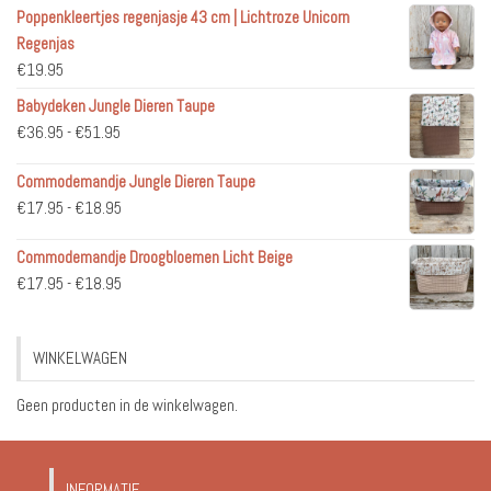
Poppenkleertjes regenjasje 43 cm | Lichtroze Unicorn
Regenjas
€
19.95
Babydeken Jungle Dieren Taupe
Prijsklasse:
€
36.95
-
€
51.95
€36.95
Commodemandje Jungle Dieren Taupe
tot
Prijsklasse:
€
17.95
-
€
18.95
€51.95
€17.95
Commodemandje Droogbloemen Licht Beige
tot
Prijsklasse:
€
17.95
-
€
18.95
€18.95
€17.95
tot
WINKELWAGEN
€18.95
Geen producten in de winkelwagen.
INFORMATIE