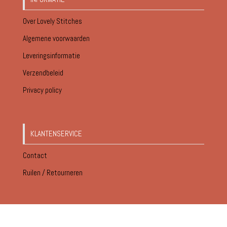
Over Lovely Stitches
Algemene voorwaarden
Leveringsinformatie
Verzendbeleid
Privacy policy
KLANTENSERVICE
Contact
Ruilen / Retourneren
© Lovely Stitches 2026