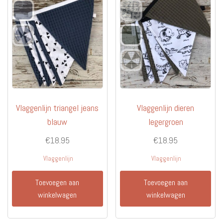
Vlaggenlijn triangel jeans
Vlaggenlijn dieren
blauw
legergroen
€
18.95
€
18.95
Vlaggenlijn
Vlaggenlijn
Toevoegen aan
Toevoegen aan
winkelwagen
winkelwagen