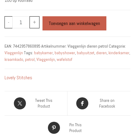
100 op voorraad
Vlaggenlijn
-
+
Toevoegen aan winkelwagen
dieren
petrol
aantal
EAN:
7442957860895
Artikelnummer:
Vlaggenlijn dieren petrol
Categorie:
Vlaggenlijn
Tags:
babykamer
,
babyshower
,
babyuitzet
,
dieren
,
kinderkamer
,
kraamkado
,
petrol
,
Vlaggenlijn
,
wafelstof
Lovely Stitches
Tweet This
Share on
Product
Facebook
Pin This
Product