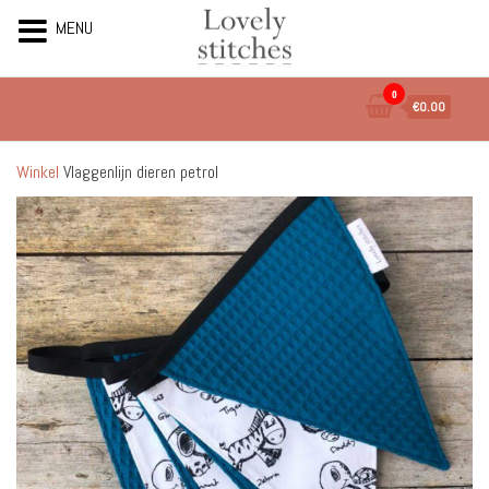
MENU
Ga
0
€0.00
naar
de
inhoud
Winkel
Vlaggenlijn dieren petrol