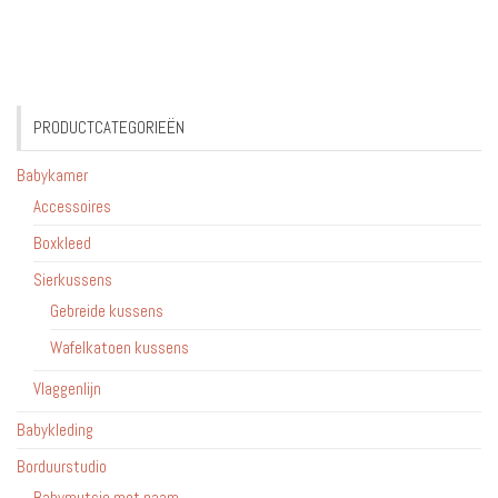
PRODUCTCATEGORIEËN
Babykamer
Accessoires
Boxkleed
Sierkussens
Gebreide kussens
Wafelkatoen kussens
Vlaggenlijn
Babykleding
Borduurstudio
Babymutsje met naam