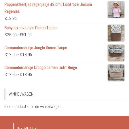
Poppenkleertjes regenjasje 43 cm | Lichtroze Unicorn
Regenjas
€
19.95
Babydeken Jungle Dieren Taupe
Prijsklasse:
€
36.95
-
€
51.95
€36.95
Commodemandje Jungle Dieren Taupe
tot
Prijsklasse:
€
17.95
-
€
18.95
€51.95
€17.95
Commodemandje Droogbloemen Licht Beige
tot
Prijsklasse:
€
17.95
-
€
18.95
€18.95
€17.95
tot
WINKELWAGEN
€18.95
Geen producten in de winkelwagen.
INFORMATIE