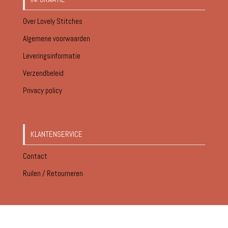
Over Lovely Stitches
Algemene voorwaarden
Leveringsinformatie
Verzendbeleid
Privacy policy
KLANTENSERVICE
Contact
Ruilen / Retourneren
© Lovely Stitches 2026