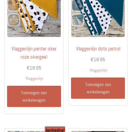
Vlaggenlijn panter oker
Vlaggenlijn dots petrol
roze okergeel
€
18.95
€
18.95
Vlaggenlijn
Vlaggenlijn
Toevoegen aan
winkelwagen
Toevoegen aan
winkelwagen
Aanbieding!