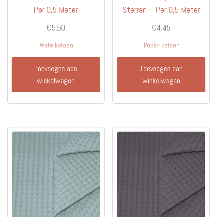
Per 0,5 Meter
Sterren – Per 0,5 Meter
€
5.50
€
4.45
Wafelkatoen
Poplin katoen
Toevoegen aan
Toevoegen aan
winkelwagen
winkelwagen