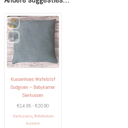
Kussenhoes Wafelstof
Oudgroen – Babykamer
Sierkussen
Prijsklasse:
€
14.95
-
€
20.90
€14.95
,
Sierkussens
Wafelkatoen
tot
kussens