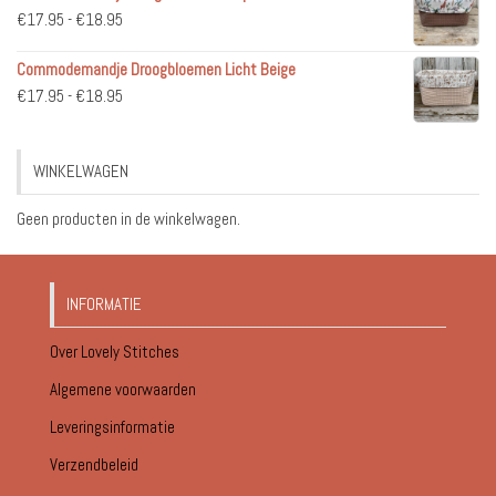
Prijsklasse:
€
17.95
-
€
18.95
€51.95
€17.95
Commodemandje Droogbloemen Licht Beige
tot
Prijsklasse:
€
17.95
-
€
18.95
€18.95
€17.95
tot
WINKELWAGEN
€18.95
Geen producten in de winkelwagen.
INFORMATIE
Over Lovely Stitches
Algemene voorwaarden
Leveringsinformatie
Verzendbeleid