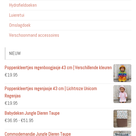
Hydrofieldoeken
Luieretui
Omslagdoek
Verschoonmand accessoires
NIEUW
Poppenkleertjes regenboogjasje 43 cm | Verschillende kleuren
€
19.95
Poppenkleertjes regenjasje 43 cm | Lichtroze Unicorn
Regenjas
€
19.95
Babydeken Jungle Dieren Taupe
Prijsklasse:
€
36.95
-
€
51.95
€36.95
Commodemandje Jungle Dieren Taupe
tot