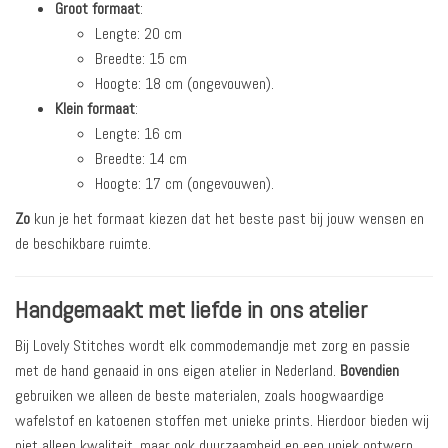
Groot formaat
:
Lengte: 20 cm
Breedte: 15 cm
Hoogte: 18 cm (ongevouwen).
Klein formaat
:
Lengte: 16 cm
Breedte: 14 cm
Hoogte: 17 cm (ongevouwen).
Zo
kun je het formaat kiezen dat het beste past bij jouw wensen en
de beschikbare ruimte.
Handgemaakt met liefde in ons atelier
Bij Lovely Stitches wordt elk commodemandje met zorg en passie
met de hand genaaid in ons eigen atelier in Nederland.
Bovendien
gebruiken we alleen de beste materialen, zoals hoogwaardige
wafelstof en katoenen stoffen met unieke prints. Hierdoor bieden wij
niet alleen kwaliteit, maar ook duurzaamheid en een uniek ontwerp