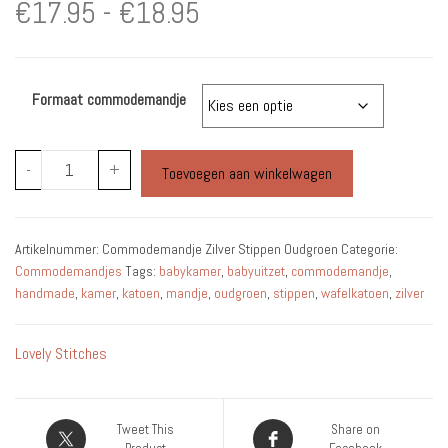
Prijsklasse:
€
17.95
-
€
18.95
€17.95
Formaat commodemandje
tot
€18.95
Commodemandje
-
+
Toevoegen aan winkelwagen
Zilver
Stippen
Oudgroen
Artikelnummer:
Commodemandje Zilver Stippen Oudgroen
Categorie:
aantal
Commodemandjes
Tags:
babykamer
,
babyuitzet
,
commodemandje
,
handmade
,
kamer
,
katoen
,
mandje
,
oudgroen
,
stippen
,
wafelkatoen
,
zilver
Lovely Stitches
Tweet This
Share on