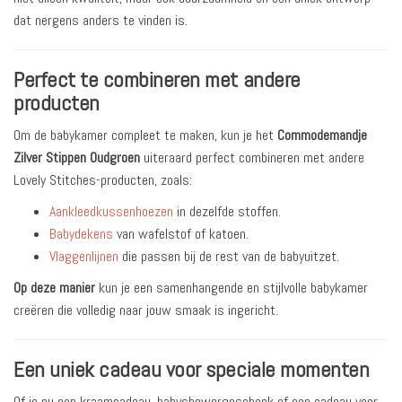
dat nergens anders te vinden is.
Perfect te combineren met andere
producten
Om de babykamer compleet te maken, kun je het
Commodemandje
Zilver Stippen Oudgroen
uiteraard perfect combineren met andere
Lovely Stitches-producten, zoals:
Aankleedkussenhoezen
in dezelfde stoffen.
Babydekens
van wafelstof of katoen.
Vlaggenlijnen
die passen bij de rest van de babyuitzet.
Op deze manier
kun je een samenhangende en stijlvolle babykamer
creëren die volledig naar jouw smaak is ingericht.
Een uniek cadeau voor speciale momenten
Of je nu een kraamcadeau, babyshowergeschenk of een cadeau voor