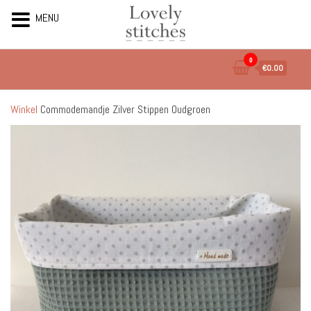
MENU
Ga
0
€0.00
naar
de
inhoud
Winkel
Commodemandje Zilver Stippen Oudgroen