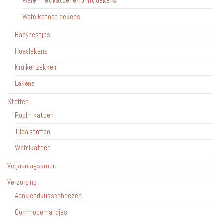
Wafel met katoenen print dekens
Wafelkatoen dekens
Babynestjes
Hoeslakens
Kruikenzakken
Lakens
Stoffen
Poplin katoen
Tilda stoffen
Wafelkatoen
Verjaardagskroon
Verzorging
Aankleedkussenhoezen
Commodemandjes