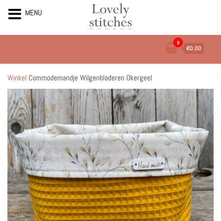
MENU
Ga
0
€0.00
naar
de
inhoud
Winkel
Commodemandje Wilgenbladeren Okergeel