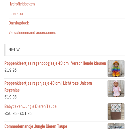
Hydrofieldoeken
Luieretui
Omslagdoek
Verschoonmand accessoires
NIEUW
Poppenkleertjes regenboogjasje 43 cm | Verschillende kleuren
€
19.95
Poppenkleertjes regenjasje 43 cm | Lichtroze Unicorn
Regenjas
€
19.95
Babydeken Jungle Dieren Taupe
Prijsklasse:
€
36.95
-
€
51.95
€36.95
Commodemandje Jungle Dieren Taupe
tot