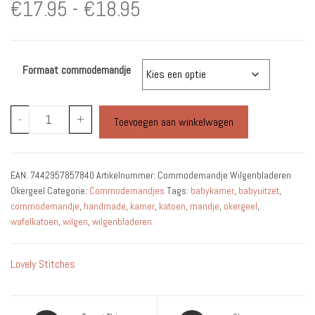
Prijsklasse:
€
17.95
-
€
18.95
€17.95
Formaat commodemandje
tot
€18.95
Commodemandje
-
+
Toevoegen aan winkelwagen
Wilgenbladeren
Okergeel
aantal
EAN:
7442957857840
Artikelnummer:
Commodemandje Wilgenbladeren
Okergeel
Categorie:
Commodemandjes
Tags:
babykamer
,
babyuitzet
,
commodemandje
,
handmade
,
kamer
,
katoen
,
mandje
,
okergeel
,
wafelkatoen
,
wilgen
,
wilgenbladeren
Lovely Stitches