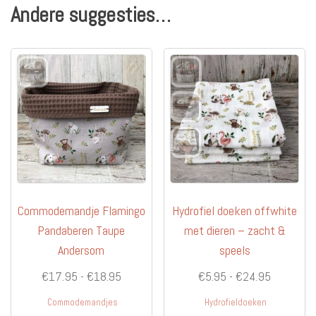
Andere suggesties…
Commodemandje Flamingo
Hydrofiel doeken offwhite
Pandaberen Taupe
met dieren – zacht &
Andersom
speels
Prijsklasse:
Prijsklas
€
17.95
-
€
18.95
€
5.95
-
€
24.95
€17.95
€5.95
Commodemandjes
Hydrofieldoeken
tot
tot