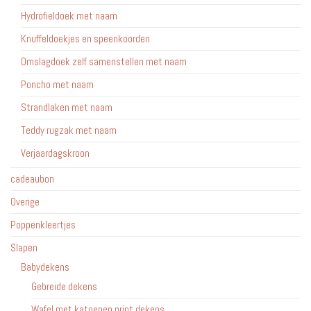
Hydrofieldoek met naam
Knuffeldoekjes en speenkoorden
Omslagdoek zelf samenstellen met naam
Poncho met naam
Strandlaken met naam
Teddy rugzak met naam
Verjaardagskroon
cadeaubon
Overige
Poppenkleertjes
Slapen
Babydekens
Gebreide dekens
Wafel met katoenen print dekens