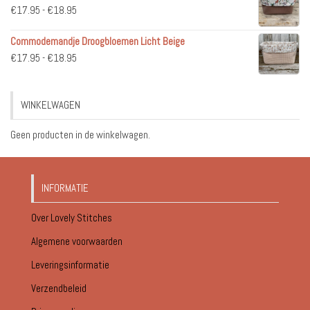
Prijsklasse:
€
17.95
-
€
18.95
€51.95
€17.95
Commodemandje Droogbloemen Licht Beige
tot
Prijsklasse:
€
17.95
-
€
18.95
€18.95
€17.95
tot
WINKELWAGEN
€18.95
Geen producten in de winkelwagen.
INFORMATIE
Over Lovely Stitches
Algemene voorwaarden
Leveringsinformatie
Verzendbeleid