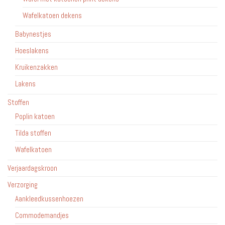
Wafelkatoen dekens
Babynestjes
Hoeslakens
Kruikenzakken
Lakens
Stoffen
Poplin katoen
Tilda stoffen
Wafelkatoen
Verjaardagskroon
Verzorging
Aankleedkussenhoezen
Commodemandjes