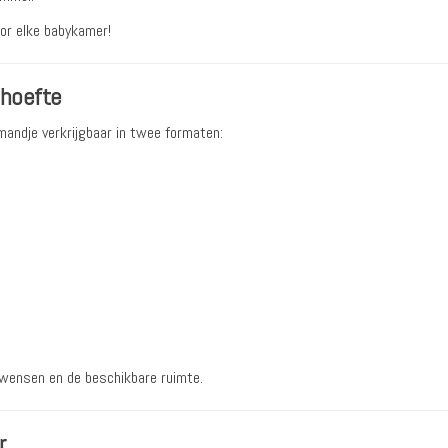
or elke babykamer!
ehoefte
mandje verkrijgbaar in twee formaten:
 wensen en de beschikbare ruimte.
r