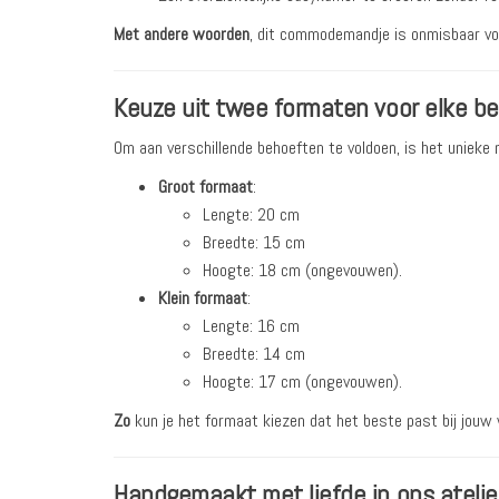
Met andere woorden
, dit commodemandje is onmisbaar vo
Keuze uit twee formaten voor elke b
Om aan verschillende behoeften te voldoen, is het unieke 
Groot formaat
:
Lengte: 20 cm
Breedte: 15 cm
Hoogte: 18 cm (ongevouwen).
Klein formaat
:
Lengte: 16 cm
Breedte: 14 cm
Hoogte: 17 cm (ongevouwen).
Zo
kun je het formaat kiezen dat het beste past bij jouw
Handgemaakt met liefde in ons atelie