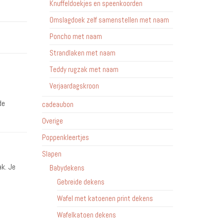
Knuffeldoekjes en speenkoorden
Omslagdoek zelf samenstellen met naam
Poncho met naam
Strandlaken met naam
Teddy rugzak met naam
Verjaardagskroon
de
cadeaubon
Overige
Poppenkleertjes
Slapen
ak. Je
Babydekens
Gebreide dekens
Wafel met katoenen print dekens
Wafelkatoen dekens