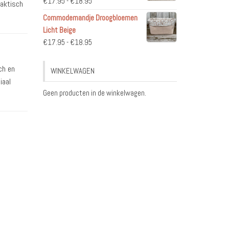
Prijsklasse:
€
17.95
-
€
18.95
raktisch
€17.95
Commodemandje Droogbloemen
tot
Licht Beige
€18.95
Prijsklasse:
€
17.95
-
€
18.95
€17.95
tot
ch en
WINKELWAGEN
€18.95
iaal
Geen producten in de winkelwagen.