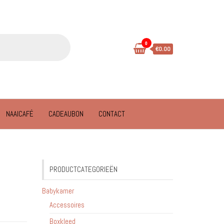
0
€0.00
NAAICAFÉ
CADEAUBON
CONTACT
PRODUCTCATEGORIEËN
Babykamer
Accessoires
Boxkleed