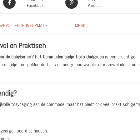
Facebook
Product
AANVULLENDE INFORMATIE
MERK
vol en Praktisch
voor de babykamer?
Het
Commodemandje Tipi’s Oudgroen
is een prachtige
te mandje met gekleurde tipi’s en oudgroene wafelstof is zowel ideaal om 
andig?
tijlvolle toevoeging aan de commode, maar het biedt ook veel praktisch gem
, georganiseerd te houden.
ommel.