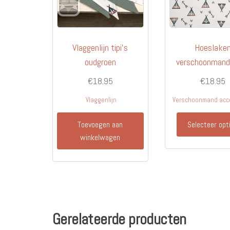
Vlaggenlijn tipi’s
Hoeslake
oudgroen
verschoonmand 
€
18.95
€
18.95
Vlaggenlijn
Verschoonmand acc
Toevoegen aan
Selecteer opt
winkelwagen
Gerelateerde producten