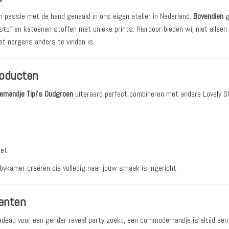
 passie met de hand genaaid in ons eigen atelier in Nederland.
Bovendien
g
tof en katoenen stoffen met unieke prints. Hierdoor bieden wij niet alleen
t nergens anders te vinden is.
roducten
mandje Tipi’s Oudgroen
uiteraard perfect combineren met andere Lovely S
et.
bykamer creëren die volledig naar jouw smaak is ingericht.
enten
deau voor een gender reveal party zoekt, een commodemandje is altijd ee