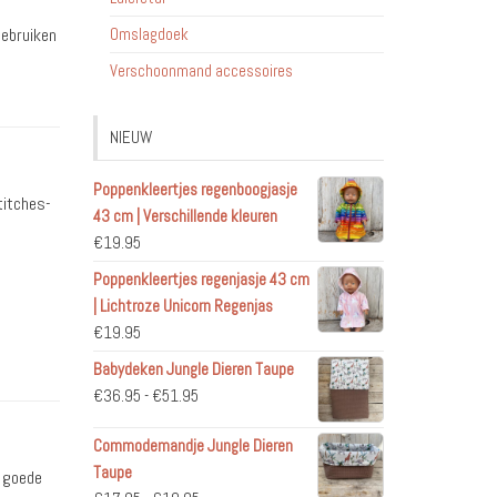
ebruiken
Omslagdoek
Verschoonmand accessoires
NIEUW
Poppenkleertjes regenboogjasje
titches-
43 cm | Verschillende kleuren
€
19.95
Poppenkleertjes regenjasje 43 cm
| Lichtroze Unicorn Regenjas
€
19.95
Babydeken Jungle Dieren Taupe
Prijsklasse:
€
36.95
-
€
51.95
€36.95
Commodemandje Jungle Dieren
tot
Taupe
€51.95
n goede