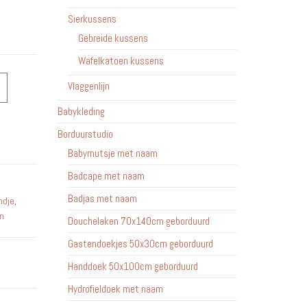
Sierkussens
Gebreide kussens
Wafelkatoen kussens
Vlaggenlijn
Babykleding
Borduurstudio
Babymutsje met naam
Badcape met naam
Badjas met naam
dje
,
n
Douchelaken 70x140cm geborduurd
Gastendoekjes 50x30cm geborduurd
Handdoek 50x100cm geborduurd
Hydrofieldoek met naam