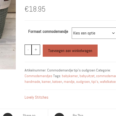
€
18.95
Formaat commodemandje
Commodemandje
-
+
Toevoegen aan winkelwagen
Tipi's
Oudgroen
aantal
Artikelnummer:
Commodemandje tipi's oudgroen
Categorie:
Commodemandjes
Tags:
babykamer
,
babyuitzet
,
commodeman
handmade
,
kamer
,
katoen
,
mandje
,
oudgroen
,
tipi's
,
wafelkatoe
Lovely Stitches
Share on
Pin This