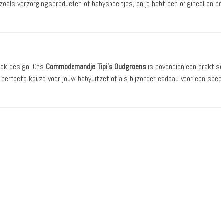
 zoals verzorgingsproducten of babyspeeltjes, en je hebt een origineel en p
iek design. Ons
Commodemandje Tipi’s Oudgroen
s
is bovendien een praktis
 perfecte keuze voor jouw babyuitzet of als bijzonder cadeau voor een spec