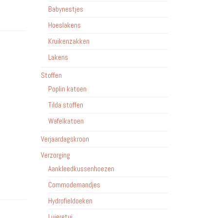
Babynestjes
Hoeslakens
Kruikenzakken
Lakens
Stoffen
Poplin katoen
Tilda stoffen
Wafelkatoen
Verjaardagskroon
Verzorging
Aankleedkussenhoezen
Commodemandjes
Hydrofieldoeken
Luieretui