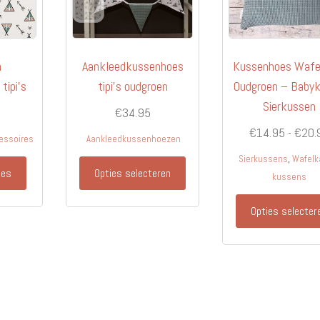
n
Aankleedkussenhoes
Kussenhoes Wafe
tipi’s
tipi’s oudgroen
Oudgroen – Baby
Sierkussen
€
34.95
€
14.95
-
€
20.
essoires
Aankleedkussenhoezen
,
Sierkussens
Wafelk
Dit
ies
Opties selecteren
kussens
product
heeft
Opties selecter
meerdere
variaties.
Deze
optie
kan
gekozen