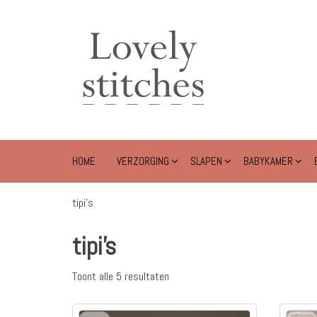
Ga
naar
Lovely
de
Stitches
inhoud
HOME
VERZORGING
SLAPEN
BABYKAMER
tipi's
tipi's
Toont alle 5 resultaten