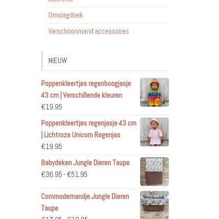
Omslagdoek
Verschoonmand accessoires
NIEUW
Poppenkleertjes regenboogjasje
43 cm | Verschillende kleuren
€
19.95
Poppenkleertjes regenjasje 43 cm
| Lichtroze Unicorn Regenjas
€
19.95
Babydeken Jungle Dieren Taupe
Prijsklasse:
€
36.95
-
€
51.95
€36.95
Commodemandje Jungle Dieren
tot
Taupe
€51.95