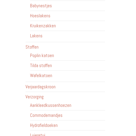
Babynestjes
Hoeslakens
Kruikenzakken
Lakens
Stoffen
Poplin katoen
Tilda stoffen
Wafelkatoen
Verjaardagskroon
Verzorging
Aankleedkussenhoezen
Commodemandjes
Hydrofieldoeken
Luieretui