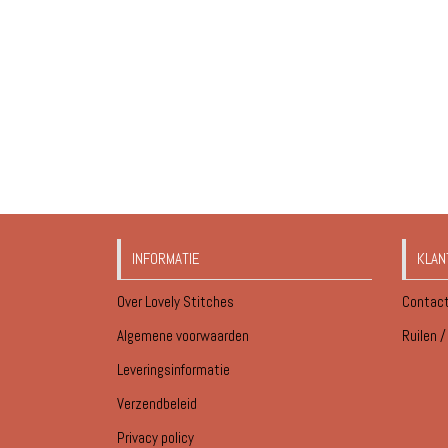
INFORMATIE
KLAN
Over Lovely Stitches
Contac
Algemene voorwaarden
Ruilen 
Leveringsinformatie
Verzendbeleid
Privacy policy