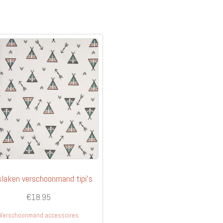
meerdere
variaties.
Deze
optie
kan
gekozen
worden
op
de
productpagina
laken verschoonmand tipi’s
€
18.95
Verschoonmand accessoires