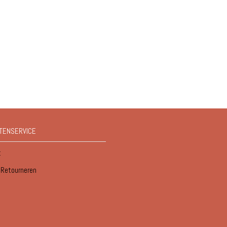
TENSERVICE
t
/ Retourneren