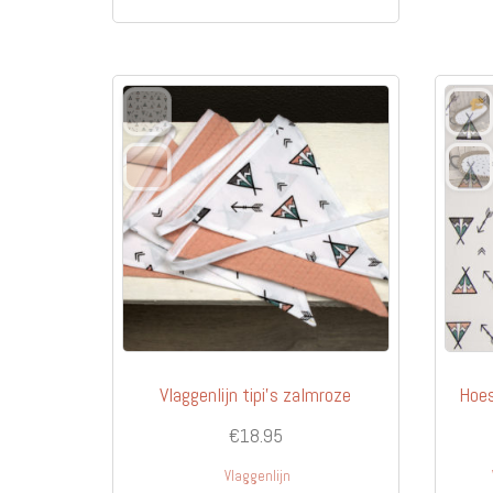
heeft
meerdere
variaties.
Deze
optie
kan
gekozen
worden
op
de
productpagina
Vlaggenlijn tipi’s zalmroze
Hoes
€
18.95
Vlaggenlijn