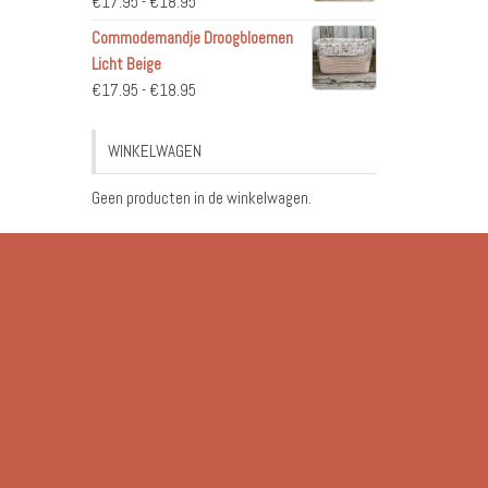
Prijsklasse:
€
17.95
-
€
18.95
€17.95
Commodemandje Droogbloemen
tot
Licht Beige
€18.95
Prijsklasse:
€
17.95
-
€
18.95
€17.95
tot
WINKELWAGEN
€18.95
Geen producten in de winkelwagen.