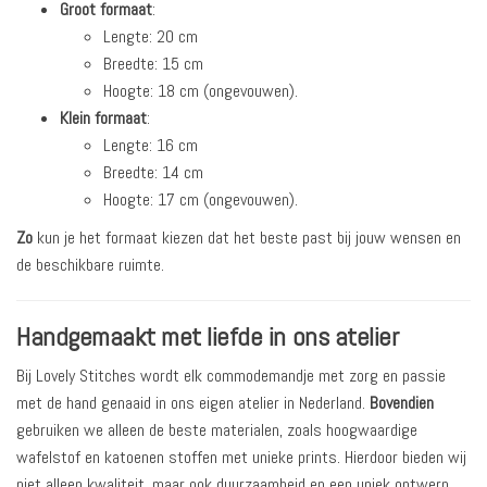
Groot formaat
:
Lengte: 20 cm
Breedte: 15 cm
Hoogte: 18 cm (ongevouwen).
Klein formaat
:
Lengte: 16 cm
Breedte: 14 cm
Hoogte: 17 cm (ongevouwen).
Zo
kun je het formaat kiezen dat het beste past bij jouw wensen en
de beschikbare ruimte.
Handgemaakt met liefde in ons atelier
Bij Lovely Stitches wordt elk commodemandje met zorg en passie
met de hand genaaid in ons eigen atelier in Nederland.
Bovendien
gebruiken we alleen de beste materialen, zoals hoogwaardige
wafelstof en katoenen stoffen met unieke prints. Hierdoor bieden wij
niet alleen kwaliteit, maar ook duurzaamheid en een uniek ontwerp