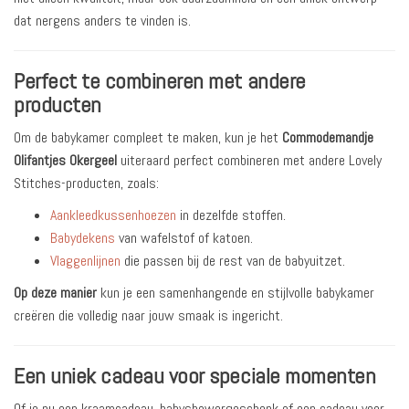
dat nergens anders te vinden is.
Perfect te combineren met andere
producten
Om de babykamer compleet te maken, kun je het
Commodemandje
Olifantjes Okergeel
uiteraard perfect combineren met andere Lovely
Stitches-producten, zoals:
Aankleedkussenhoezen
in dezelfde stoffen.
Babydekens
van wafelstof of katoen.
Vlaggenlijnen
die passen bij de rest van de babyuitzet.
Op deze manier
kun je een samenhangende en stijlvolle babykamer
creëren die volledig naar jouw smaak is ingericht.
Een uniek cadeau voor speciale momenten
Of je nu een kraamcadeau, babyshowergeschenk of een cadeau voor