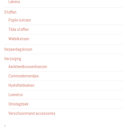
Lakens
Stoffen
Poplin katoen
Tilda stoffen
Wafelkatoen
Verjaardagskroon
Verzorging
Aankleedkussenhoezen
Commodemandjes
Hydrofieldoeken
Luieretui
Omslagdoek
Verschoonmand accessoires