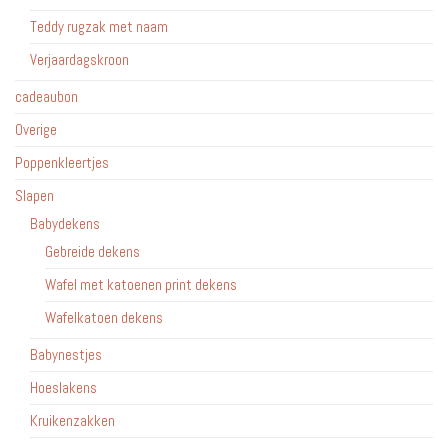
Teddy rugzak met naam
Verjaardagskroon
cadeaubon
Overige
Poppenkleertjes
Slapen
Babydekens
Gebreide dekens
Wafel met katoenen print dekens
Wafelkatoen dekens
Babynestjes
Hoeslakens
Kruikenzakken