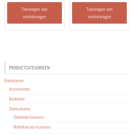
Toevoegen aan
Toevoegen aan
winkelwagen
winkelwagen
PRODUCTCATEGORIEËN
Babykamer
Accessoires
Boxkleed
Sierkussens
Gebreide kussens
Wafelkatoen kussens