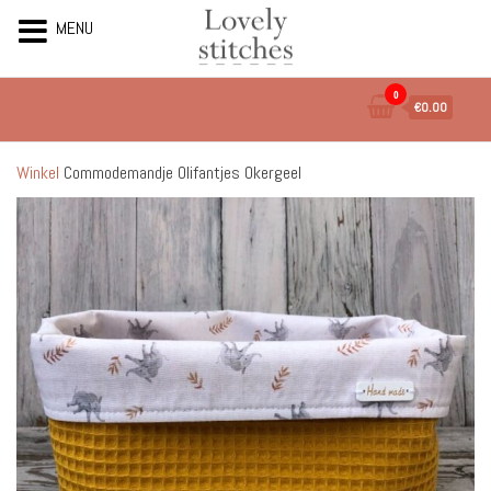
MENU
Ga
0
€0.00
naar
de
inhoud
Winkel
Commodemandje Olifantjes Okergeel