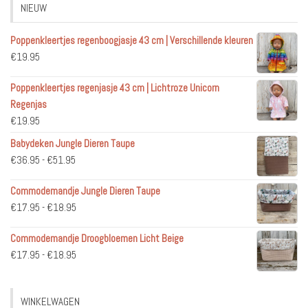
NIEUW
Poppenkleertjes regenboogjasje 43 cm | Verschillende kleuren
€
19.95
Poppenkleertjes regenjasje 43 cm | Lichtroze Unicorn
Regenjas
€
19.95
Babydeken Jungle Dieren Taupe
Prijsklasse:
€
36.95
-
€
51.95
€36.95
Commodemandje Jungle Dieren Taupe
tot
Prijsklasse:
€
17.95
-
€
18.95
€51.95
€17.95
Commodemandje Droogbloemen Licht Beige
tot
Prijsklasse:
€
17.95
-
€
18.95
€18.95
€17.95
tot
WINKELWAGEN
€18.95