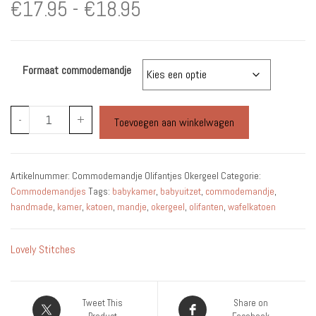
Prijsklasse:
€
17.95
-
€
18.95
€17.95
Formaat commodemandje
tot
€18.95
Commodemandje
-
+
Toevoegen aan winkelwagen
Olifantjes
Okergeel
aantal
Artikelnummer:
Commodemandje Olifantjes Okergeel
Categorie:
Commodemandjes
Tags:
babykamer
,
babyuitzet
,
commodemandje
,
handmade
,
kamer
,
katoen
,
mandje
,
okergeel
,
olifanten
,
wafelkatoen
Lovely Stitches
Tweet This
Share on