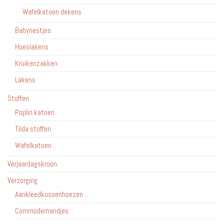
Wafelkatoen dekens
Babynestjes
Hoeslakens
Kruikenzakken
Lakens
Stoffen
Poplin katoen
Tilda stoffen
Wafelkatoen
Verjaardagskroon
Verzorging
Aankleedkussenhoezen
Commodemandjes