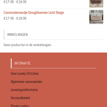
Prijsklasse:
€
17.95
-
€
18.95
€51.95
€17.95
Commodemandje Droogbloemen Licht Beige
tot
Prijsklasse:
€
17.95
-
€
18.95
€18.95
€17.95
tot
WINKELWAGEN
€18.95
Geen producten in de winkelwagen.
INFORMATIE
Over Lovely Stitches
Algemene voorwaarden
Leveringsinformatie
Verzendbeleid
Privacy policy