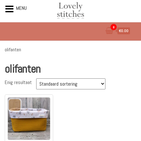
MENU
Ga
0
€0.00
naar
de
inhoud
olifanten
olifanten
Enig resultaat