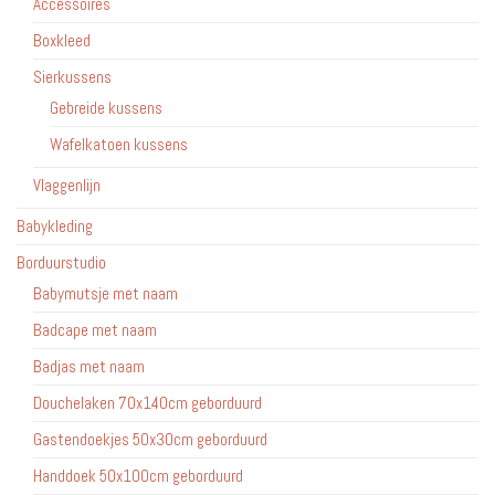
Accessoires
productpagina
Boxkleed
Sierkussens
Gebreide kussens
Wafelkatoen kussens
Vlaggenlijn
Babykleding
Borduurstudio
Babymutsje met naam
Badcape met naam
Badjas met naam
Douchelaken 70x140cm geborduurd
Gastendoekjes 50x30cm geborduurd
Handdoek 50x100cm geborduurd