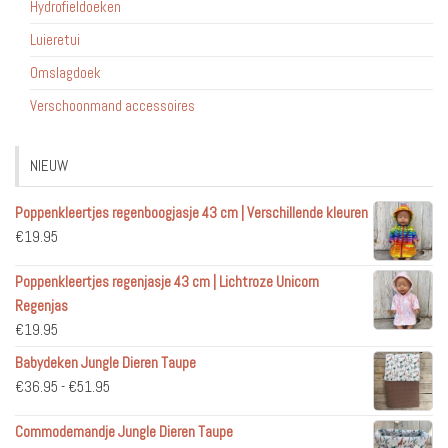
Hydrofieldoeken
Luieretui
Omslagdoek
Verschoonmand accessoires
NIEUW
Poppenkleertjes regenboogjasje 43 cm | Verschillende kleuren
€
19.95
Poppenkleertjes regenjasje 43 cm | Lichtroze Unicorn
Regenjas
€
19.95
Babydeken Jungle Dieren Taupe
Prijsklasse:
€
36.95
-
€
51.95
€36.95
Commodemandje Jungle Dieren Taupe
tot