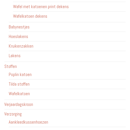
Wafel met katoenen print dekens
Wafelkatoen dekens
Babynestjes
Hoeslakens
Kruikenzakken
Lakens
Stoffen
Poplin katoen
Tilda stoffen
Wafelkatoen
Verjaardagskroon
Verzorging
Aankleedkussenhoezen