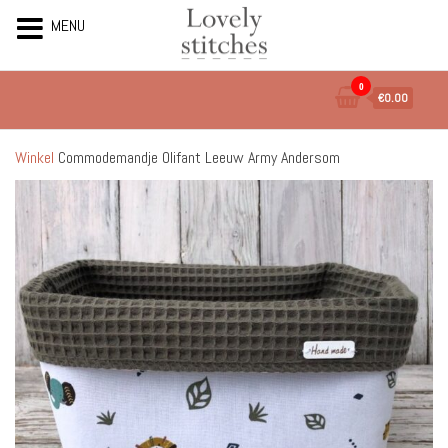
MENU
Ga
0
€0.00
naar
de
inhoud
Winkel
Commodemandje Olifant Leeuw Army Andersom