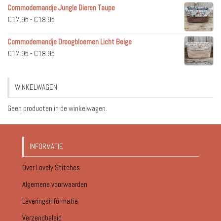
Commodemandje Jungle Dieren Taupe
tot
Prijsklasse:
€
17.95
-
€
18.95
€51.95
€17.95
Commodemandje Droogbloemen Licht Beige
tot
Prijsklasse:
€
17.95
-
€
18.95
€18.95
€17.95
tot
WINKELWAGEN
€18.95
Geen producten in de winkelwagen.
INFORMATIE
Over Lovely Stitches
Algemene voorwaarden
Leveringsinformatie
Verzendbeleid