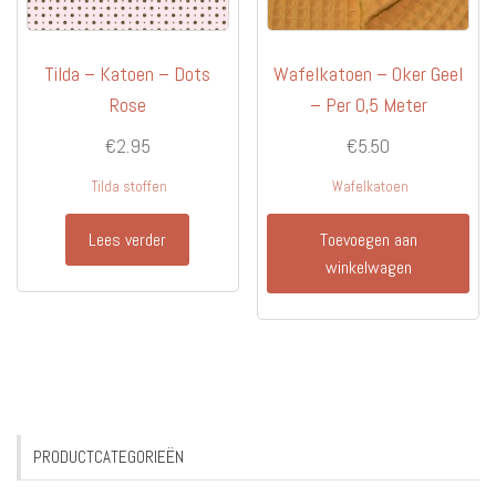
Tilda – Katoen – Dots
Wafelkatoen – Oker Geel
Rose
– Per 0,5 Meter
€
2.95
€
5.50
Tilda stoffen
Wafelkatoen
Lees verder
Toevoegen aan
winkelwagen
PRODUCTCATEGORIEËN