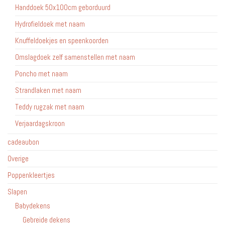
Handdoek 50x100cm geborduurd
Hydrofieldoek met naam
Knuffeldoekjes en speenkoorden
Omslagdoek zelf samenstellen met naam
Poncho met naam
Strandlaken met naam
Teddy rugzak met naam
Verjaardagskroon
cadeaubon
Overige
Poppenkleertjes
Slapen
Babydekens
Gebreide dekens