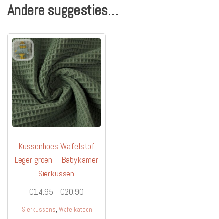
Andere suggesties…
Kussenhoes Wafelstof
Leger groen – Babykamer
Sierkussen
Prijsklasse:
€
14.95
-
€
20.90
€14.95
,
Sierkussens
Wafelkatoen
tot