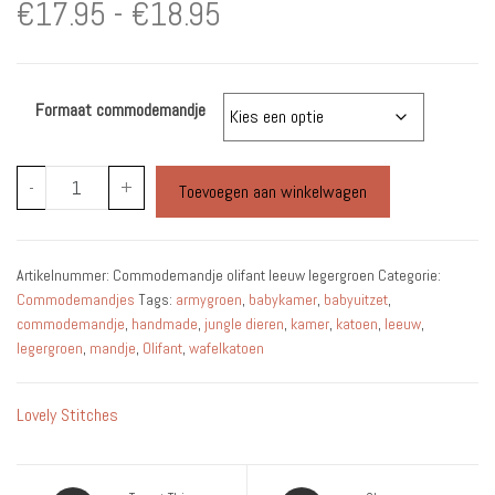
Prijsklasse:
€
17.95
-
€
18.95
€17.95
Formaat commodemandje
tot
€18.95
Commodemandje
-
+
Toevoegen aan winkelwagen
Olifant
Leeuw
Army
Artikelnummer:
Commodemandje olifant leeuw legergroen
Categorie:
Andersom
Commodemandjes
Tags:
armygroen
,
babykamer
,
babyuitzet
,
aantal
commodemandje
,
handmade
,
jungle dieren
,
kamer
,
katoen
,
leeuw
,
legergroen
,
mandje
,
Olifant
,
wafelkatoen
Lovely Stitches