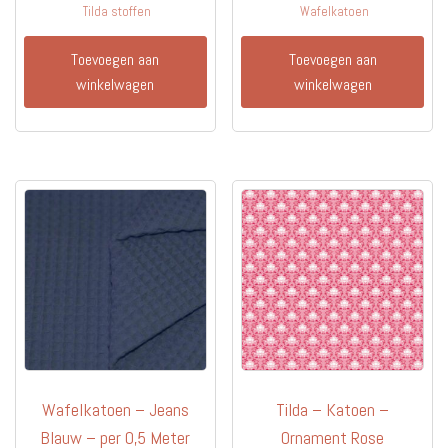
Tilda stoffen
Wafelkatoen
Toevoegen aan
Toevoegen aan
winkelwagen
winkelwagen
Wafelkatoen – Jeans
Tilda – Katoen –
Blauw – per 0,5 Meter
Ornament Rose