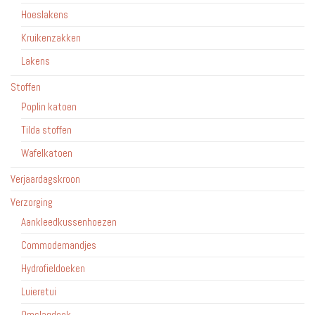
Hoeslakens
Kruikenzakken
Lakens
Stoffen
Poplin katoen
Tilda stoffen
Wafelkatoen
Verjaardagskroon
Verzorging
Aankleedkussenhoezen
Commodemandjes
Hydrofieldoeken
Luieretui
Omslagdoek