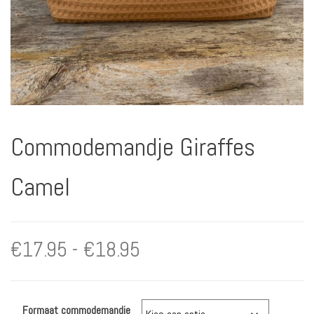
Commodemandje Giraffes
Camel
Prijsklasse:
€
17.95
-
€
18.95
€17.95
Formaat commodemandje