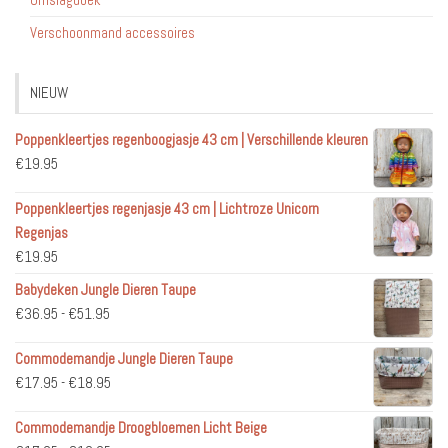
Verschoonmand accessoires
NIEUW
Poppenkleertjes regenboogjasje 43 cm | Verschillende kleuren
€
19.95
Poppenkleertjes regenjasje 43 cm | Lichtroze Unicorn
Regenjas
€
19.95
Babydeken Jungle Dieren Taupe
Prijsklasse:
€
36.95
-
€
51.95
€36.95
Commodemandje Jungle Dieren Taupe
tot
Prijsklasse:
€
17.95
-
€
18.95
€51.95
€17.95
Commodemandje Droogbloemen Licht Beige
tot