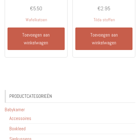
€
5.50
€
2.95
Wafelkatoen
Tilda stoffen
Toevoegen aan
Toevoegen aan
winkelwagen
winkelwagen
PRODUCTCATEGORIEËN
Babykamer
Accessoires
Boxkleed
Sierkussens