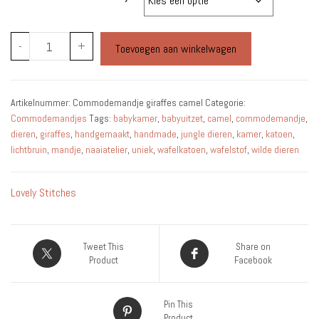
tot
€18.95
Commodemandje
-
+
Toevoegen aan winkelwagen
Giraffes
Camel
aantal
Artikelnummer:
Commodemandje giraffes camel
Categorie:
Commodemandjes
Tags:
babykamer
,
babyuitzet
,
camel
,
commodemandje
,
dieren
,
giraffes
,
handgemaakt
,
handmade
,
jungle dieren
,
kamer
,
katoen
,
lichtbruin
,
mandje
,
naaiatelier
,
uniek
,
wafelkatoen
,
wafelstof
,
wilde dieren
Lovely Stitches
Tweet This
Share on
Product
Facebook
Pin This
Product