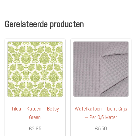
meerd
variati
Deze
Gerelateerde producten
optie
kan
gekoz
worde
op
de
produc
Tilda – Katoen – Betsy
Wafelkatoen – Licht Grijs
Green
– Per 0,5 Meter
€
2.95
€
5.50