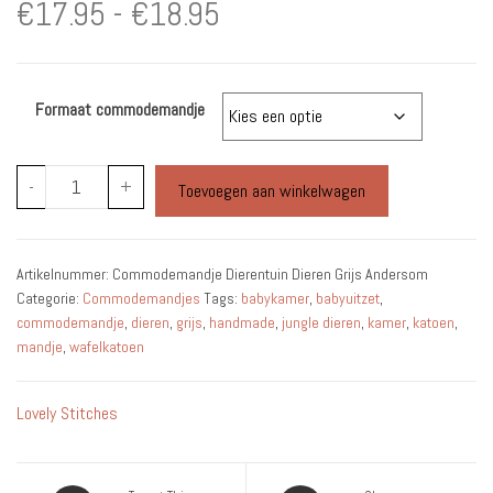
Prijsklasse:
€
17.95
-
€
18.95
€17.95
Formaat commodemandje
tot
€18.95
Commodemandje
-
+
Toevoegen aan winkelwagen
Dierentuin
Dieren
Grijs
Artikelnummer:
Commodemandje Dierentuin Dieren Grijs Andersom
Andersom
Categorie:
Commodemandjes
Tags:
babykamer
,
babyuitzet
,
aantal
commodemandje
,
dieren
,
grijs
,
handmade
,
jungle dieren
,
kamer
,
katoen
,
mandje
,
wafelkatoen
Lovely Stitches