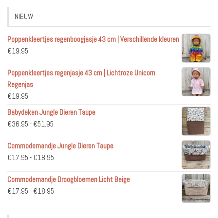
NIEUW
Poppenkleertjes regenboogjasje 43 cm | Verschillende kleuren
€
19.95
Poppenkleertjes regenjasje 43 cm | Lichtroze Unicorn
Regenjas
€
19.95
Babydeken Jungle Dieren Taupe
Prijsklasse:
€
36.95
-
€
51.95
€36.95
Commodemandje Jungle Dieren Taupe
tot
Prijsklasse:
€
17.95
-
€
18.95
€51.95
€17.95
Commodemandje Droogbloemen Licht Beige
tot
Prijsklasse:
€
17.95
-
€
18.95
€18.95
€17.95
tot