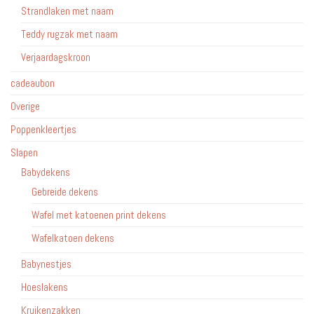
Strandlaken met naam
Teddy rugzak met naam
Verjaardagskroon
cadeaubon
Overige
Poppenkleertjes
Slapen
Babydekens
Gebreide dekens
Wafel met katoenen print dekens
Wafelkatoen dekens
Babynestjes
Hoeslakens
Kruikenzakken