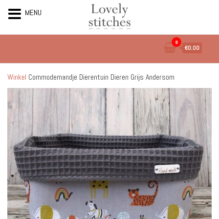
MENU
Ga
0
€0.00
naar
de
inhoud
Winkel
Commodemandje Dierentuin Dieren Grijs Andersom