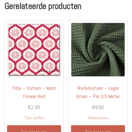
Gerelateerde producten
Tilda – Katoen – Mum
Wafelkatoen – Leger
Flower Red
Groen – Per 0,5 Meter
€
2.95
€
5.50
Tilda stoffen
Wafelkatoen