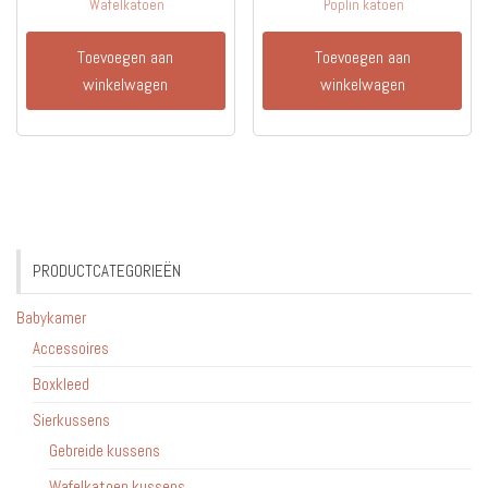
Wafelkatoen
Poplin katoen
Toevoegen aan
Toevoegen aan
winkelwagen
winkelwagen
PRODUCTCATEGORIEËN
Babykamer
Accessoires
Boxkleed
Sierkussens
Gebreide kussens
Wafelkatoen kussens