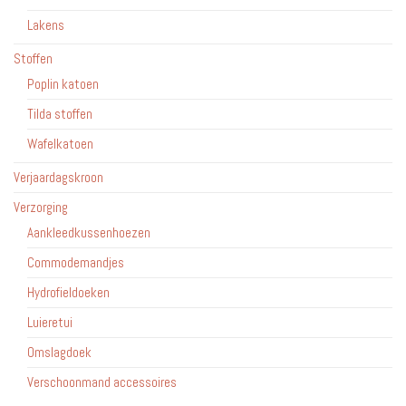
Lakens
Stoffen
Poplin katoen
Tilda stoffen
Wafelkatoen
Verjaardagskroon
Verzorging
Aankleedkussenhoezen
Commodemandjes
Hydrofieldoeken
Luieretui
Omslagdoek
Verschoonmand accessoires