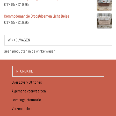
Prijsklasse:
€
17.95
-
€
18.95
€51.95
€17.95
Commodemandje Droogbloemen Licht Beige
tot
Prijsklasse:
€
17.95
-
€
18.95
€18.95
€17.95
tot
WINKELWAGEN
€18.95
Geen producten in de winkelwagen.
INFORMATIE
Over Lovely Stitches
Algemene voorwaarden
Leveringsinformatie
Verzendbeleid