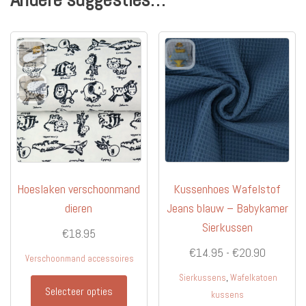
Hoeslaken verschoonmand
Kussenhoes Wafelstof
dieren
Jeans blauw – Babykamer
Sierkussen
€
18.95
Prijsklas
€
14.95
-
€
20.90
Verschoonmand accessoires
€14.95
,
Sierkussens
Wafelkatoen
tot
Selecteer opties
kussens