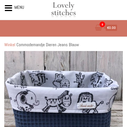
MENU
Ga
0
€0.00
naar
de
inhoud
Winkel
Commodemandje Dieren Jeans Blauw