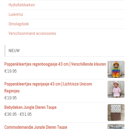
Hydrofieldoeken
Luieretui
Omslagdoek
Verschoonmand accessoires
NIEUW
Poppenkleertjes regenboogjasje 43 cm | Verschillende kleuren
€
19.95
Poppenkleertjes regenjasje 43 cm | Lichtroze Unicorn
Regenjas
€
19.95
Babydeken Jungle Dieren Taupe
Prijsklasse:
€
36.95
-
€
51.95
€36.95
Commodemandje Jungle Dieren Taupe
tot