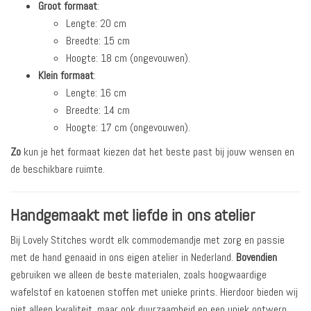
Groot formaat
:
Lengte: 20 cm
Breedte: 15 cm
Hoogte: 18 cm (ongevouwen).
Klein formaat
:
Lengte: 16 cm
Breedte: 14 cm
Hoogte: 17 cm (ongevouwen).
Zo
kun je het formaat kiezen dat het beste past bij jouw wensen en
de beschikbare ruimte.
Handgemaakt met liefde in ons atelier
Bij Lovely Stitches wordt elk commodemandje met zorg en passie
met de hand genaaid in ons eigen atelier in Nederland.
Bovendien
gebruiken we alleen de beste materialen, zoals hoogwaardige
wafelstof en katoenen stoffen met unieke prints. Hierdoor bieden wij
niet alleen kwaliteit, maar ook duurzaamheid en een uniek ontwerp