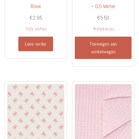
Rose
– 0,5 Meter
€
2.95
€
5.50
Tilda stoffen
Wafelkatoen
Lees verder
Toevoegen aan
winkelwagen