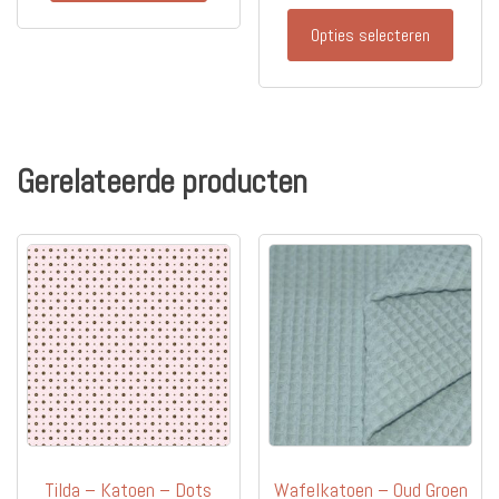
€20.90
Dit
Opties selecteren
produc
heeft
meerd
variati
Deze
Gerelateerde producten
optie
kan
gekoz
worde
op
de
produc
Tilda – Katoen – Dots
Wafelkatoen – Oud Groen