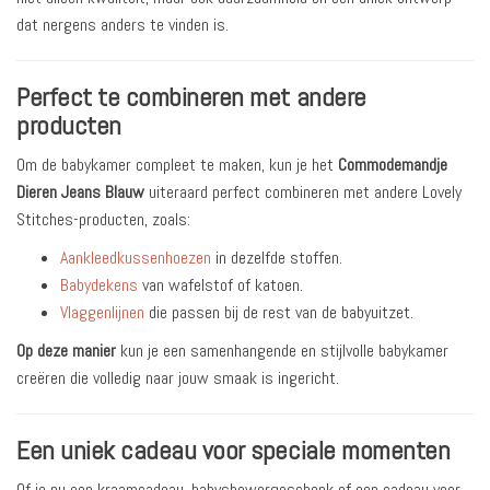
dat nergens anders te vinden is.
Perfect te combineren met andere
producten
Om de babykamer compleet te maken, kun je het
Commodemandje
Dieren Jeans Blauw
uiteraard perfect combineren met andere Lovely
Stitches-producten, zoals:
Aankleedkussenhoezen
in dezelfde stoffen.
Babydekens
van wafelstof of katoen.
Vlaggenlijnen
die passen bij de rest van de babyuitzet.
Op deze manier
kun je een samenhangende en stijlvolle babykamer
creëren die volledig naar jouw smaak is ingericht.
Een uniek cadeau voor speciale momenten
Of je nu een kraamcadeau, babyshowergeschenk of een cadeau voor