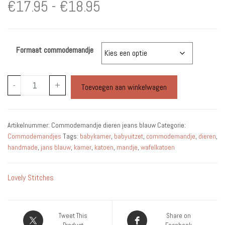
Prijsklasse:
€
17.95
-
€
18.95
€17.95
Formaat commodemandje
tot
€18.95
Commodemandje
-
+
Toevoegen aan winkelwagen
Dieren
Jeans
Blauw
Artikelnummer:
Commodemandje dieren jeans blauw
Categorie:
aantal
Commodemandjes
Tags:
babykamer
,
babyuitzet
,
commodemandje
,
dieren
,
handmade
,
jans blauw
,
kamer
,
katoen
,
mandje
,
wafelkatoen
Lovely Stitches
Tweet This
Share on