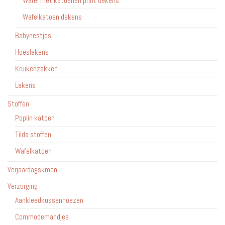
Wafel met katoenen print dekens
Wafelkatoen dekens
Babynestjes
Hoeslakens
Kruikenzakken
Lakens
Stoffen
Poplin katoen
Tilda stoffen
Wafelkatoen
Verjaardagskroon
Verzorging
Aankleedkussenhoezen
Commodemandjes