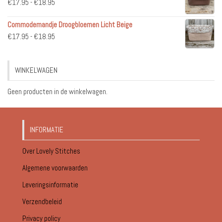
Prijsklasse:
€
17.95
-
€
18.95
€51.95
€17.95
Commodemandje Droogbloemen Licht Beige
tot
Prijsklasse:
€
17.95
-
€
18.95
€18.95
€17.95
tot
WINKELWAGEN
€18.95
Geen producten in de winkelwagen.
INFORMATIE
Over Lovely Stitches
Algemene voorwaarden
Leveringsinformatie
Verzendbeleid
Privacy policy