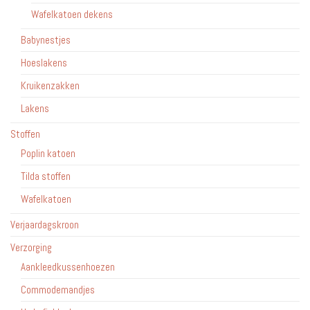
Wafelkatoen dekens
Babynestjes
Hoeslakens
Kruikenzakken
Lakens
Stoffen
Poplin katoen
Tilda stoffen
Wafelkatoen
Verjaardagskroon
Verzorging
Aankleedkussenhoezen
Commodemandjes