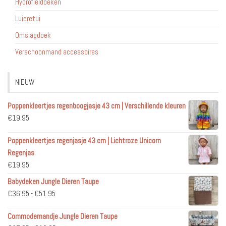
Hydrofieldoeken
Luieretui
Omslagdoek
Verschoonmand accessoires
NIEUW
Poppenkleertjes regenboogjasje 43 cm | Verschillende kleuren
€
19.95
Poppenkleertjes regenjasje 43 cm | Lichtroze Unicorn
Regenjas
€
19.95
Babydeken Jungle Dieren Taupe
Prijsklasse:
€
36.95
-
€
51.95
€36.95
Commodemandje Jungle Dieren Taupe
tot