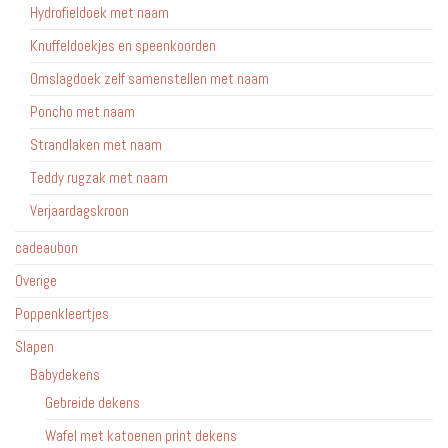
Hydrofieldoek met naam
Knuffeldoekjes en speenkoorden
Omslagdoek zelf samenstellen met naam
Poncho met naam
Strandlaken met naam
Teddy rugzak met naam
Verjaardagskroon
cadeaubon
Overige
Poppenkleertjes
Slapen
Babydekens
Gebreide dekens
Wafel met katoenen print dekens