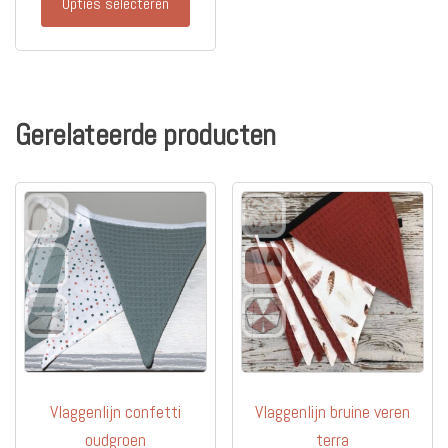
€98.95
Opties selecteren
product
heeft
meerdere
variaties.
Deze
Gerelateerde producten
optie
kan
gekozen
worden
op
de
productpagina
Vlaggenlijn confetti
Vlaggenlijn bruine veren
oudgroen
terra