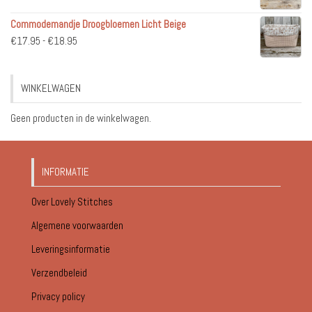
€17.95
Commodemandje Droogbloemen Licht Beige
tot
Prijsklasse:
€
17.95
-
€
18.95
€18.95
€17.95
tot
WINKELWAGEN
€18.95
Geen producten in de winkelwagen.
INFORMATIE
Over Lovely Stitches
Algemene voorwaarden
Leveringsinformatie
Verzendbeleid
Privacy policy