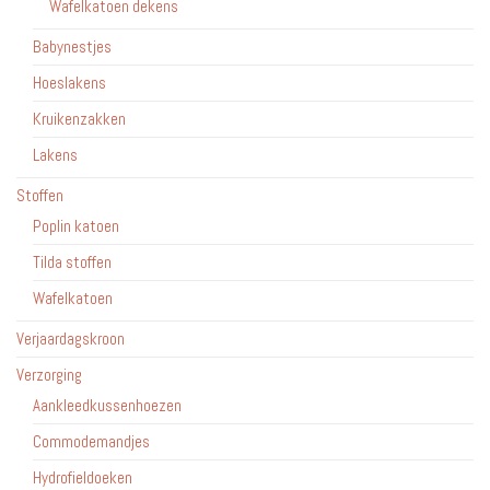
Wafelkatoen dekens
Babynestjes
Hoeslakens
Kruikenzakken
Lakens
Stoffen
Poplin katoen
Tilda stoffen
Wafelkatoen
Verjaardagskroon
Verzorging
Aankleedkussenhoezen
Commodemandjes
Hydrofieldoeken