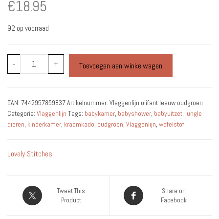
€
18.95
92 op voorraad
Vlaggenlijn
-
+
Toevoegen aan winkelwagen
olifant
leeuw
oudgroen
EAN:
7442957859837
Artikelnummer:
Vlaggenlijn olifant leeuw oudgroen
aantal
Categorie:
Vlaggenlijn
Tags:
babykamer
,
babyshower
,
babyuitzet
,
jungle
dieren
,
kinderkamer
,
kraamkado
,
oudgroen
,
Vlaggenlijn
,
wafelstof
Lovely Stitches
Tweet This
Share on
Product
Facebook