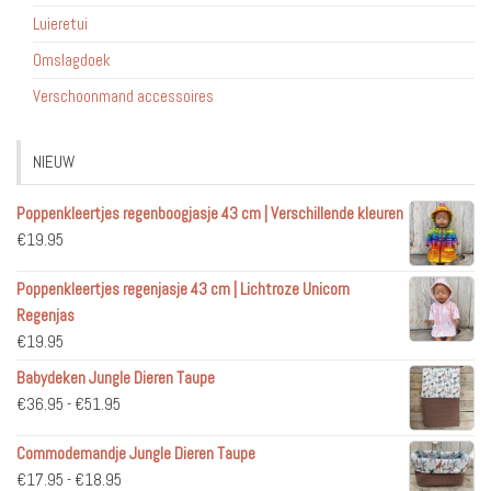
Luieretui
Omslagdoek
Verschoonmand accessoires
NIEUW
Poppenkleertjes regenboogjasje 43 cm | Verschillende kleuren
€
19.95
Poppenkleertjes regenjasje 43 cm | Lichtroze Unicorn
Regenjas
€
19.95
Babydeken Jungle Dieren Taupe
Prijsklasse:
€
36.95
-
€
51.95
€36.95
Commodemandje Jungle Dieren Taupe
tot
Prijsklasse:
€
17.95
-
€
18.95
€51.95