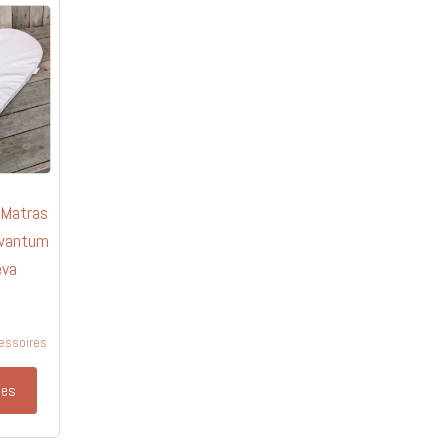
 Matras
wantum
eva
essoires
ies