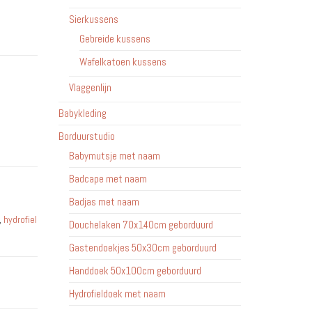
Sierkussens
Gebreide kussens
Wafelkatoen kussens
Vlaggenlijn
Babykleding
Borduurstudio
Babymutsje met naam
Badcape met naam
Badjas met naam
,
hydrofiel
Douchelaken 70x140cm geborduurd
Gastendoekjes 50x30cm geborduurd
Handdoek 50x100cm geborduurd
Hydrofieldoek met naam