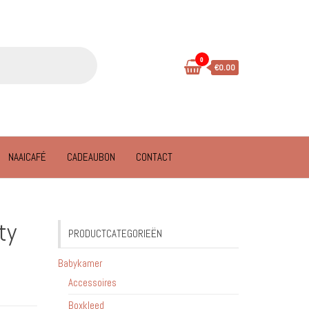
0
€0.00
NAAICAFÉ
CADEAUBON
CONTACT
ty
PRODUCTCATEGORIEËN
Babykamer
Accessoires
Boxkleed