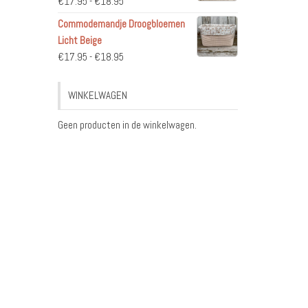
Prijsklasse:
€
17.95
-
€
18.95
€17.95
Commodemandje Droogbloemen
tot
Licht Beige
€18.95
Prijsklasse:
€
17.95
-
€
18.95
€17.95
tot
WINKELWAGEN
€18.95
Geen producten in de winkelwagen.