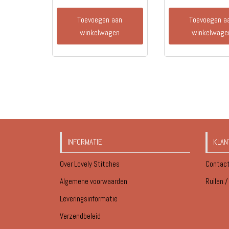
Toevoegen aan
Toevoegen a
winkelwagen
winkelwage
INFORMATIE
KLAN
Over Lovely Stitches
Contac
Algemene voorwaarden
Ruilen 
Leveringsinformatie
Verzendbeleid