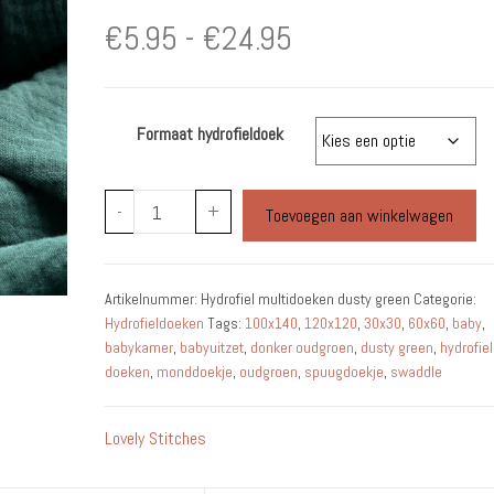
Prijsklasse:
€
5.95
-
€
24.95
€5.95
Formaat hydrofieldoek
tot
€24.95
Hydrofiel
-
+
Toevoegen aan winkelwagen
multidoeken
dusty
green
Artikelnummer:
Hydrofiel multidoeken dusty green
Categorie:
aantal
Hydrofieldoeken
Tags:
100x140
,
120x120
,
30x30
,
60x60
,
baby
,
babykamer
,
babyuitzet
,
donker oudgroen
,
dusty green
,
hydrofiel
doeken
,
monddoekje
,
oudgroen
,
spuugdoekje
,
swaddle
Lovely Stitches