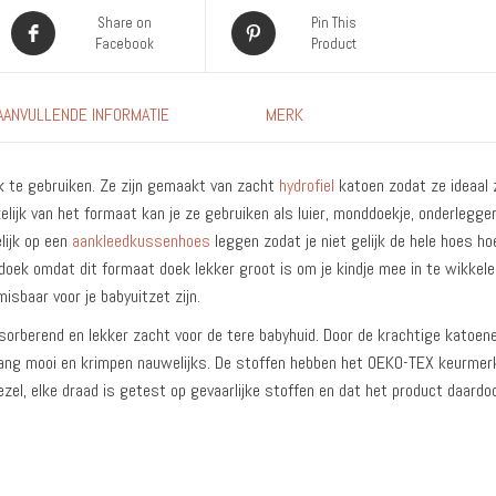
Share on
Pin This
Facebook
Product
AANVULLENDE INFORMATIE
MERK
ijk te gebruiken. Ze zijn gemaakt van zacht
hydrofiel
katoen zodat ze ideaal zi
lijk van het formaat kan je ze gebruiken als luier, monddoekje, onderlegger
lijk op een
aankleedkussenhoes
leggen zodat je niet gelijk de hele hoes ho
 omdat dit formaat doek lekker groot is om je kindje mee in te wikkelen.
sbaar voor je babyuitzet zijn.
bsorberend en lekker zacht voor de tere babyhuid. Door de krachtige katoen
 lang mooi en krimpen nauwelijks. De stoffen hebben het OEKO-TEX keurmer
vezel, elke draad is getest op gevaarlijke stoffen en dat het product daardo