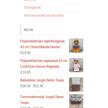
Omslagdoek
Verschoonmand accessoires
NIEUW
Poppenkleertjes regenboogjasje
43 cm | Verschillende kleuren
€
19.95
Poppenkleertjes regenjasje 43 cm
| Lichtroze Unicorn Regenjas
€
19.95
Babydeken Jungle Dieren Taupe
Prijsklasse:
€
36.95
-
€
51.95
€36.95
Commodemandje Jungle Dieren
tot
Taupe
€51.95