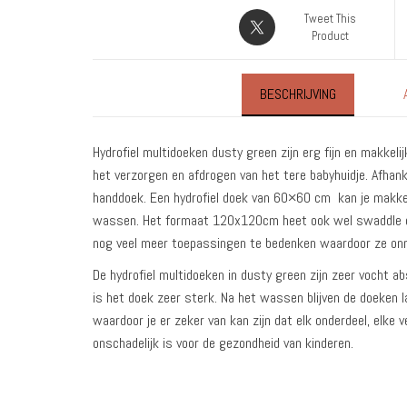
Tweet This
Product
BESCHRIJVING
Hydrofiel multidoeken dusty green zijn erg fijn en makkel
het verzorgen en afdrogen van het tere babyhuidje. Afhanke
handdoek. Een hydrofiel doek van 60×60 cm kan je makke
wassen. Het formaat 120x120cm heet ook wel swaddle doek
nog veel meer toepassingen te bedenken waardoor ze onmi
De hydrofiel multidoeken in dusty green zijn zeer vocht a
is het doek zeer sterk. Na het wassen blijven de doeken
waardoor je er zeker van kan zijn dat elk onderdeel, elke 
onschadelijk is voor de gezondheid van kinderen.