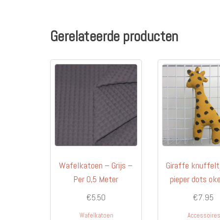
meerdere
variaties.
Deze
Gerelateerde producten
optie
kan
gekozen
worden
op
de
productpagina
Wafelkatoen – Grijs –
Giraffe knuffel
Per 0,5 Meter
pieper dots ok
€
5.50
€
7.95
Wafelkatoen
Accessoire