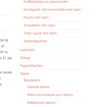
Knuffeldoekjes en speenkoorden
Omslagdoek zelf samenstellen met naam
Poncho met naam
Strandlaken met naam
Teddy rugzak met naam
jn bij
Verjaardagskroon
 of
cadeaubon
eft te
 Er zijn
Overige
Poppenkleertjes
en vezels
Slapen
k
Babydekens
or
Gebreide dekens
Wafel met katoenen print dekens
Wafelkatoen dekens