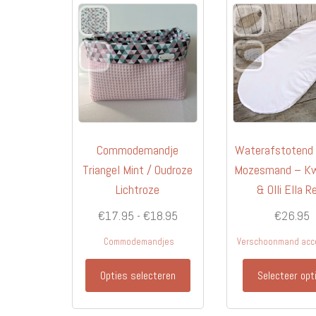
Commodemandje
Waterafstotend
Triangel Mint / Oudroze
Mozesmand – K
Lichtroze
& Olli Ella R
Prijsklasse:
€
17.95
-
€
18.95
€
26.95
€17.95
Commodemandjes
Verschoonmand acc
tot
Dit
€18.95
Opties selecteren
Selecteer opt
product
heeft