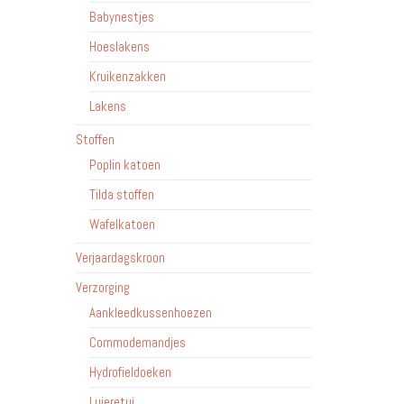
Babynestjes
Hoeslakens
Kruikenzakken
Lakens
Stoffen
Poplin katoen
Tilda stoffen
Wafelkatoen
Verjaardagskroon
Verzorging
Aankleedkussenhoezen
Commodemandjes
Hydrofieldoeken
Luieretui