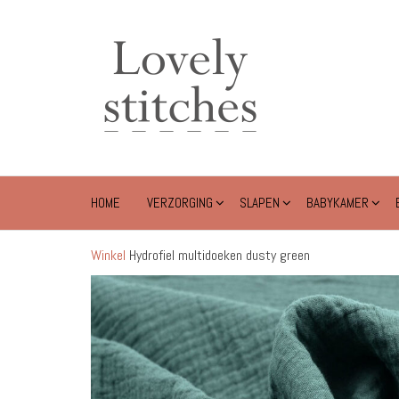
Ga
naar
Lovely
de
Stitches
inhoud
HOME
VERZORGING
SLAPEN
BABYKAMER
Winkel
Hydrofiel multidoeken dusty green