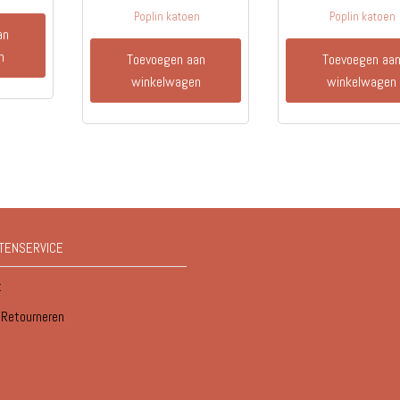
Poplin katoen
Poplin katoen
an
n
Toevoegen aan
Toevoegen aa
winkelwagen
winkelwagen
TENSERVICE
t
/ Retourneren