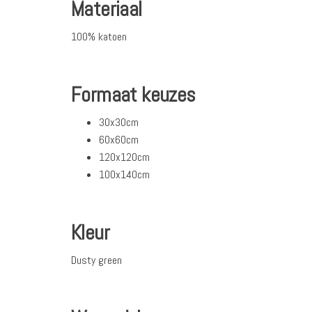
Materiaal
100% katoen
Formaat keuzes
30x30cm
60x60cm
120x120cm
100x140cm
Kleur
Dusty green