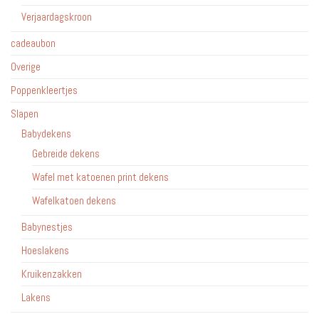
Verjaardagskroon
cadeaubon
Overige
Poppenkleertjes
Slapen
Babydekens
Gebreide dekens
Wafel met katoenen print dekens
Wafelkatoen dekens
Babynestjes
Hoeslakens
Kruikenzakken
Lakens