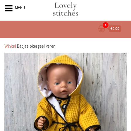
MENU
Ga
0
€0.00
naar
de
inhoud
Winkel
Badjas okergeel veren