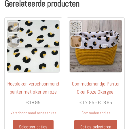
Gerelateerde producten
Hoeslaken verschoonmand
Commodemandje Panter
panter met oker en roze
Oker Roze Okergeel
Prijsklas
€
18.95
€
17.95
-
€
18.95
€17.95
Verschoonmand accessoires
Commodemandjes
tot
Dit
€18.95
Selecteer opties
Opties selecteren