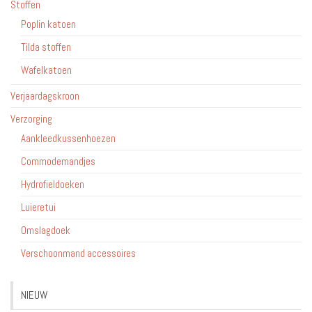
Stoffen
Poplin katoen
Tilda stoffen
Wafelkatoen
Verjaardagskroon
Verzorging
Aankleedkussenhoezen
Commodemandjes
Hydrofieldoeken
Luieretui
Omslagdoek
Verschoonmand accessoires
NIEUW