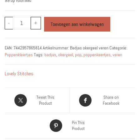
99 op voorraad
Badjas
-
+
Toevoegen aan winkelwagen
okergeel
veren
aantal
EAN:
7442957865814
Artikelnummer:
Badjas okergeel veren
Categorie:
Poppenkleertjes
Tags:
badjas
,
okergeel
,
pop
,
poppenkeertjes
,
veren
Lovely Stitches
Tweet This
Share on
Product
Facebook
Pin This
Product