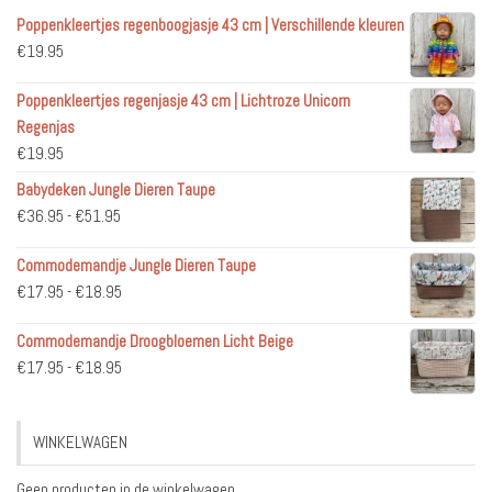
Poppenkleertjes regenboogjasje 43 cm | Verschillende kleuren
€
19.95
Poppenkleertjes regenjasje 43 cm | Lichtroze Unicorn
Regenjas
€
19.95
Babydeken Jungle Dieren Taupe
Prijsklasse:
€
36.95
-
€
51.95
€36.95
Commodemandje Jungle Dieren Taupe
tot
Prijsklasse:
€
17.95
-
€
18.95
€51.95
€17.95
Commodemandje Droogbloemen Licht Beige
tot
Prijsklasse:
€
17.95
-
€
18.95
€18.95
€17.95
tot
WINKELWAGEN
€18.95
Geen producten in de winkelwagen.