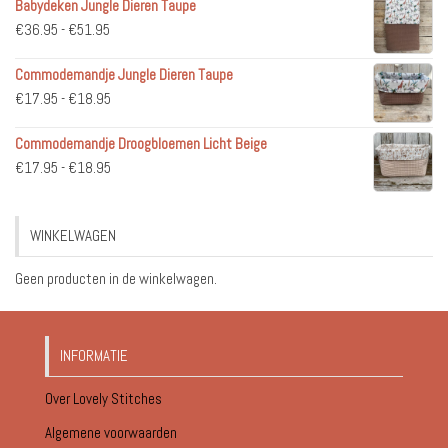
Babydeken Jungle Dieren Taupe
Prijsklasse:
€
36.95
-
€
51.95
€36.95
Commodemandje Jungle Dieren Taupe
tot
Prijsklasse:
€
17.95
-
€
18.95
€51.95
€17.95
Commodemandje Droogbloemen Licht Beige
tot
Prijsklasse:
€
17.95
-
€
18.95
€18.95
€17.95
tot
WINKELWAGEN
€18.95
Geen producten in de winkelwagen.
INFORMATIE
Over Lovely Stitches
Algemene voorwaarden