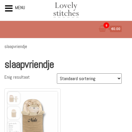
MENU
Ga
0
€0.00
naar
de
inhoud
slaapvriendje
slaapvriendje
Enig resultaat