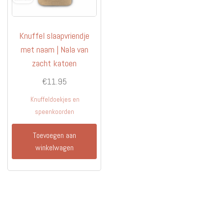
Knuffel slaapvriendje
met naam | Nala van
zacht katoen
€
11.95
Knuffeldoekjes en
speenkoorden
Toevoegen aan
winkelwagen