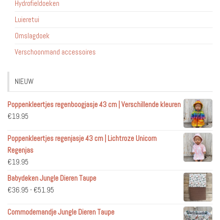
Hydrofieldoeken
Luieretui
Omslagdoek
Verschoonmand accessoires
NIEUW
Poppenkleertjes regenboogjasje 43 cm | Verschillende kleuren
€
19.95
Poppenkleertjes regenjasje 43 cm | Lichtroze Unicorn
Regenjas
€
19.95
Babydeken Jungle Dieren Taupe
Prijsklasse:
€
36.95
-
€
51.95
€36.95
Commodemandje Jungle Dieren Taupe
tot