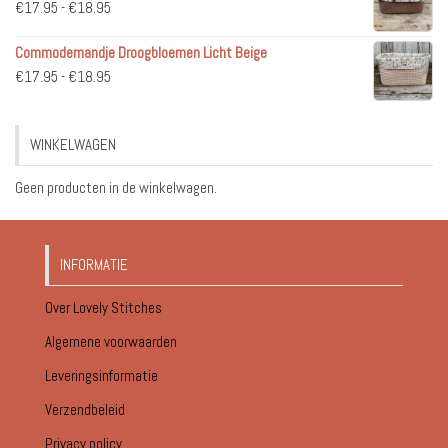
Prijsklasse:
€
17.95
-
€
18.95
€51.95
€17.95
Commodemandje Droogbloemen Licht Beige
tot
Prijsklasse:
€
17.95
-
€
18.95
€18.95
€17.95
tot
WINKELWAGEN
€18.95
Geen producten in de winkelwagen.
INFORMATIE
Over Lovely Stitches
Algemene voorwaarden
Leveringsinformatie
Verzendbeleid
Privacy policy