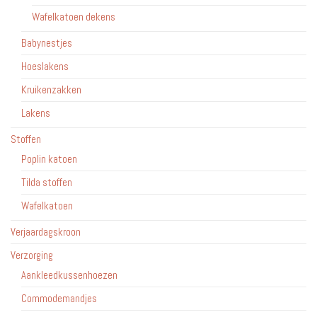
Wafelkatoen dekens
Babynestjes
Hoeslakens
Kruikenzakken
Lakens
Stoffen
Poplin katoen
Tilda stoffen
Wafelkatoen
Verjaardagskroon
Verzorging
Aankleedkussenhoezen
Commodemandjes