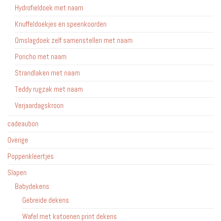
Hydrofieldoek met naam
Knuffeldoekjes en speenkoorden
Omslagdoek zelf samenstellen met naam
Poncho met naam
Strandlaken met naam
Teddy rugzak met naam
Verjaardagskroon
cadeaubon
Overige
Poppenkleertjes
Slapen
Babydekens
Gebreide dekens
Wafel met katoenen print dekens