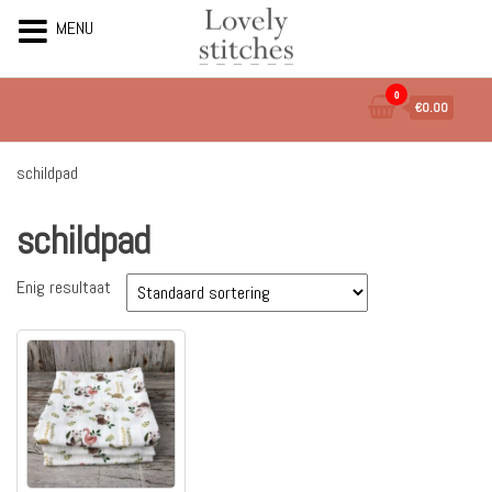
MENU
Ga
0
€0.00
naar
de
inhoud
schildpad
schildpad
Enig resultaat