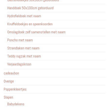
Handdoek 50x100cm geborduurd
Hydrofieldoek met naam
Knuffeldoekjes en speenkoorden
Omslagdoek zelf samenstellen met naam
Poncho met naam
Strandlaken met naam
Teddy rugzak met naam
Verjaardagskroon
cadeaubon
Overige
Poppenkleertjes
Slapen
Babydekens