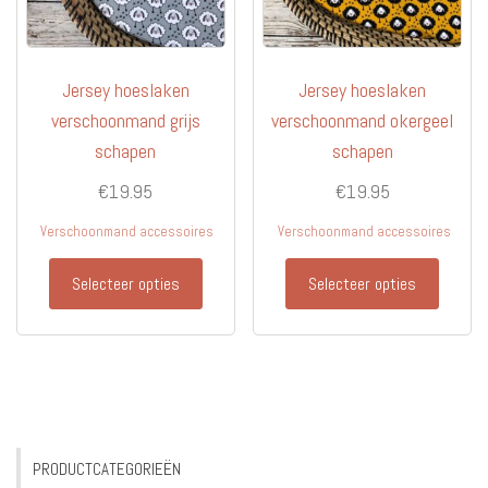
Jersey hoeslaken
Jersey hoeslaken
verschoonmand grijs
verschoonmand okergeel
schapen
schapen
€
19.95
€
19.95
Verschoonmand accessoires
Verschoonmand accessoires
Selecteer opties
Selecteer opties
PRODUCTCATEGORIEËN