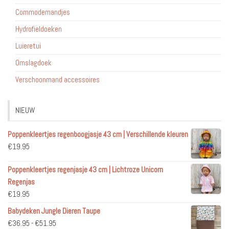
Commodemandjes
Hydrofieldoeken
Luieretui
Omslagdoek
Verschoonmand accessoires
NIEUW
Poppenkleertjes regenboogjasje 43 cm | Verschillende kleuren
€
19.95
Poppenkleertjes regenjasje 43 cm | Lichtroze Unicorn
Regenjas
€
19.95
Babydeken Jungle Dieren Taupe
Prijsklasse:
€
36.95
-
€
51.95