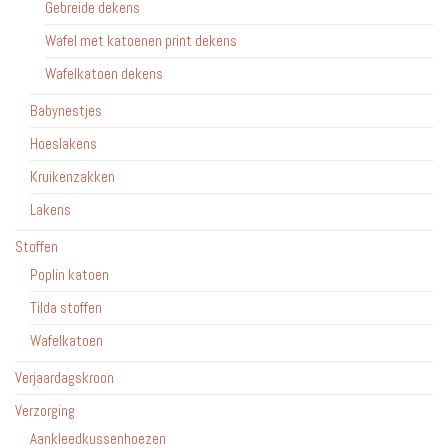
Gebreide dekens
Wafel met katoenen print dekens
Wafelkatoen dekens
Babynestjes
Hoeslakens
Kruikenzakken
Lakens
Stoffen
Poplin katoen
Tilda stoffen
Wafelkatoen
Verjaardagskroon
Verzorging
Aankleedkussenhoezen