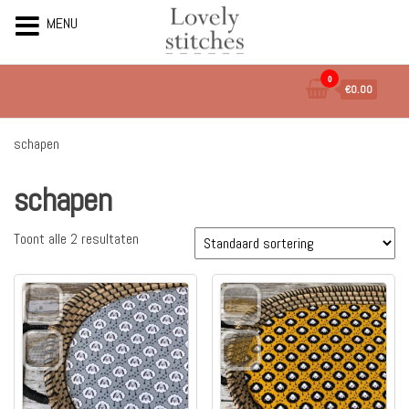
MENU
Ga
0
€0.00
naar
de
inhoud
schapen
schapen
Toont alle 2 resultaten