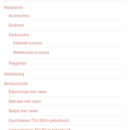
Babykamer
Accessoires
Boxkleed
Sierkussens
Gebreide kussens
Wafelkatoen kussens
Vlaggenlijn
Babykleding
Borduurstudio
Babymutsje met naam
Badcape met naam
Badjas met naam
Douchelaken 70x140cm geborduurd
Gastendoekjes 50x30cm geborduurd