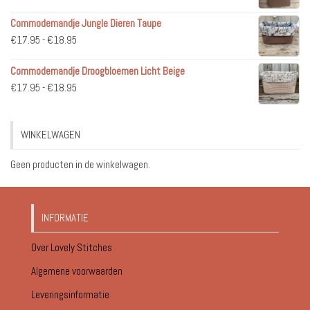
€36.95
Commodemandje Jungle Dieren Taupe
tot
Prijsklasse:
€
17.95
-
€
18.95
€51.95
€17.95
Commodemandje Droogbloemen Licht Beige
tot
Prijsklasse:
€
17.95
-
€
18.95
€18.95
€17.95
tot
WINKELWAGEN
€18.95
Geen producten in de winkelwagen.
INFORMATIE
Over Lovely Stitches
Algemene voorwaarden
Leveringsinformatie