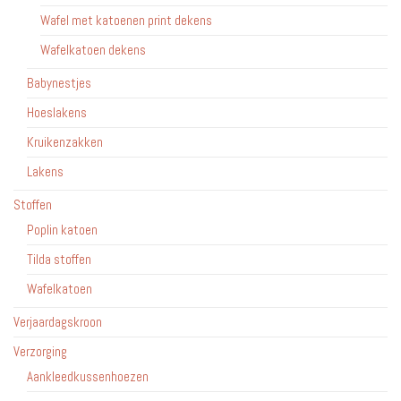
Wafel met katoenen print dekens
Wafelkatoen dekens
Babynestjes
Hoeslakens
Kruikenzakken
Lakens
Stoffen
Poplin katoen
Tilda stoffen
Wafelkatoen
Verjaardagskroon
Verzorging
Aankleedkussenhoezen