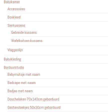
op
Babykamer
de
Accessoires
productpagina
Boxkleed
Sierkussens
Gebreide kussens
Wafelkatoen kussens
Vlaggenlijn
Babykleding
Borduurstudio
Babymutsje met naam
Badcape met naam
Badjas met naam
Douchelaken 70x140cm geborduurd
Gastendoekjes 50x30cm geborduurd