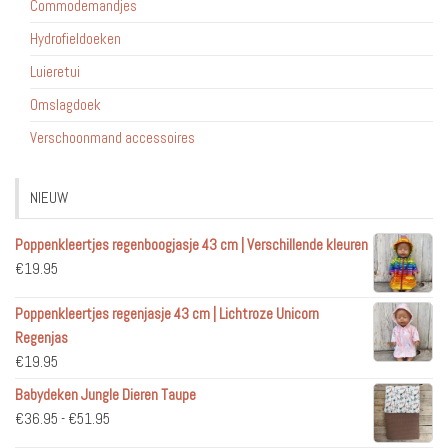
Commodemandjes
Hydrofieldoeken
Luieretui
Omslagdoek
Verschoonmand accessoires
NIEUW
Poppenkleertjes regenboogjasje 43 cm | Verschillende kleuren
€
19.95
Poppenkleertjes regenjasje 43 cm | Lichtroze Unicorn
Regenjas
€
19.95
Babydeken Jungle Dieren Taupe
Prijsklasse:
€
36.95
-
€
51.95
€36.95