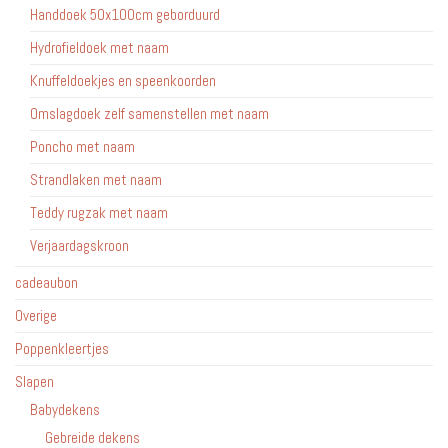
Handdoek 50x100cm geborduurd
Hydrofieldoek met naam
Knuffeldoekjes en speenkoorden
Omslagdoek zelf samenstellen met naam
Poncho met naam
Strandlaken met naam
Teddy rugzak met naam
Verjaardagskroon
cadeaubon
Overige
Poppenkleertjes
Slapen
Babydekens
Gebreide dekens