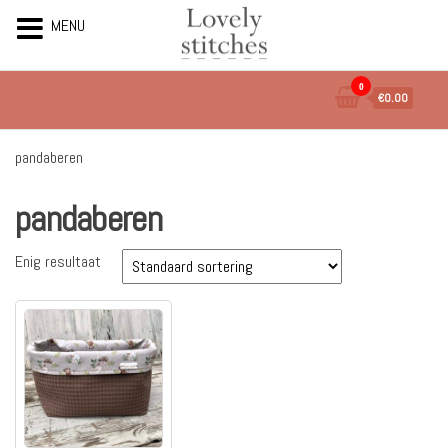
MENU
Ga
0
€0.00
naar
de
inhoud
pandaberen
pandaberen
Enig resultaat