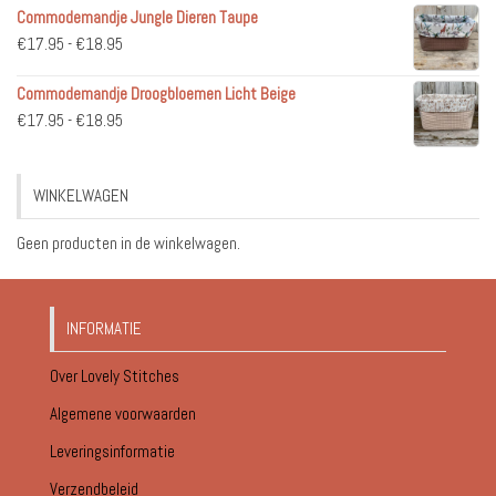
Commodemandje Jungle Dieren Taupe
tot
Prijsklasse:
€
17.95
-
€
18.95
€51.95
€17.95
Commodemandje Droogbloemen Licht Beige
tot
Prijsklasse:
€
17.95
-
€
18.95
€18.95
€17.95
tot
WINKELWAGEN
€18.95
Geen producten in de winkelwagen.
INFORMATIE
Over Lovely Stitches
Algemene voorwaarden
Leveringsinformatie
Verzendbeleid