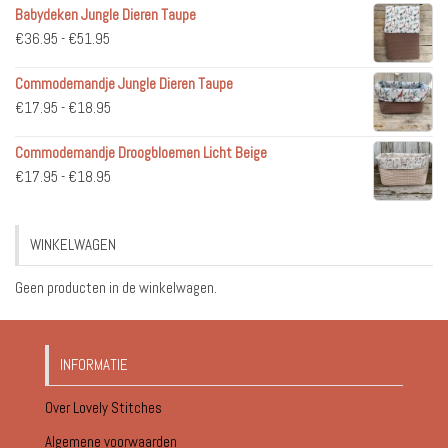
Babydeken Jungle Dieren Taupe
Prijsklasse:
€
36.95
-
€
51.95
€36.95
Commodemandje Jungle Dieren Taupe
tot
Prijsklasse:
€
17.95
-
€
18.95
€51.95
€17.95
Commodemandje Droogbloemen Licht Beige
tot
Prijsklasse:
€
17.95
-
€
18.95
€18.95
€17.95
tot
WINKELWAGEN
€18.95
Geen producten in de winkelwagen.
INFORMATIE
Over Lovely Stitches
Algemene voorwaarden