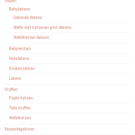
Slapen
Babydekens
Gebreide dekens
Wafel met katoenen print dekens
Wafelkatoen dekens
Babynestjes
Hoeslakens
Kruikenzakken
Lakens
Stoffen
Poplin katoen
Tilda stoffen
Wafelkatoen
Verjaardagskroon