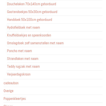
Douchelaken 70x140cm geborduurd
Gastendoekjes 50x30cm geborduurd
Handdoek 50x100cm geborduurd
Hydrofieldoek met naam
Knuffeldoekjes en speenkoorden
Omslagdoek zelf samenstellen met naam
Poncho met naam
Strandlaken met naam
Teddy rugzak met naam
Verjaardagskroon
cadeaubon
Overige
Poppenkleertjes