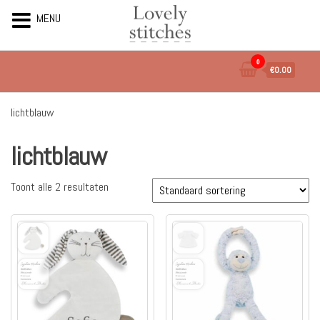
MENU
Ga
0
€0.00
naar
de
inhoud
lichtblauw
lichtblauw
Toont alle 2 resultaten