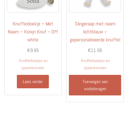
Knuffeldoekje – Met
Slingeraap met naam
Naam – Konijn Knuf – Off
lichtblauw –
white
gepersonaliseerde knuffel
€
9.95
€
11.95
Knuffeldoekjes en
Knuffeldoekjes en
speenkoorden
speenkoorden
Lees verder
Toevoegen aan
winkelwagen