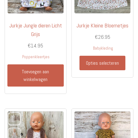
Jurkje Jungle dieren Licht
Jurkje Kleine Bloemetjes
Grijs
€
26.95
€
14.95
Babykleding
Poppenkleertjes
Dit
Opties selecteren
produc
Toevoegen aan
heeft
winkelwagen
meerd
variati
Deze
optie
kan
gekoz
worde
op