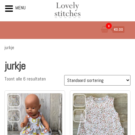
MENU
Ga
0
€0.00
naar
de
inhoud
jurkje
jurkje
Toont alle 6 resultaten