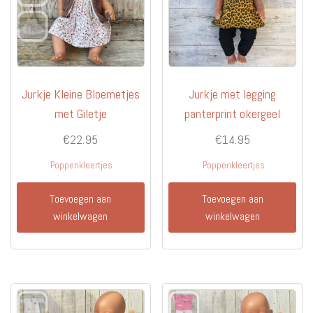
de
produc
Jurkje Kleine Bloemetjes
Jurkje met legging
met Giletje
panterprint okergeel
€
22.95
€
14.95
Poppenkleertjes
Poppenkleertjes
Toevoegen aan
Toevoegen aan
winkelwagen
winkelwagen