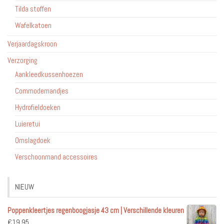
Tilda stoffen
Wafelkatoen
Verjaardagskroon
Verzorging
Aankleedkussenhoezen
Commodemandjes
Hydrofieldoeken
Luieretui
Omslagdoek
Verschoonmand accessoires
NIEUW
Poppenkleertjes regenboogjasje 43 cm | Verschillende kleuren
€
19.95