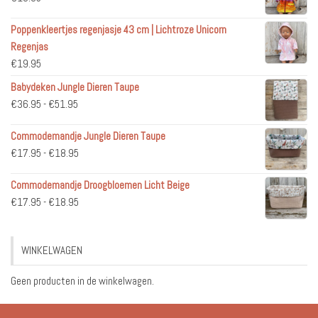
Poppenkleertjes regenjasje 43 cm | Lichtroze Unicorn
Regenjas
€
19.95
Babydeken Jungle Dieren Taupe
Prijsklasse:
€
36.95
-
€
51.95
€36.95
Commodemandje Jungle Dieren Taupe
tot
Prijsklasse:
€
17.95
-
€
18.95
€51.95
€17.95
Commodemandje Droogbloemen Licht Beige
tot
Prijsklasse:
€
17.95
-
€
18.95
€18.95
€17.95
tot
WINKELWAGEN
€18.95
Geen producten in de winkelwagen.