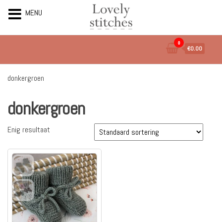
MENU
Ga
0
€0.00
naar
de
inhoud
donkergroen
donkergroen
Enig resultaat