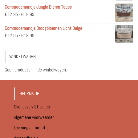
€36.95
Commodemandje Jungle Dieren Taupe
tot
Prijsklasse:
€
17.95
-
€
18.95
€51.95
€17.95
Commodemandje Droogbloemen Licht Beige
tot
Prijsklasse:
€
17.95
-
€
18.95
€18.95
€17.95
tot
WINKELWAGEN
€18.95
Geen producten in de winkelwagen.
INFORMATIE
Over Lovely Stitches
Algemene voorwaarden
Leveringsinformatie