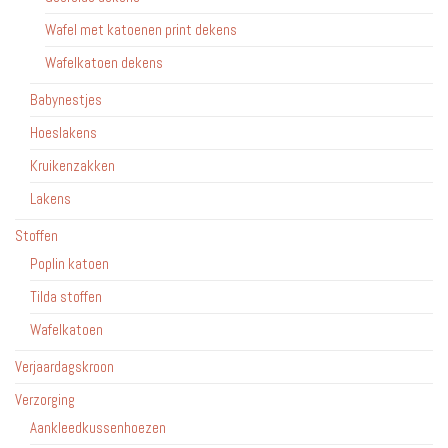
Wafel met katoenen print dekens
Wafelkatoen dekens
Babynestjes
Hoeslakens
Kruikenzakken
Lakens
Stoffen
Poplin katoen
Tilda stoffen
Wafelkatoen
Verjaardagskroon
Verzorging
Aankleedkussenhoezen