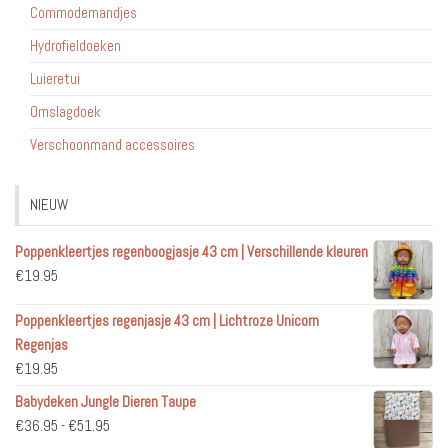
Commodemandjes
Hydrofieldoeken
Luieretui
Omslagdoek
Verschoonmand accessoires
NIEUW
Poppenkleertjes regenboogjasje 43 cm | Verschillende kleuren
€
19.95
Poppenkleertjes regenjasje 43 cm | Lichtroze Unicorn
Regenjas
€
19.95
Babydeken Jungle Dieren Taupe
Prijsklasse:
€
36.95
-
€
51.95