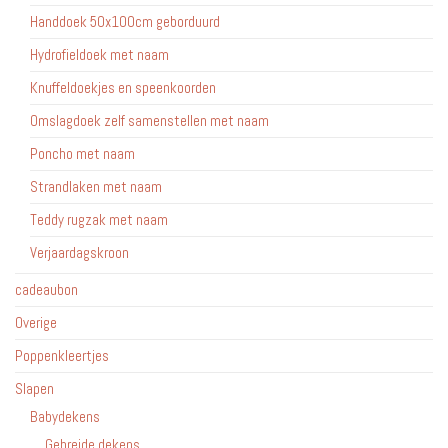
Handdoek 50x100cm geborduurd
Hydrofieldoek met naam
Knuffeldoekjes en speenkoorden
Omslagdoek zelf samenstellen met naam
Poncho met naam
Strandlaken met naam
Teddy rugzak met naam
Verjaardagskroon
cadeaubon
Overige
Poppenkleertjes
Slapen
Babydekens
Gebreide dekens