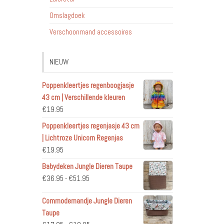
Omslagdoek
Verschoonmand accessoires
NIEUW
Poppenkleertjes regenboogjasje
43 cm | Verschillende kleuren
€
19.95
Poppenkleertjes regenjasje 43 cm
| Lichtroze Unicorn Regenjas
€
19.95
Babydeken Jungle Dieren Taupe
Prijsklasse:
€
36.95
-
€
51.95
€36.95
Commodemandje Jungle Dieren
tot
Taupe
€51.95