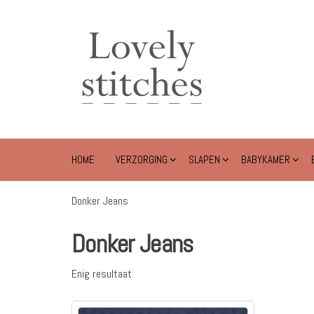
Ga
naar
Lovely
de
Stitches
inhoud
HOME
VERZORGING
SLAPEN
BABYKAMER
Donker Jeans
Donker Jeans
Enig resultaat