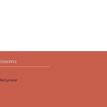
TENSERVICE
t
/ Retourneren