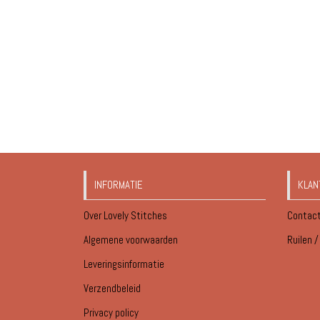
INFORMATIE
KLAN
Over Lovely Stitches
Contac
Algemene voorwaarden
Ruilen 
Leveringsinformatie
Verzendbeleid
Privacy policy