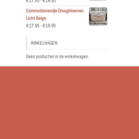
Prijsklasse:
€
17.95
-
€
18.95
€17.95
Commodemandje Droogbloemen
tot
Licht Beige
€18.95
Prijsklasse:
€
17.95
-
€
18.95
€17.95
tot
WINKELWAGEN
€18.95
Geen producten in de winkelwagen.