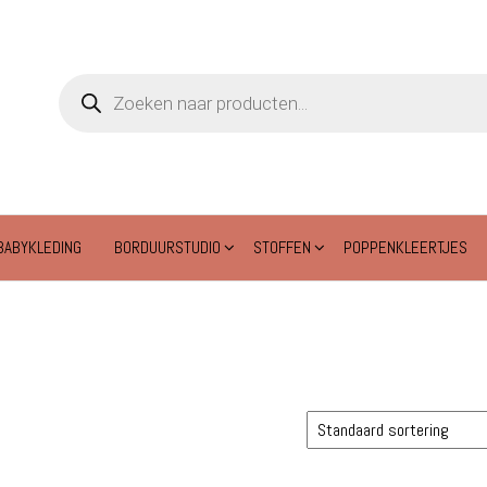
Producten
zoeken
BABYKLEDING
BORDUURSTUDIO
STOFFEN
POPPENKLEERTJES