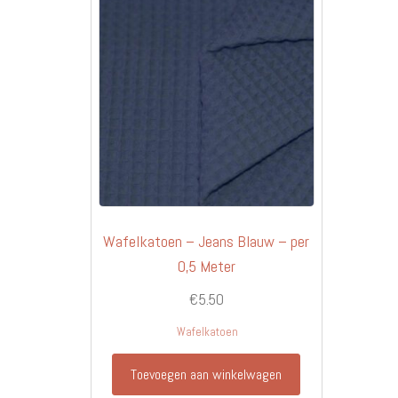
Wafelkatoen – Jeans Blauw – per
0,5 Meter
€
5.50
Wafelkatoen
Toevoegen aan winkelwagen