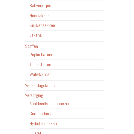
Babynestjes
Hoeslakens
Kruikenzakken
Lakens
Stoffen
Poplin katoen
Tilda stoffen
Wafelkatoen
Verjaardagskroon
Verzorging
Aankleedkussenhoezen
Commodemandjes
Hydrofieldoeken
Luieretui