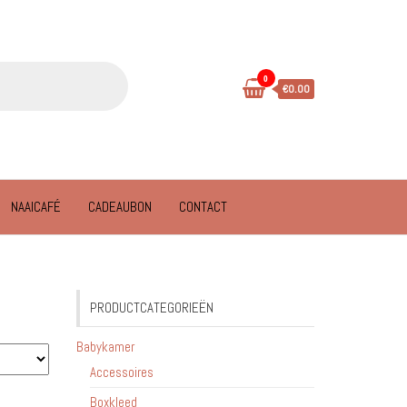
0
€0.00
NAAICAFÉ
CADEAUBON
CONTACT
PRODUCTCATEGORIEËN
Babykamer
Accessoires
Boxkleed