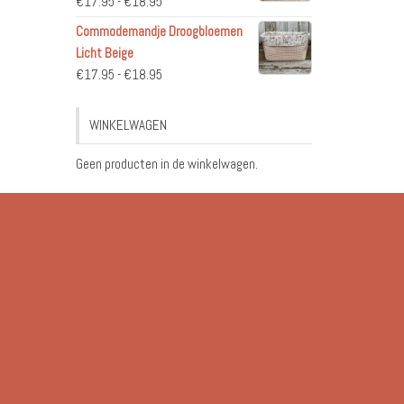
Prijsklasse:
€
17.95
-
€
18.95
€17.95
Commodemandje Droogbloemen
tot
Licht Beige
€18.95
Prijsklasse:
€
17.95
-
€
18.95
€17.95
tot
WINKELWAGEN
€18.95
Geen producten in de winkelwagen.