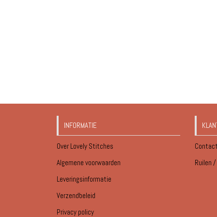
INFORMATIE
KLAN
Over Lovely Stitches
Contac
Algemene voorwaarden
Ruilen 
Leveringsinformatie
Verzendbeleid
Privacy policy