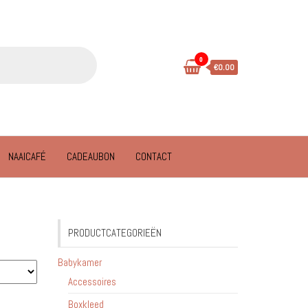
0
€0.00
NAAICAFÉ
CADEAUBON
CONTACT
PRODUCTCATEGORIEËN
Babykamer
Accessoires
Boxkleed