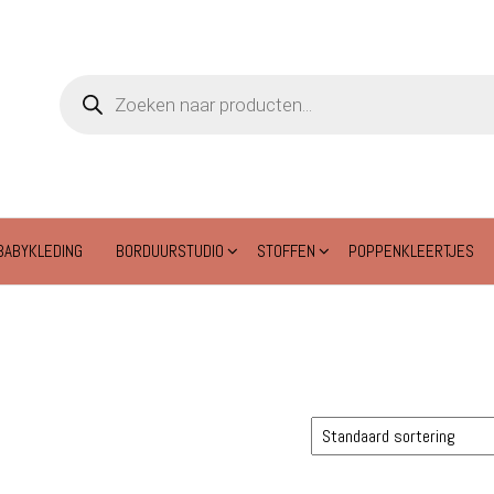
Producten
zoeken
BABYKLEDING
BORDUURSTUDIO
STOFFEN
POPPENKLEERTJES