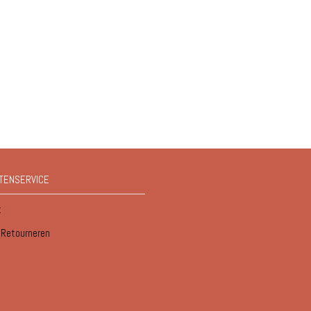
TENSERVICE
t
/ Retourneren