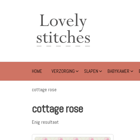
Ga
naar
Lovely
de
Stitches
inhoud
HOME
VERZORGING
SLAPEN
BABYKAMER
cottage rose
cottage rose
Enig resultaat