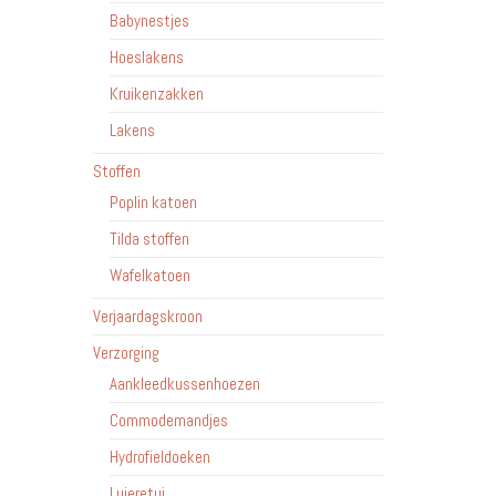
Babynestjes
Hoeslakens
Kruikenzakken
Lakens
Stoffen
Poplin katoen
Tilda stoffen
Wafelkatoen
Verjaardagskroon
Verzorging
Aankleedkussenhoezen
Commodemandjes
Hydrofieldoeken
Luieretui