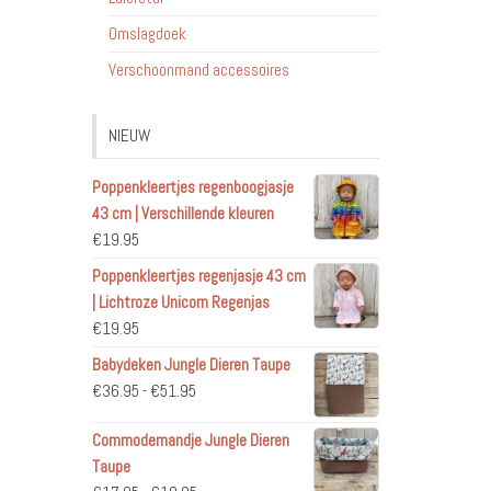
Omslagdoek
Verschoonmand accessoires
NIEUW
Poppenkleertjes regenboogjasje
43 cm | Verschillende kleuren
€
19.95
Poppenkleertjes regenjasje 43 cm
| Lichtroze Unicorn Regenjas
€
19.95
Babydeken Jungle Dieren Taupe
Prijsklasse:
€
36.95
-
€
51.95
€36.95
Commodemandje Jungle Dieren
tot
Taupe
€51.95