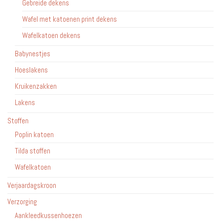
Gebreide dekens
Wafel met katoenen print dekens
Wafelkatoen dekens
Babynestjes
Hoeslakens
Kruikenzakken
Lakens
Stoffen
Poplin katoen
Tilda stoffen
Wafelkatoen
Verjaardagskroon
Verzorging
Aankleedkussenhoezen