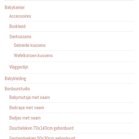
op
worden
Babykamer
de
op
Accessoires
produc
de
Boxkleed
productpagina
Sierkussens
Gebreide kussens
Wafelkatoen kussens
Vlaggenlijn
Babykleding
Borduurstudio
Babymutsje met naam
Badcape met naam
Badjas met naam
Douchelaken 70x140cm geborduurd
Gastendoekjes 50x30cm geborduurd