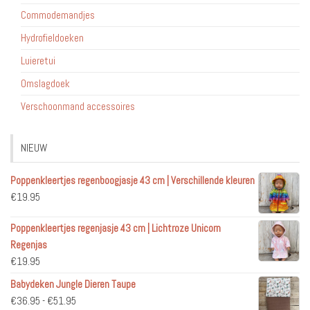
Commodemandjes
Hydrofieldoeken
Luieretui
Omslagdoek
Verschoonmand accessoires
NIEUW
Poppenkleertjes regenboogjasje 43 cm | Verschillende kleuren
€
19.95
Poppenkleertjes regenjasje 43 cm | Lichtroze Unicorn
Regenjas
€
19.95
Babydeken Jungle Dieren Taupe
Prijsklasse:
€
36.95
-
€
51.95