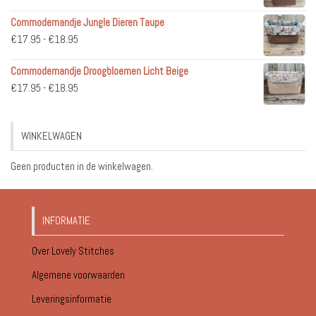
€36.95
Commodemandje Jungle Dieren Taupe
tot
Prijsklasse:
€
17.95
-
€
18.95
€51.95
€17.95
Commodemandje Droogbloemen Licht Beige
tot
Prijsklasse:
€
17.95
-
€
18.95
€18.95
€17.95
tot
WINKELWAGEN
€18.95
Geen producten in de winkelwagen.
INFORMATIE
Over Lovely Stitches
Algemene voorwaarden
Leveringsinformatie