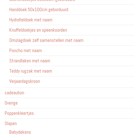
Handdoek 50x100cm geborduurd
Hydrofieldoek met naam
Knuffeldoekjes en speenkoorden
Omslagdoek zelf samenstellen met naam
Poncho met naam
Strandlaken met naam
Teddy rugzak met naam
Verjaardagskroon
cadeaubon
Overige
Poppenkleertjes
Slapen
Babydekens