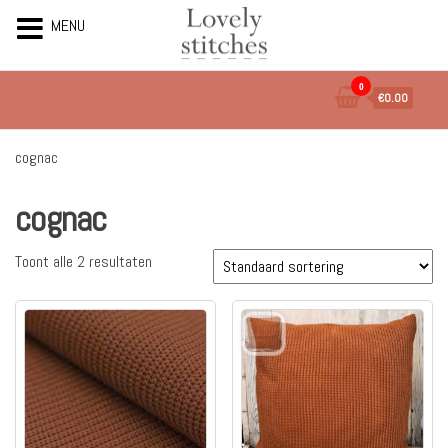
MENU
Ga
0
€0.00
naar
de
inhoud
cognac
cognac
Toont alle 2 resultaten