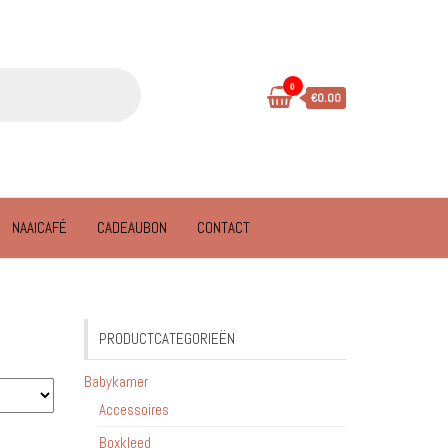
0
€0.00
NAAICAFÉ
CADEAUBON
CONTACT
PRODUCTCATEGORIEËN
Babykamer
Accessoires
Boxkleed