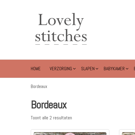
Ga
naar
Lovely
de
Stitches
inhoud
HOME
VERZORGING
SLAPEN
BABYKAMER
Bordeaux
Bordeaux
Toont alle 2 resultaten