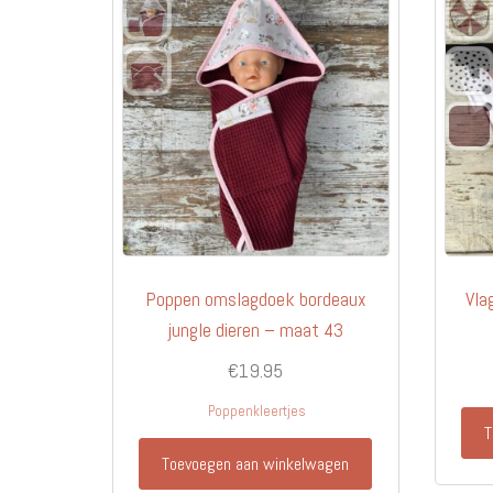
Poppen omslagdoek bordeaux
Vla
jungle dieren – maat 43
€
19.95
Poppenkleertjes
T
Toevoegen aan winkelwagen