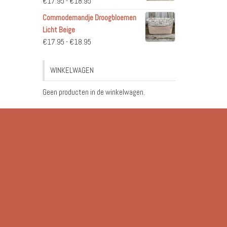
Prijsklasse:
€
17.95
-
€
18.95
€17.95
Commodemandje Droogbloemen
tot
Licht Beige
€18.95
Prijsklasse:
€
17.95
-
€
18.95
€17.95
tot
WINKELWAGEN
€18.95
Geen producten in de winkelwagen.