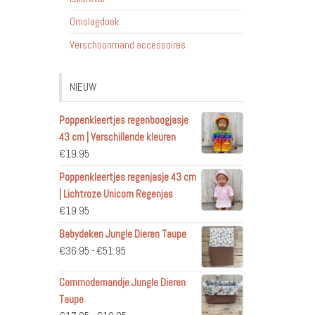
Omslagdoek
Verschoonmand accessoires
NIEUW
Poppenkleertjes regenboogjasje
43 cm | Verschillende kleuren
€
19.95
Poppenkleertjes regenjasje 43 cm
| Lichtroze Unicorn Regenjas
€
19.95
Babydeken Jungle Dieren Taupe
Prijsklasse:
€
36.95
-
€
51.95
€36.95
Commodemandje Jungle Dieren
tot
Taupe
€51.95