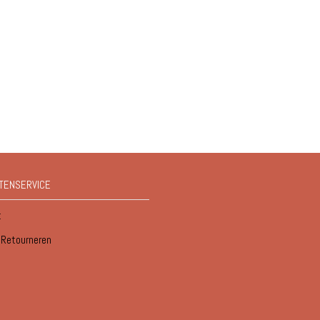
TENSERVICE
t
/ Retourneren