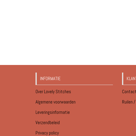
INFORMATIE
KLAN
Over Lovely Stitches
Contac
Algemene voorwaarden
Ruilen 
Leveringsinformatie
Verzendbeleid
Privacy policy