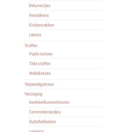
Babynestjes
Hoeslakens
Kruikenzakken
Lakens
Stoffen
Poplin katoen
Tilda stoffen
Wafelkatoen
Verjaardagskroon
Verzorging
Aankleedkussenhoezen
Commodemandjes
Hydrofieldoeken
Luieretui