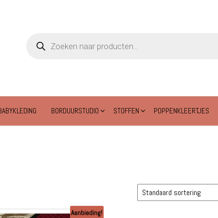
Producten
zoeken
BABYKLEDING
BORDUURSTUDIO
STOFFEN
POPPENKLEERTJES
Aanbieding!