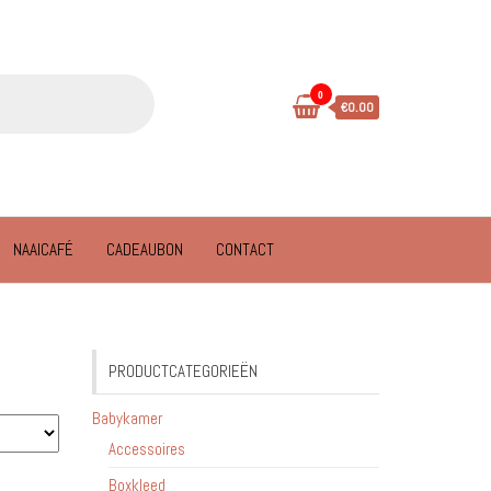
0
€0.00
NAAICAFÉ
CADEAUBON
CONTACT
PRODUCTCATEGORIEËN
Babykamer
Accessoires
Boxkleed