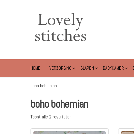
Ga
naar
Lovely
de
Stitches
inhoud
HOME
VERZORGING
SLAPEN
BABYKAMER
boho bohemian
boho bohemian
Toont alle 2 resultaten