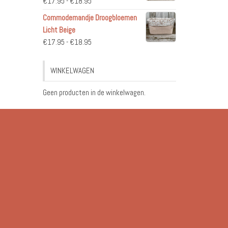
Prijsklasse:
€
17.95
-
€
18.95
€17.95
Commodemandje Droogbloemen
tot
Licht Beige
€18.95
Prijsklasse:
€
17.95
-
€
18.95
€17.95
tot
WINKELWAGEN
€18.95
Geen producten in de winkelwagen.