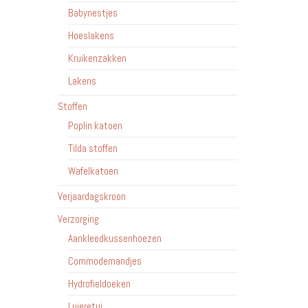
Babynestjes
Hoeslakens
Kruikenzakken
Lakens
Stoffen
Poplin katoen
Tilda stoffen
Wafelkatoen
Verjaardagskroon
Verzorging
Aankleedkussenhoezen
Commodemandjes
Hydrofieldoeken
Luieretui