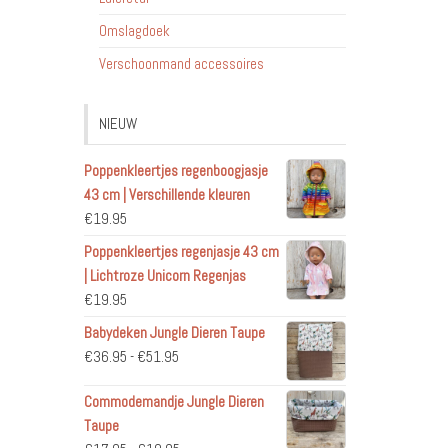
Omslagdoek
Verschoonmand accessoires
NIEUW
Poppenkleertjes regenboogjasje
43 cm | Verschillende kleuren
€
19.95
Poppenkleertjes regenjasje 43 cm
| Lichtroze Unicorn Regenjas
€
19.95
Babydeken Jungle Dieren Taupe
Prijsklasse:
€
36.95
-
€
51.95
€36.95
Commodemandje Jungle Dieren
tot
Taupe
€51.95