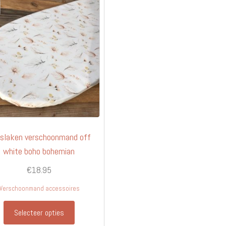
slaken verschoonmand off
white boho bohemian
€
18.95
Verschoonmand accessoires
Selecteer opties