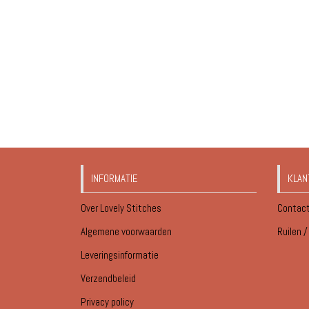
INFORMATIE
KLAN
Over Lovely Stitches
Contac
Algemene voorwaarden
Ruilen 
Leveringsinformatie
Verzendbeleid
Privacy policy