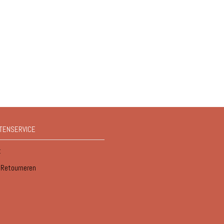
TENSERVICE
t
/ Retourneren