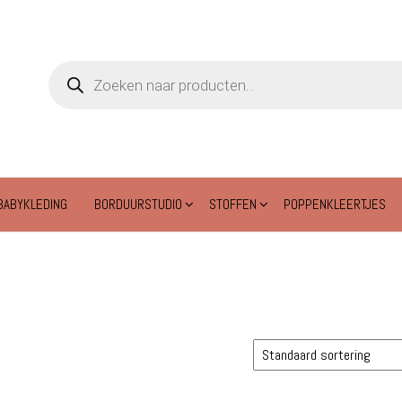
Producten
zoeken
BABYKLEDING
BORDUURSTUDIO
STOFFEN
POPPENKLEERTJES