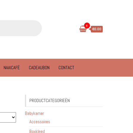
0
€0.00
NAAICAFÉ
CADEAUBON
CONTACT
PRODUCTCATEGORIEËN
Babykamer
Accessoires
Boxkleed