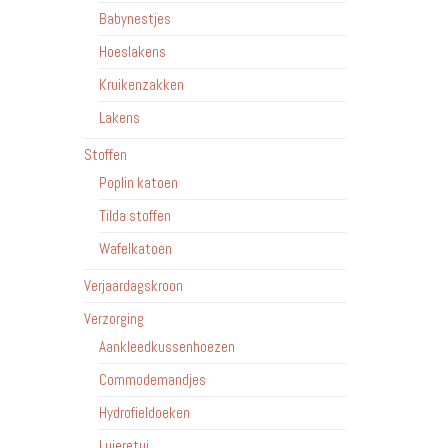
Babynestjes
Hoeslakens
Kruikenzakken
Lakens
Stoffen
Poplin katoen
Tilda stoffen
Wafelkatoen
Verjaardagskroon
Verzorging
Aankleedkussenhoezen
Commodemandjes
Hydrofieldoeken
Luieretui