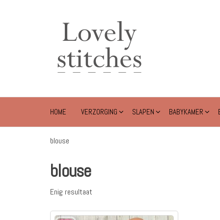
Ga
naar
Lovely
de
Stitches
inhoud
HOME
VERZORGING
SLAPEN
BABYKAMER
blouse
blouse
Enig resultaat