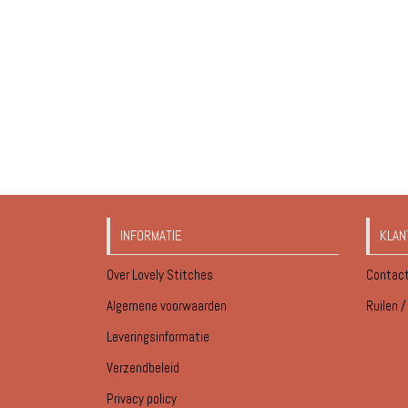
INFORMATIE
KLAN
Over Lovely Stitches
Contac
Algemene voorwaarden
Ruilen 
Leveringsinformatie
Verzendbeleid
Privacy policy