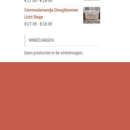
Prijsklasse:
€
17.95
-
€
18.95
€17.95
Commodemandje Droogbloemen
tot
Licht Beige
€18.95
Prijsklasse:
€
17.95
-
€
18.95
€17.95
tot
WINKELWAGEN
€18.95
Geen producten in de winkelwagen.