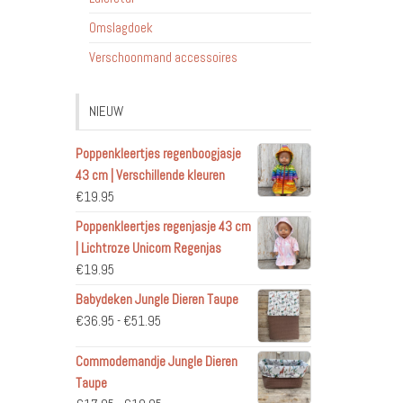
Omslagdoek
Verschoonmand accessoires
NIEUW
Poppenkleertjes regenboogjasje
43 cm | Verschillende kleuren
€
19.95
Poppenkleertjes regenjasje 43 cm
| Lichtroze Unicorn Regenjas
€
19.95
Babydeken Jungle Dieren Taupe
Prijsklasse:
€
36.95
-
€
51.95
€36.95
Commodemandje Jungle Dieren
tot
Taupe
€51.95