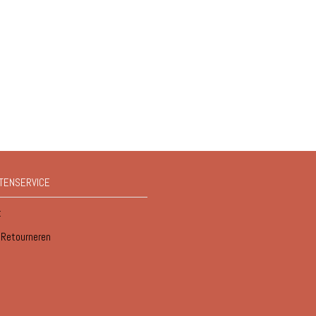
TENSERVICE
t
/ Retourneren