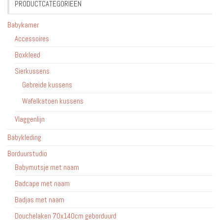
PRODUCTCATEGORIEËN
Babykamer
Accessoires
Boxkleed
Sierkussens
Gebreide kussens
Wafelkatoen kussens
Vlaggenlijn
Babykleding
Borduurstudio
Babymutsje met naam
Badcape met naam
Badjas met naam
Douchelaken 70x140cm geborduurd