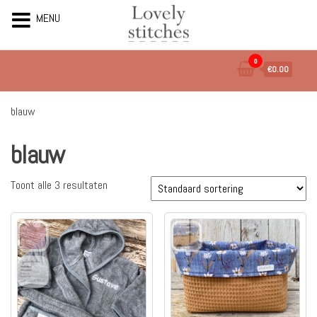
MENU
Ga
0
€0.00
naar
de
inhoud
blauw
blauw
Toont alle 3 resultaten