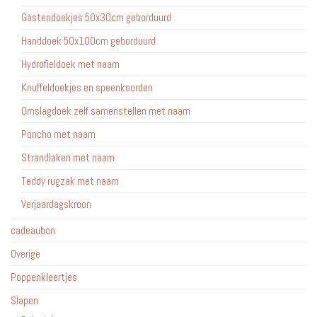
Gastendoekjes 50x30cm geborduurd
Handdoek 50x100cm geborduurd
Hydrofieldoek met naam
Knuffeldoekjes en speenkoorden
Omslagdoek zelf samenstellen met naam
Poncho met naam
Strandlaken met naam
Teddy rugzak met naam
Verjaardagskroon
cadeaubon
Overige
Poppenkleertjes
Slapen