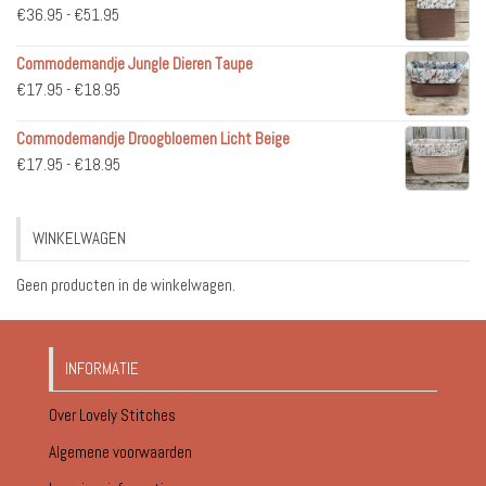
Prijsklasse:
€
36.95
-
€
51.95
€36.95
Commodemandje Jungle Dieren Taupe
tot
Prijsklasse:
€
17.95
-
€
18.95
€51.95
€17.95
Commodemandje Droogbloemen Licht Beige
tot
Prijsklasse:
€
17.95
-
€
18.95
€18.95
€17.95
tot
WINKELWAGEN
€18.95
Geen producten in de winkelwagen.
INFORMATIE
Over Lovely Stitches
Algemene voorwaarden