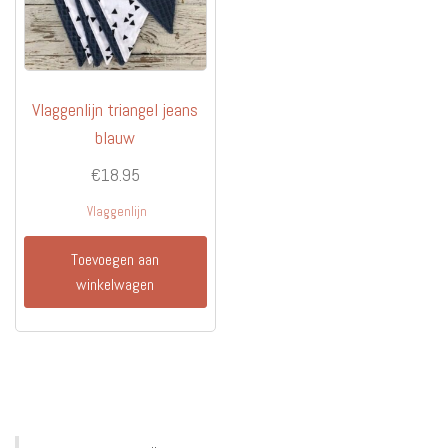
op
de
produc
Vlaggenlijn triangel jeans
blauw
€
18.95
Vlaggenlijn
Toevoegen aan
winkelwagen