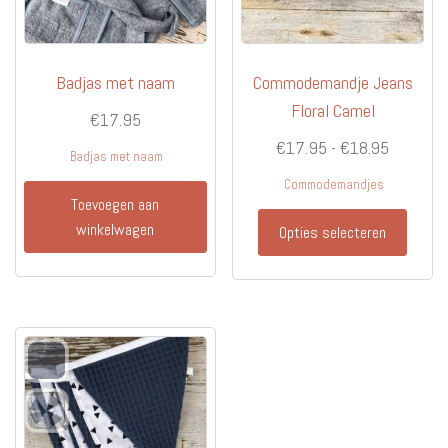
Badjas met naam
Commodemandje Jeans
Floral Camel
€
17.95
Prijsklas
€
17.95
-
€
18.95
Badjas met naam
€17.95
Commodemandjes
tot
Toevoegen aan
Dit
winkelwagen
€18.95
Opties selecteren
produc
heeft
meerd
variati
Deze
optie
kan
gekoz
worde