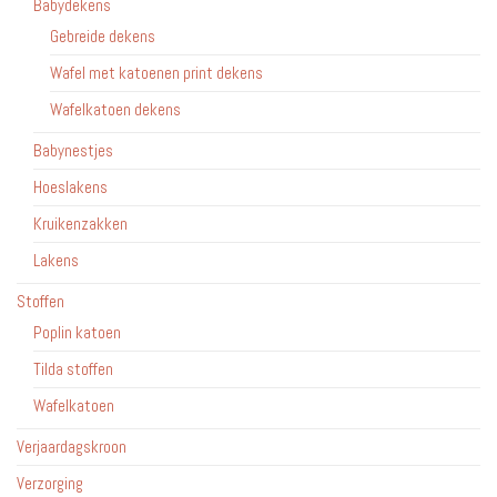
Babydekens
Gebreide dekens
Wafel met katoenen print dekens
Wafelkatoen dekens
Babynestjes
Hoeslakens
Kruikenzakken
Lakens
Stoffen
Poplin katoen
Tilda stoffen
Wafelkatoen
Verjaardagskroon
Verzorging