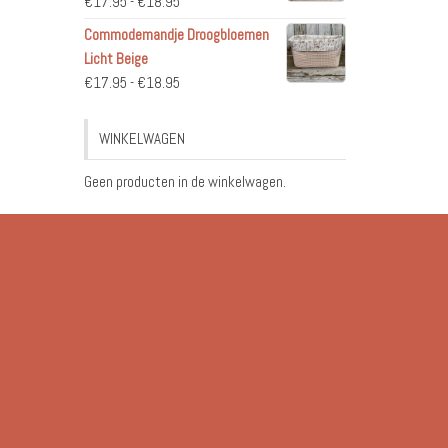
Prijsklasse:
€
17.95
-
€
18.95
€17.95
Commodemandje Droogbloemen
tot
Licht Beige
€18.95
Prijsklasse:
€
17.95
-
€
18.95
€17.95
tot
WINKELWAGEN
€18.95
Geen producten in de winkelwagen.