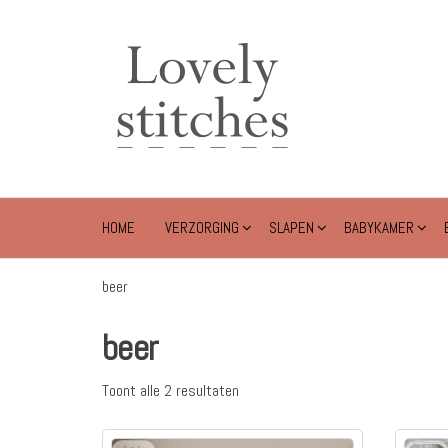
Ga
naar
Lovely
de
Stitches
inhoud
HOME
VERZORGING
SLAPEN
BABYKAMER
beer
beer
Toont alle 2 resultaten