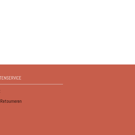
TENSERVICE
t
/ Retourneren