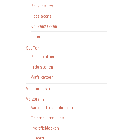
Babynestjes
Hoeslakens
Kruikenzakken
Lakens
Stoffen
Poplin katoen
Tilda stoffen
Wafelkatoen
Verjaardagskroon
Verzorging
Aankleedkussenhoezen
Commodemandjes
Hydrofieldoeken
Luieretui