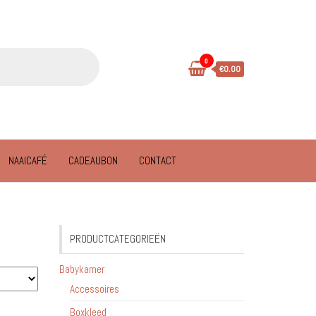
0
€0.00
NAAICAFÉ
CADEAUBON
CONTACT
PRODUCTCATEGORIEËN
Babykamer
Accessoires
Boxkleed