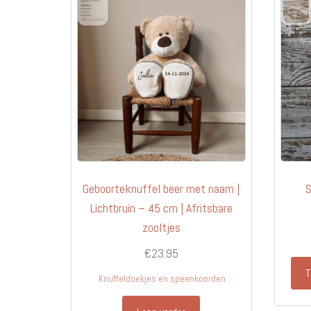
Geboorteknuffel beer met naam |
S
Lichtbruin – 45 cm | Afritsbare
zooltjes
€
23.95
T
Knuffeldoekjes en speenkoorden