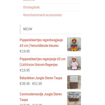
Omslagdoek
Verschoonmand accessoires
NIEUW
Poppenkleertjes regenboogjasje
43 cm | Verschillende kleuren
€
19.95
Poppenkleertjes regenjasje 43 cm
| Lichtroze Unicorn Regenjas
€
19.95
Babydeken Jungle Dieren Taupe
Prijsklasse:
€
36.95
-
€
51.95
€36.95
Commodemandje Jungle Dieren
tot
Taupe
€51.95