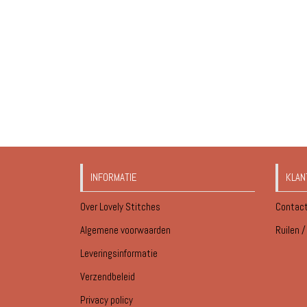
INFORMATIE
KLAN
Over Lovely Stitches
Contac
Algemene voorwaarden
Ruilen 
Leveringsinformatie
Verzendbeleid
Privacy policy