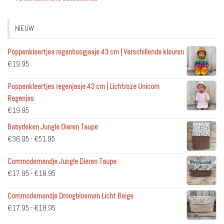
NIEUW
Poppenkleertjes regenboogjasje 43 cm | Verschillende kleuren
€
19.95
Poppenkleertjes regenjasje 43 cm | Lichtroze Unicorn
Regenjas
€
19.95
Babydeken Jungle Dieren Taupe
Prijsklasse:
€
36.95
-
€
51.95
€36.95
Commodemandje Jungle Dieren Taupe
tot
Prijsklasse:
€
17.95
-
€
18.95
€51.95
€17.95
Commodemandje Droogbloemen Licht Beige
tot
Prijsklasse:
€
17.95
-
€
18.95
€18.95
€17.95