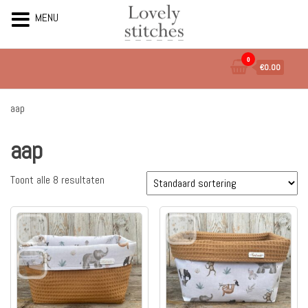
MENU
Ga
0
€0.00
naar
de
inhoud
aap
aap
Toont alle 8 resultaten