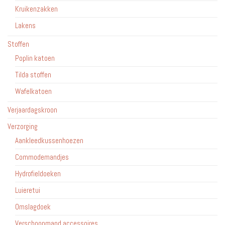
Kruikenzakken
Lakens
Stoffen
Poplin katoen
Tilda stoffen
Wafelkatoen
Verjaardagskroon
Verzorging
Aankleedkussenhoezen
Commodemandjes
Hydrofieldoeken
Luieretui
Omslagdoek
Verschoonmand accessoires