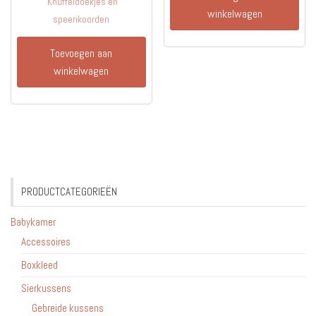
Knuffeldoekjes en
winkelwagen
speenkoorden
Toevoegen aan
winkelwagen
PRODUCTCATEGORIEËN
Babykamer
Accessoires
Boxkleed
Sierkussens
Gebreide kussens