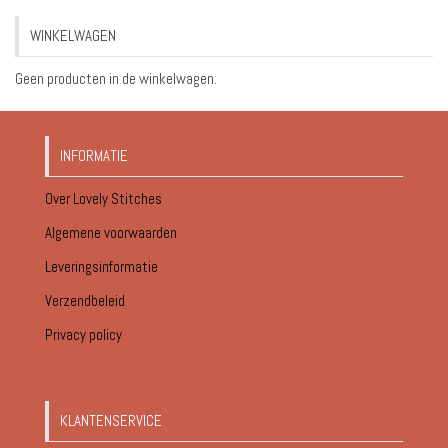
tot
WINKELWAGEN
€18.95
Geen producten in de winkelwagen.
INFORMATIE
Over Lovely Stitches
Algemene voorwaarden
Leveringsinformatie
Verzendbeleid
Privacy policy
KLANTENSERVICE