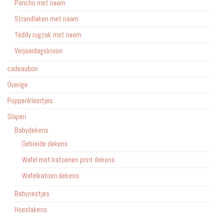
Poncho met naam
Strandlaken met naam
Teddy rugzak met naam
Verjaardagskroon
cadeaubon
Overige
Poppenkleertjes
Slapen
Babydekens
Gebreide dekens
Wafel met katoenen print dekens
Wafelkatoen dekens
Babynestjes
Hoeslakens