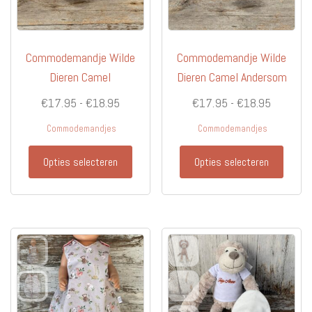
Commodemandje Wilde
Commodemandje Wilde
Dieren Camel
Dieren Camel Andersom
Prijsklasse:
Prijsklas
€
17.95
-
€
18.95
€
17.95
-
€
18.95
€17.95
€17.95
Commodemandjes
Commodemandjes
tot
tot
Dit
Dit
€18.95
€18.95
Opties selecteren
Opties selecteren
product
produc
heeft
heeft
meerdere
meerd
variaties.
variati
Deze
Deze
optie
optie
kan
kan
gekozen
gekoz
worden
worde