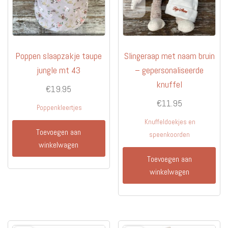
op
op
de
de
productpagina
produc
Poppen slaapzakje taupe
Slingeraap met naam bruin
jungle mt 43
– gepersonaliseerde
knuffel
€
19.95
€
11.95
Poppenkleertjes
Knuffeldoekjes en
Toevoegen aan
speenkoorden
winkelwagen
Toevoegen aan
winkelwagen