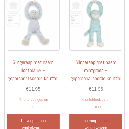
Slingeraap met naam
Slingeraap met naam
lichtblauw –
mintgroen –
gepersonaliseerde knuffel
gepersonaliseerde knuffel
€
11.95
€
11.95
Knuffeldoekjes en
Knuffeldoekjes en
speenkoorden
speenkoorden
Toevoegen aan
Toevoegen aan
winkelwagen
winkelwagen