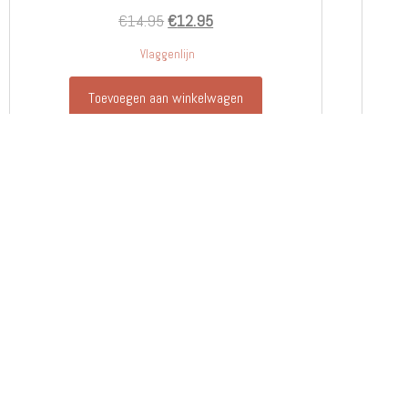
€
14.95
€
12.95
Vlaggenlijn
Toevoegen aan winkelwagen
INFORMATIE
KLAN
Over Lovely Stitches
Contac
Algemene voorwaarden
Ruilen 
Leveringsinformatie