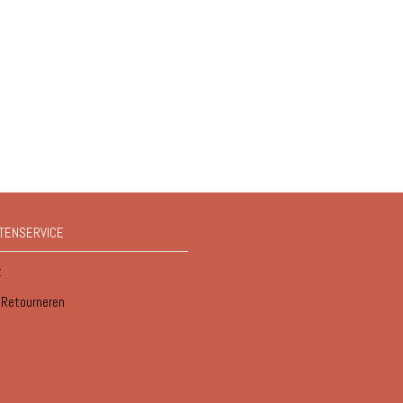
TENSERVICE
t
/ Retourneren