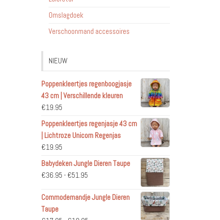
Omslagdoek
Verschoonmand accessoires
NIEUW
Poppenkleertjes regenboogjasje
43 cm | Verschillende kleuren
€
19.95
Poppenkleertjes regenjasje 43 cm
| Lichtroze Unicorn Regenjas
€
19.95
Babydeken Jungle Dieren Taupe
Prijsklasse:
€
36.95
-
€
51.95
€36.95
Commodemandje Jungle Dieren
tot
Taupe
€51.95