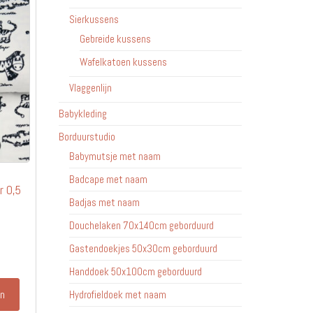
Sierkussens
Gebreide kussens
Wafelkatoen kussens
Vlaggenlijn
Babykleding
Borduurstudio
Babymutsje met naam
Badcape met naam
r 0,5
Badjas met naam
Douchelaken 70x140cm geborduurd
Gastendoekjes 50x30cm geborduurd
Handdoek 50x100cm geborduurd
en
Hydrofieldoek met naam