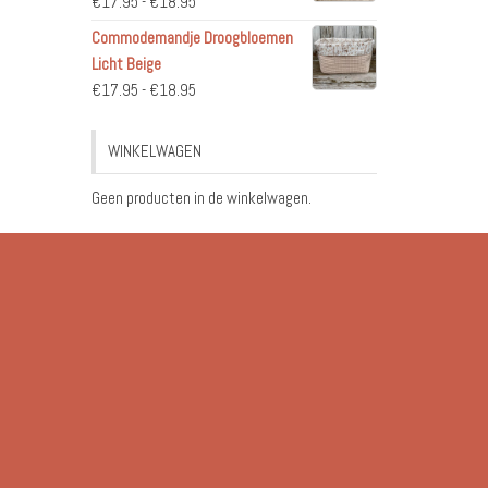
Prijsklasse:
€
17.95
-
€
18.95
€17.95
Commodemandje Droogbloemen
tot
Licht Beige
€18.95
Prijsklasse:
€
17.95
-
€
18.95
€17.95
tot
WINKELWAGEN
€18.95
Geen producten in de winkelwagen.