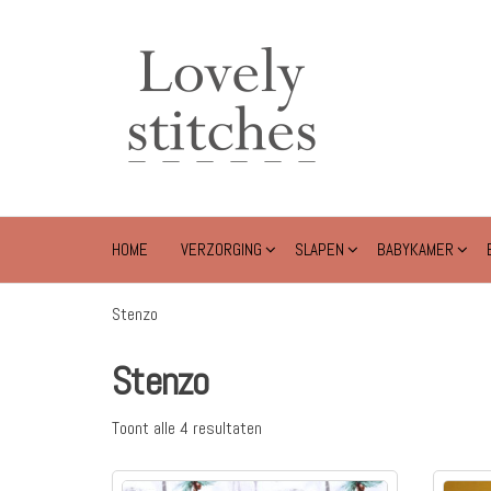
Ga
naar
Lovely
de
Stitches
inhoud
HOME
VERZORGING
SLAPEN
BABYKAMER
Stenzo
Stenzo
Toont alle 4 resultaten