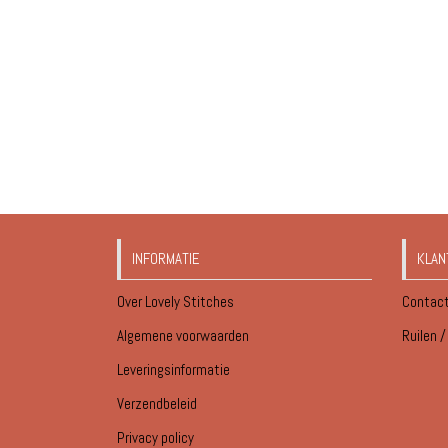
INFORMATIE
KLAN
Over Lovely Stitches
Contac
Algemene voorwaarden
Ruilen 
Leveringsinformatie
Verzendbeleid
Privacy policy