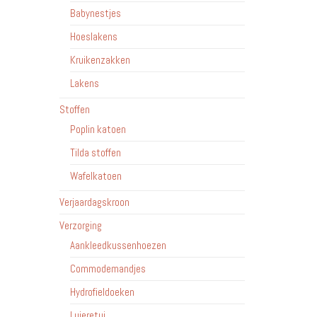
Babynestjes
Hoeslakens
Kruikenzakken
Lakens
Stoffen
Poplin katoen
Tilda stoffen
Wafelkatoen
Verjaardagskroon
Verzorging
Aankleedkussenhoezen
Commodemandjes
Hydrofieldoeken
Luieretui