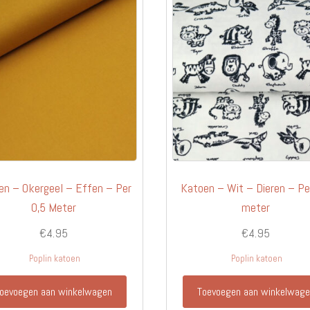
en – Okergeel – Effen – Per
Katoen – Wit – Dieren – Pe
0,5 Meter
meter
€
4.95
€
4.95
Poplin katoen
Poplin katoen
oevoegen aan winkelwagen
Toevoegen aan winkelwag