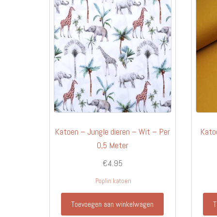
Katoen – Jungle dieren – Wit – Per
Kato
0,5 Meter
€
4.95
Poplin katoen
Toevoegen aan winkelwagen
T