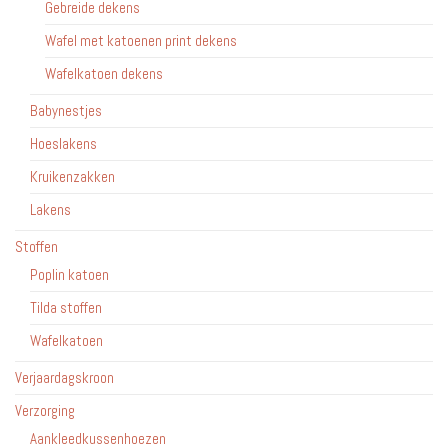
Gebreide dekens
Wafel met katoenen print dekens
Wafelkatoen dekens
Babynestjes
Hoeslakens
Kruikenzakken
Lakens
Stoffen
Poplin katoen
Tilda stoffen
Wafelkatoen
Verjaardagskroon
Verzorging
Aankleedkussenhoezen