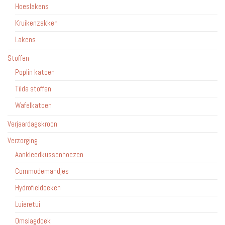
Hoeslakens
Kruikenzakken
Lakens
Stoffen
Poplin katoen
Tilda stoffen
Wafelkatoen
Verjaardagskroon
Verzorging
Aankleedkussenhoezen
Commodemandjes
Hydrofieldoeken
Luieretui
Omslagdoek