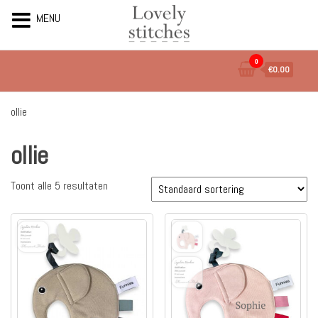
MENU
Ga
0
€0.00
naar
de
inhoud
ollie
ollie
Toont alle 5 resultaten