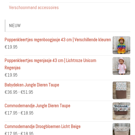
Verschoonmand accessoires
NIEUW
Poppenkleertjes regenboogjasje 43 cm | Verschillende kleuren
€
19.95
Poppenkleertjes regenjasje 43 cm | Lichtroze Unicorn
Regenjas
€
19.95
Babydeken Jungle Dieren Taupe
Prijsklasse:
€
36.95
-
€
51.95
€36.95
Commodemandje Jungle Dieren Taupe
tot
Prijsklasse:
€
17.95
-
€
18.95
€51.95
€17.95
Commodemandje Droogbloemen Licht Beige
tot
Prijsklasse:
€
17.95
-
€
18.95
€18.95