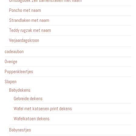
Omslagdoek zelf samenstellen met naam
Poncho met naam
Strandlaken met naam
Teddy rugzak met naam
Verjaardagskroon
cadeaubon
Overige
Poppenkleertjes
Slapen
Babydekens
Gebreide dekens
Wafel met katoenen print dekens
Wafelkatoen dekens
Babynestjes