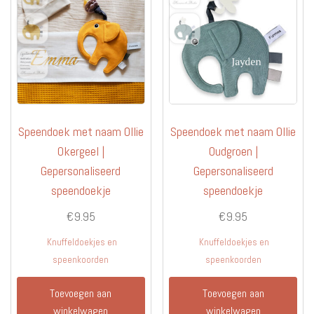
Speendoek met naam Ollie
Speendoek met naam Ollie
Okergeel |
Oudgroen |
Gepersonaliseerd
Gepersonaliseerd
speendoekje
speendoekje
€
9.95
€
9.95
Knuffeldoekjes en
Knuffeldoekjes en
speenkoorden
speenkoorden
Toevoegen aan
Toevoegen aan
winkelwagen
winkelwagen