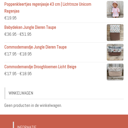
Poppenkleertjes regenjasje 43 cm | Lichtroze Unicorn
Regenjas
€
19.95
Babydeken Jungle Dieren Taupe
Prijsklasse:
€
36.95
-
€
51.95
€36.95
Commodemandje Jungle Dieren Taupe
tot
Prijsklasse:
€
17.95
-
€
18.95
€51.95
€17.95
Commodemandje Droogbloemen Licht Beige
tot
Prijsklasse:
€
17.95
-
€
18.95
€18.95
€17.95
tot
WINKELWAGEN
€18.95
Geen producten in de winkelwagen.
INFORMATIE