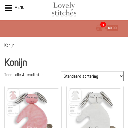
MENU
Ga
0
€0.00
naar
de
inhoud
Konijn
Konijn
Toont alle 4 resultaten