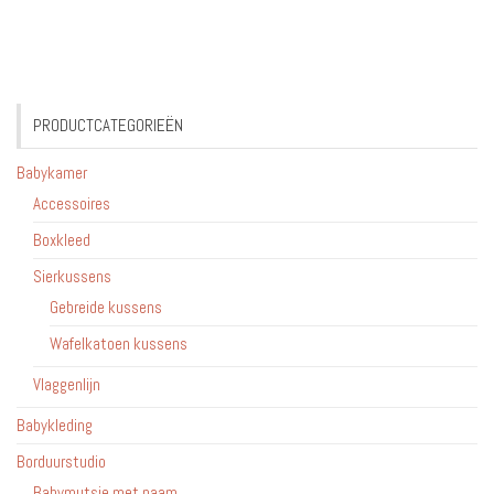
PRODUCTCATEGORIEËN
Babykamer
Accessoires
Boxkleed
Sierkussens
Gebreide kussens
Wafelkatoen kussens
Vlaggenlijn
Babykleding
Borduurstudio
Babymutsje met naam