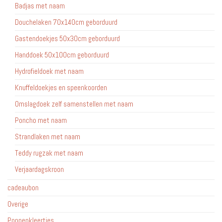
Badjas met naam
Douchelaken 70x140cm geborduurd
Gastendoekjes 50x30cm geborduurd
Handdoek 50x100cm geborduurd
Hydrofieldoek met naam
Knuffeldoekjes en speenkoorden
Omslagdoek zelf samenstellen met naam
Poncho met naam
Strandlaken met naam
Teddy rugzak met naam
Verjaardagskroon
cadeaubon
Overige
Poppenkleertjes