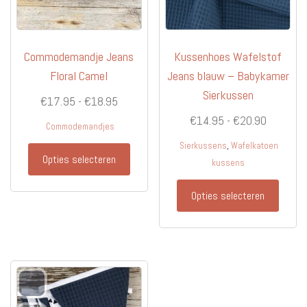
Commodemandje Jeans
Kussenhoes Wafelstof
Floral Camel
Jeans blauw – Babykamer
Sierkussen
Prijsklasse:
€
17.95
-
€
18.95
€17.95
Prijsklas
€
14.95
-
€
20.90
Commodemandjes
tot
€14.95
,
Sierkussens
Wafelkatoen
Dit
€18.95
tot
Opties selecteren
kussens
product
€20.90
heeft
Dit
Opties selecteren
meerdere
produc
variaties.
heeft
Deze
meerd
optie
variati
kan
Deze
gekozen
optie
worden
kan