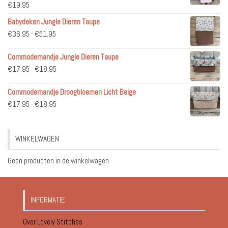
€
19.95
Babydeken Jungle Dieren Taupe
Prijsklasse:
€
36.95
-
€
51.95
€36.95
Commodemandje Jungle Dieren Taupe
tot
Prijsklasse:
€
17.95
-
€
18.95
€51.95
€17.95
Commodemandje Droogbloemen Licht Beige
tot
Prijsklasse:
€
17.95
-
€
18.95
€18.95
€17.95
tot
WINKELWAGEN
€18.95
Geen producten in de winkelwagen.
INFORMATIE
Over Lovely Stitches