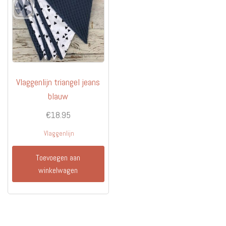
op
gekoz
de
worde
productpagina
op
de
produc
Vlaggenlijn triangel jeans
blauw
€
18.95
Vlaggenlijn
Toevoegen aan
winkelwagen