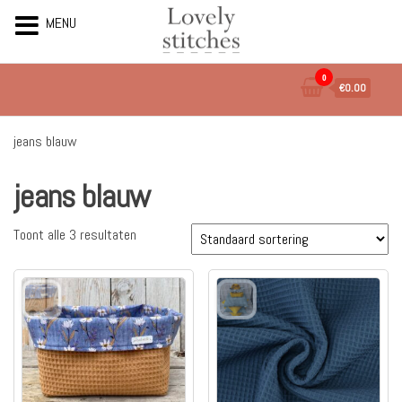
MENU
Ga
0
€0.00
naar
de
inhoud
jeans blauw
jeans blauw
Toont alle 3 resultaten