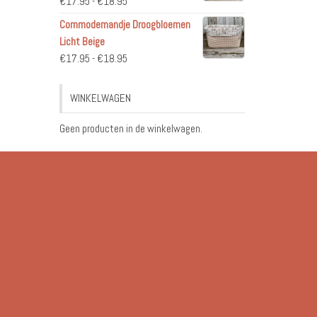
Prijsklasse:
€
17.95
-
€
18.95
€17.95
Commodemandje Droogbloemen
tot
Licht Beige
€18.95
Prijsklasse:
€
17.95
-
€
18.95
€17.95
tot
WINKELWAGEN
€18.95
Geen producten in de winkelwagen.