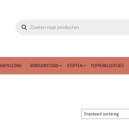
Producten
zoeken
BABYKLEDING
BORDUURSTUDIO
STOFFEN
POPPENKLEERTJES