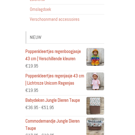
Omslagdoek
Verschoonmand accessoires
NIEUW
Poppenkleertjes regenboogjasje
43 cm | Verschillende kleuren
€
19.95
Poppenkleertjes regenjasje 43 cm
| Lichtroze Unicorn Regenjas
€
19.95
Babydeken Jungle Dieren Taupe
Prijsklasse:
€
36.95
-
€
51.95
€36.95
Commodemandje Jungle Dieren
tot
Taupe
€51.95