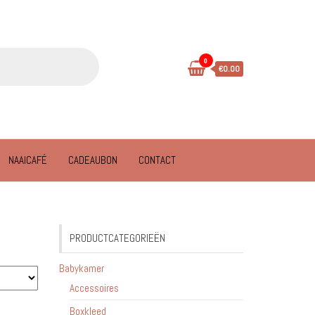
0
€0.00
NAAICAFÉ
CADEAUBON
CONTACT
PRODUCTCATEGORIEËN
Babykamer
Accessoires
Boxkleed