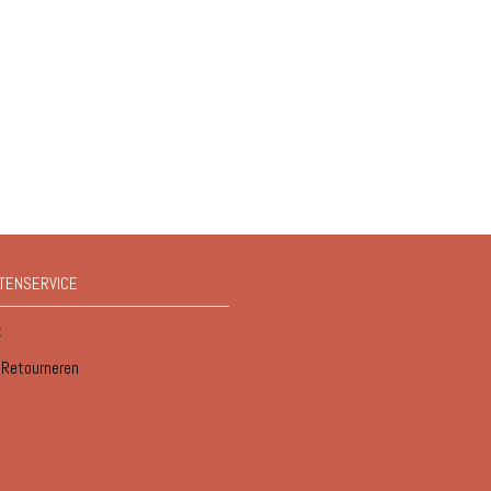
TENSERVICE
t
/ Retourneren