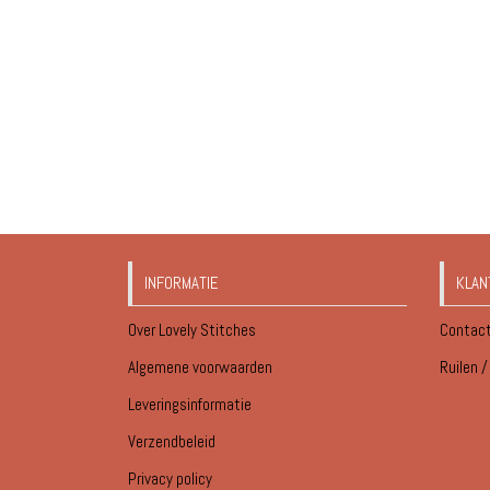
INFORMATIE
KLAN
Over Lovely Stitches
Contac
Algemene voorwaarden
Ruilen 
Leveringsinformatie
Verzendbeleid
Privacy policy