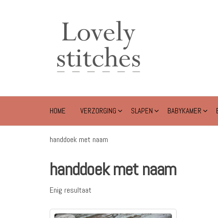
Ga
naar
Lovely
de
Stitches
inhoud
HOME
VERZORGING
SLAPEN
BABYKAMER
handdoek met naam
handdoek met naam
Enig resultaat