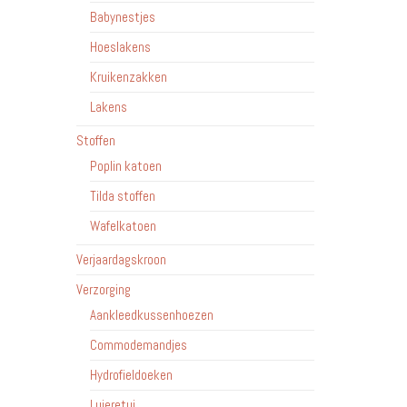
Babynestjes
Hoeslakens
Kruikenzakken
Lakens
Stoffen
Poplin katoen
Tilda stoffen
Wafelkatoen
Verjaardagskroon
Verzorging
Aankleedkussenhoezen
Commodemandjes
Hydrofieldoeken
Luieretui