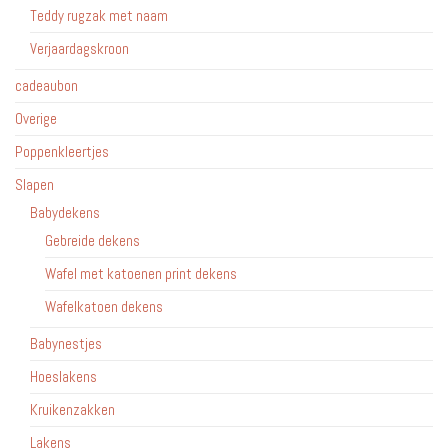
Teddy rugzak met naam
Verjaardagskroon
cadeaubon
Overige
Poppenkleertjes
Slapen
Babydekens
Gebreide dekens
Wafel met katoenen print dekens
Wafelkatoen dekens
Babynestjes
Hoeslakens
Kruikenzakken
Lakens