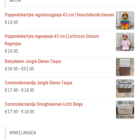
NIEUW
Poppenkleertjes regenboogjasje 43 cm | Verschillende kleuren
€
19.95
Poppenkleertjes regenjasje 43 cm | Lichtroze Unicorn
Regenjas
€
19.95
Babydeken Jungle Dieren Taupe
Prijsklasse:
€
36.95
-
€
51.95
€36.95
Commodemandje Jungle Dieren Taupe
tot
Prijsklasse:
€
17.95
-
€
18.95
€51.95
€17.95
Commodemandje Droogbloemen Licht Beige
tot
Prijsklasse:
€
17.95
-
€
18.95
€18.95
€17.95
tot
WINKELWAGEN
€18.95