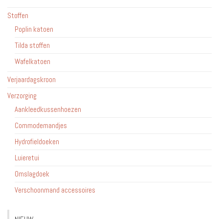
Stoffen
Poplin katoen
Tilda stoffen
Wafelkatoen
Verjaardagskroon
Verzorging
Aankleedkussenhoezen
Commodemandjes
Hydrofieldoeken
Luieretui
Omslagdoek
Verschoonmand accessoires