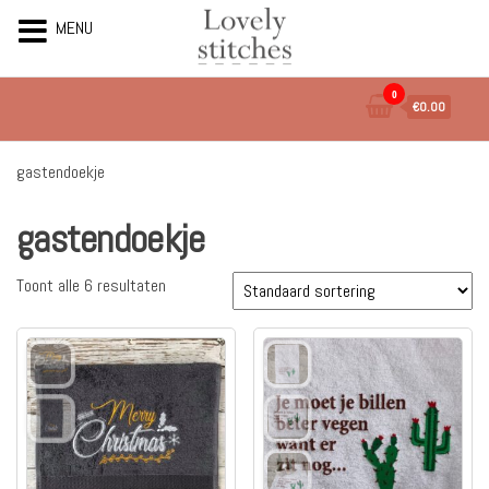
MENU
Ga
0
€0.00
naar
de
inhoud
gastendoekje
gastendoekje
Toont alle 6 resultaten