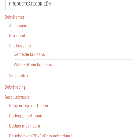
PRODUCTCATEGORIEËN
Babykamer
Accessoires
Boxkleed
Sierkussens
Gebreide kussens
Wafelkatoen kussens
Vlaggenlijn
Babykleding
Borduurstudio
Babymutsje met naam
Badcape met naam
Badjas met naam
Douchelaken 70x140cm geborduurd