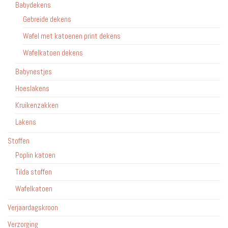
Babydekens
Gebreide dekens
Wafel met katoenen print dekens
Wafelkatoen dekens
Babynestjes
Hoeslakens
Kruikenzakken
Lakens
Stoffen
Poplin katoen
Tilda stoffen
Wafelkatoen
Verjaardagskroon
Verzorging