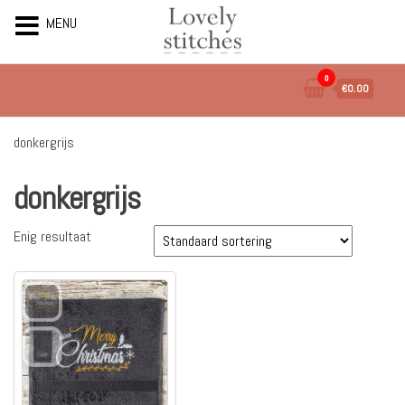
MENU
Ga
0
€0.00
naar
de
inhoud
donkergrijs
donkergrijs
Enig resultaat