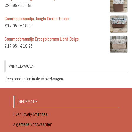
Prijsklasse:
€
36.95
-
€
51.95
€36.95
Commodemandje Jungle Dieren Taupe
tot
Prijsklasse:
€
17.95
-
€
18.95
€51.95
€17.95
Commodemandje Droogbloemen Licht Beige
tot
Prijsklasse:
€
17.95
-
€
18.95
€18.95
€17.95
tot
WINKELWAGEN
€18.95
Geen producten in de winkelwagen.
INFORMATIE
Over Lovely Stitches
Algemene voorwaarden