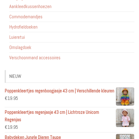
Aankleedkussenhoezen
Commodemandjes
Hydrofieldoeken
Luieretui
Omslagdoek
Verschoonmand accessoires
NIEUW
Poppenkleertjes regenboogjasje 43 cm | Verschillende kleuren
€
19.95
Poppenkleertjes regenjasje 43 cm | Lichtroze Unicorn
Regenjas
€
19.95
Babydeken Jungle Dieren Taupe