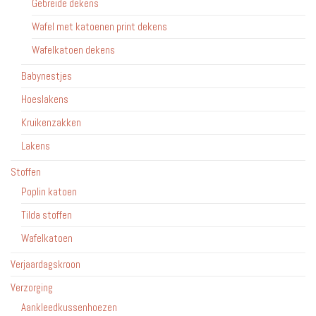
Gebreide dekens
Wafel met katoenen print dekens
Wafelkatoen dekens
Babynestjes
Hoeslakens
Kruikenzakken
Lakens
Stoffen
Poplin katoen
Tilda stoffen
Wafelkatoen
Verjaardagskroon
Verzorging
Aankleedkussenhoezen