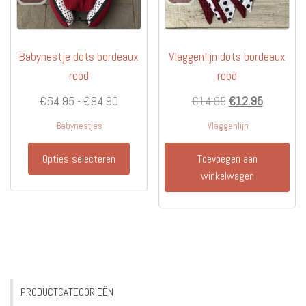
Babynestje dots bordeaux
Vlaggenlijn dots bordeaux
rood
rood
Prijsklasse:
Oorspronkelijke
Huidige
€
64.95
-
€
94.90
€
14.95
€
12.95
€64.95
prijs
prijs
Babynestjes
Vlaggenlijn
tot
was:
is:
Dit
€94.90
€14.95.
€12.95.
Opties selecteren
Toevoegen aan
product
winkelwagen
heeft
meerdere
variaties.
Deze
optie
kan
gekozen
PRODUCTCATEGORIEËN
worden