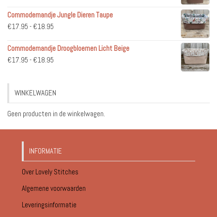
€36.95
Commodemandje Jungle Dieren Taupe
tot
Prijsklasse:
€
17.95
-
€
18.95
€51.95
€17.95
Commodemandje Droogbloemen Licht Beige
tot
Prijsklasse:
€
17.95
-
€
18.95
€18.95
€17.95
tot
WINKELWAGEN
€18.95
Geen producten in de winkelwagen.
INFORMATIE
Over Lovely Stitches
Algemene voorwaarden
Leveringsinformatie