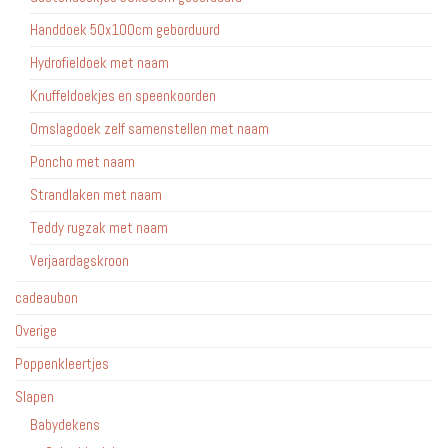
Handdoek 50x100cm geborduurd
Hydrofieldoek met naam
Knuffeldoekjes en speenkoorden
Omslagdoek zelf samenstellen met naam
Poncho met naam
Strandlaken met naam
Teddy rugzak met naam
Verjaardagskroon
cadeaubon
Overige
Poppenkleertjes
Slapen
Babydekens