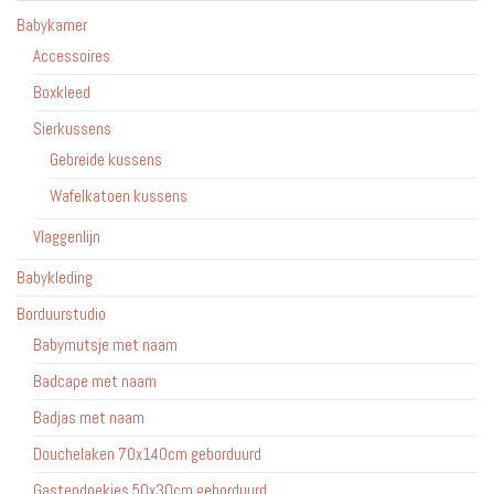
op
Babykamer
de
Accessoires
productpagina
Boxkleed
Sierkussens
Gebreide kussens
Wafelkatoen kussens
Vlaggenlijn
Babykleding
Borduurstudio
Babymutsje met naam
Badcape met naam
Badjas met naam
Douchelaken 70x140cm geborduurd
Gastendoekjes 50x30cm geborduurd