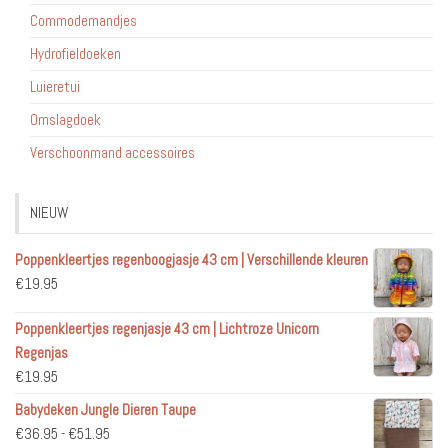
Commodemandjes
Hydrofieldoeken
Luieretui
Omslagdoek
Verschoonmand accessoires
NIEUW
Poppenkleertjes regenboogjasje 43 cm | Verschillende kleuren
€
19.95
Poppenkleertjes regenjasje 43 cm | Lichtroze Unicorn
Regenjas
€
19.95
Babydeken Jungle Dieren Taupe
Prijsklasse:
€
36.95
-
€
51.95