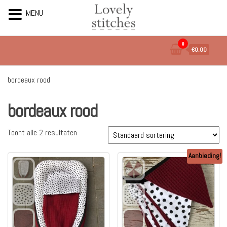
MENU
Ga
0
€0.00
naar
de
inhoud
bordeaux rood
bordeaux rood
Toont alle 2 resultaten
Aanbieding!