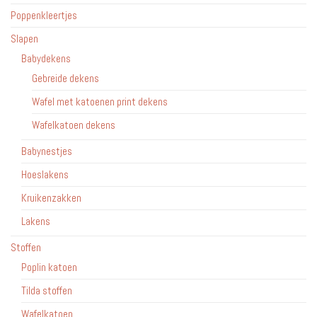
Poppenkleertjes
Slapen
Babydekens
Gebreide dekens
Wafel met katoenen print dekens
Wafelkatoen dekens
Babynestjes
Hoeslakens
Kruikenzakken
Lakens
Stoffen
Poplin katoen
Tilda stoffen
Wafelkatoen