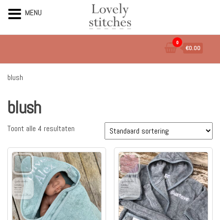
MENU
Ga
0
€0.00
naar
de
inhoud
blush
blush
Toont alle 4 resultaten