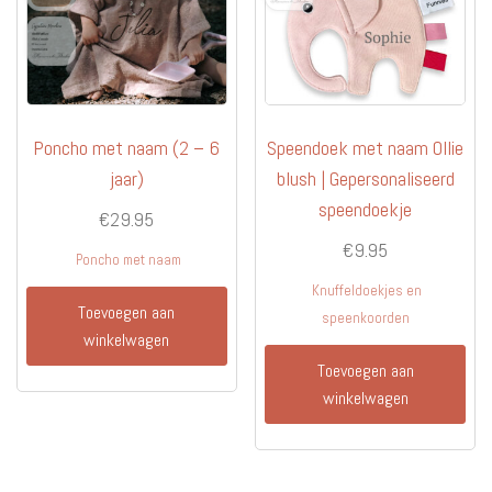
Poncho met naam (2 – 6
Speendoek met naam Ollie
jaar)
blush | Gepersonaliseerd
speendoekje
€
29.95
€
9.95
Poncho met naam
Knuffeldoekjes en
Toevoegen aan
speenkoorden
winkelwagen
Toevoegen aan
winkelwagen