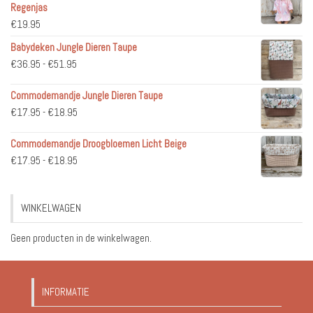
Regenjas
€
19.95
Babydeken Jungle Dieren Taupe
Prijsklasse:
€
36.95
-
€
51.95
€36.95
Commodemandje Jungle Dieren Taupe
tot
Prijsklasse:
€
17.95
-
€
18.95
€51.95
€17.95
Commodemandje Droogbloemen Licht Beige
tot
Prijsklasse:
€
17.95
-
€
18.95
€18.95
€17.95
tot
WINKELWAGEN
€18.95
Geen producten in de winkelwagen.
INFORMATIE