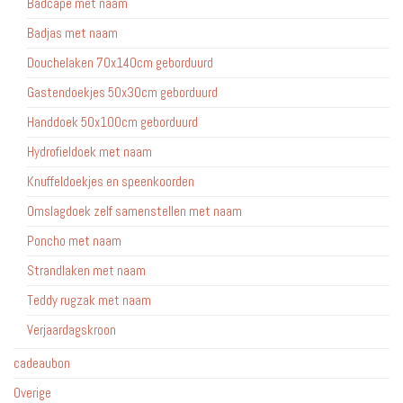
Badcape met naam
Badjas met naam
Douchelaken 70x140cm geborduurd
Gastendoekjes 50x30cm geborduurd
Handdoek 50x100cm geborduurd
Hydrofieldoek met naam
Knuffeldoekjes en speenkoorden
Omslagdoek zelf samenstellen met naam
Poncho met naam
Strandlaken met naam
Teddy rugzak met naam
Verjaardagskroon
cadeaubon
Overige