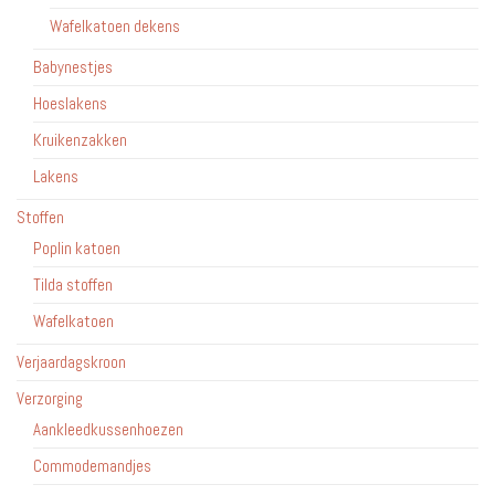
Wafelkatoen dekens
Babynestjes
Hoeslakens
Kruikenzakken
Lakens
Stoffen
Poplin katoen
Tilda stoffen
Wafelkatoen
Verjaardagskroon
Verzorging
Aankleedkussenhoezen
Commodemandjes