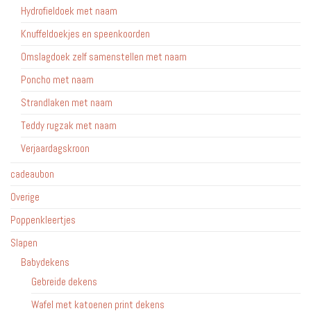
Hydrofieldoek met naam
Knuffeldoekjes en speenkoorden
Omslagdoek zelf samenstellen met naam
Poncho met naam
Strandlaken met naam
Teddy rugzak met naam
Verjaardagskroon
cadeaubon
Overige
Poppenkleertjes
Slapen
Babydekens
Gebreide dekens
Wafel met katoenen print dekens