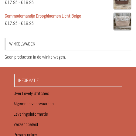
Prijsklasse:
€
17.95
-
€
18.95
€51.95
€17.95
Commodemandje Droogbloemen Licht Beige
tot
Prijsklasse:
€
17.95
-
€
18.95
€18.95
€17.95
tot
WINKELWAGEN
€18.95
Geen producten in de winkelwagen.
INFORMATIE
Over Lovely Stitches
Algemene voorwaarden
Leveringsinformatie
Verzendbeleid
Privacy policy