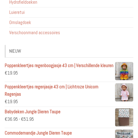
Hydrofieldoeken
Luieretui
Omslagdoek
Verschoonmand accessoires
NIEUW
Poppenkleertjes regenboogjasje 43 cm | Verschillende kleuren
€
19.95
Poppenkleertjes regenjasje 43 cm | Lichtroze Unicorn
Regenjas
€
19.95
Babydeken Jungle Dieren Taupe
Prijsklasse:
€
36.95
-
€
51.95
€36.95
Commodemandje Jungle Dieren Taupe
tot