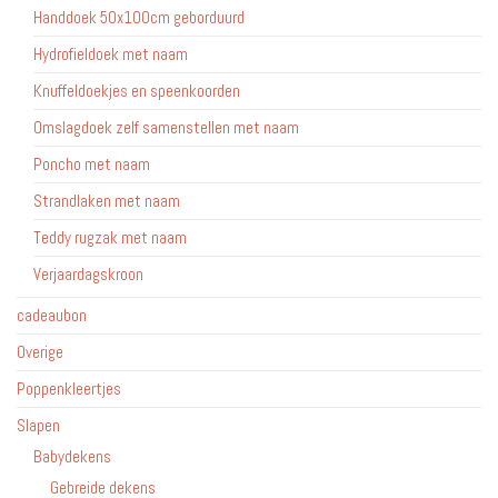
Handdoek 50x100cm geborduurd
Hydrofieldoek met naam
Knuffeldoekjes en speenkoorden
Omslagdoek zelf samenstellen met naam
Poncho met naam
Strandlaken met naam
Teddy rugzak met naam
Verjaardagskroon
cadeaubon
Overige
Poppenkleertjes
Slapen
Babydekens
Gebreide dekens