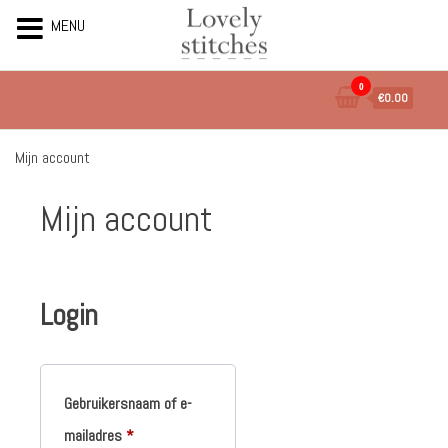
MENU
Ga
0
€0.00
naar
de
inhoud
Mijn account
Mijn account
Login
Gebruikersnaam of e-
Vereist
mailadres
*