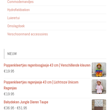
Commodemandjes
Hydrofieldoeken
Luieretui
Omslagdoek
Verschoonmand accessoires
NIEUW
Poppenkleertjes regenboogjasje 43 cm | Verschillende kleuren
€
19.95
Poppenkleertjes regenjasje 43 cm | Lichtroze Unicorn
Regenjas
€
19.95
Babydeken Jungle Dieren Taupe
Prijsklasse:
€
36.95
-
€
51.95