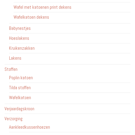
Wafel met katoenen print dekens
Wafelkatoen dekens
Babynestjes
Hoeslakens
Kruikenzakken
Lakens
Stoffen
Poplin katoen
Tilda stoffen
Wafelkatoen
Verjaardagskroon
Verzorging
Aankleedkussenhoezen