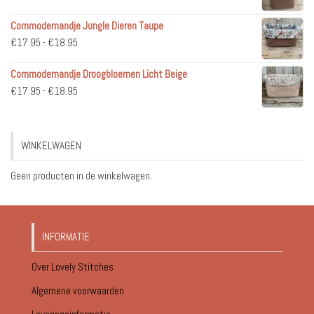
€36.95
Commodemandje Jungle Dieren Taupe
tot
Prijsklasse:
€
17.95
-
€
18.95
€51.95
€17.95
Commodemandje Droogbloemen Licht Beige
tot
Prijsklasse:
€
17.95
-
€
18.95
€18.95
€17.95
tot
€18.95
WINKELWAGEN
Geen producten in de winkelwagen.
INFORMATIE
Over Lovely Stitches
Algemene voorwaarden